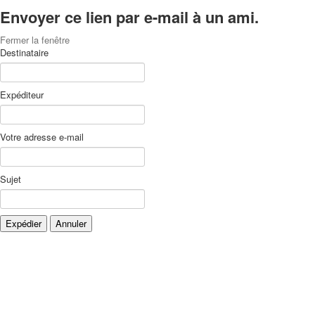
Envoyer ce lien par e-mail à un ami.
Fermer la fenêtre
Destinataire
Expéditeur
Votre adresse e-mail
Sujet
Expédier
Annuler
Xnxx
Xvideos