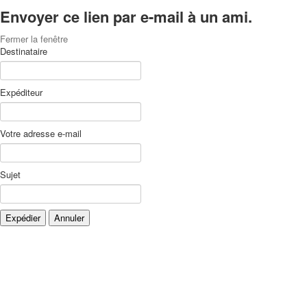
Envoyer ce lien par e-mail à un ami.
Fermer la fenêtre
Destinataire
Expéditeur
Votre adresse e-mail
Sujet
Expédier
Annuler
Xnxx
Xvideos