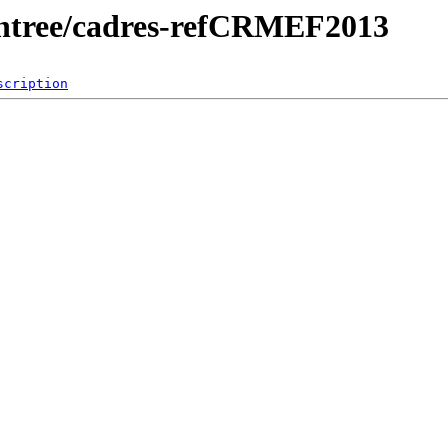
/entree/cadres-refCRMEF2013
scription