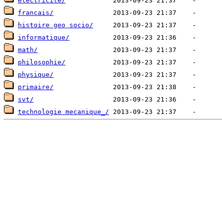
electricite/
francais/
histoire geo socio/
informatique/
math/
philosophie/
physique/
primaire/
svt/
technologie mecanique_/