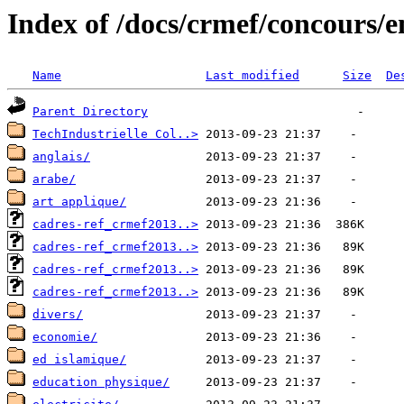
Index of /docs/crmef/concours
Name
Last modified
Size
De
Parent Directory
TechIndustrielle Col..>
anglais/
arabe/
art applique/
cadres-ref_crmef2013..>
cadres-ref_crmef2013..>
cadres-ref_crmef2013..>
cadres-ref_crmef2013..>
divers/
economie/
ed islamique/
education physique/