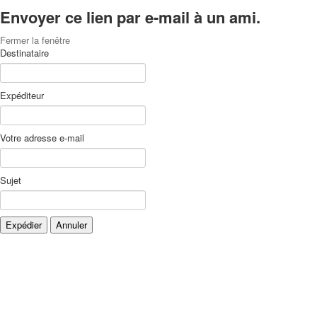
Envoyer ce lien par e-mail à un ami.
Fermer la fenêtre
Destinataire
Expéditeur
Votre adresse e-mail
Sujet
Expédier
Annuler
Xnxx
Xvideos