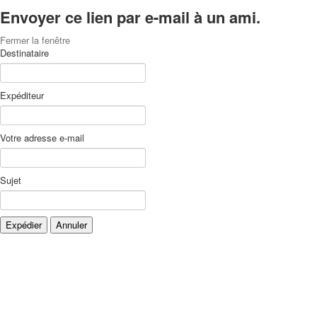
Envoyer ce lien par e-mail à un ami.
Fermer la fenêtre
Destinataire
Expéditeur
Votre adresse e-mail
Sujet
Expédier
Annuler
Xnxx
Xvideos