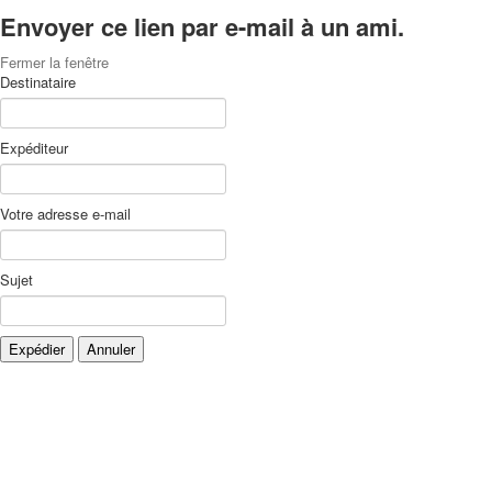
Envoyer ce lien par e-mail à un ami.
Fermer la fenêtre
Destinataire
Expéditeur
Votre adresse e-mail
Sujet
Expédier
Annuler
Xnxx
Xvideos