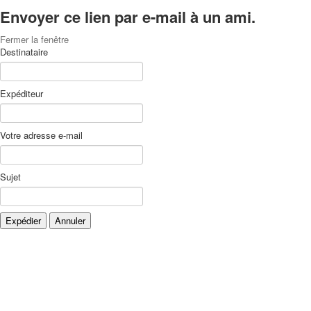
Envoyer ce lien par e-mail à un ami.
Fermer la fenêtre
Destinataire
Expéditeur
Votre adresse e-mail
Sujet
Expédier
Annuler
Xnxx
Xvideos