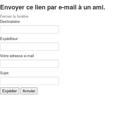
Envoyer ce lien par e-mail à un ami.
Fermer la fenêtre
Destinataire
Expéditeur
Votre adresse e-mail
Sujet
Expédier
Annuler
Xnxx
Xvideos