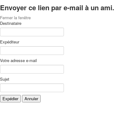
Envoyer ce lien par e-mail à un ami.
Fermer la fenêtre
Destinataire
Expéditeur
Votre adresse e-mail
Sujet
Expédier
Annuler
Xnxx
Xvideos