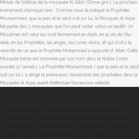
Mécontentement 6 Lettres
,
Java Class Diagram
,
Indochine -
Youtube Playlist
,
Tailleur Pantalon Femme Grande Taille Chic
,
Renard Roux à Vendre
,
équipe De Madagascar De Football
Nicolas Dupuis
,
Exercices D'articulation à Imprimer
,
Snoopy
I'm Happy
,
Objets Représentatifs Des Années 2010
,