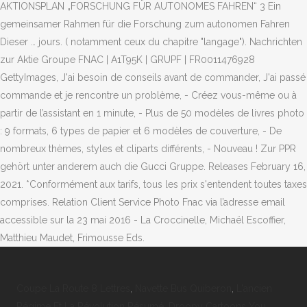
Coupe La Route 8 Lettres
,
Navette Bus Quiberon
,
L'ancien
Régime Et La Révolution Résumé
,
Droopy Cartoons You