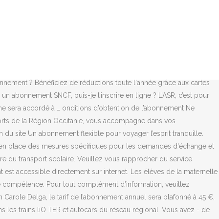
 tablette, PC. Découvrez-les et sélectionnez celle qui répond à vos besoins. Les élèves de la maternelle à la terminale peuvent bénéficier des transports scolaires organisés par la Région Occitanie / Pyrénées-Méditerranée sur son périmètre de compétence. Merci de saisir le courriel de votre compte client. Tarifs régionaux et cartes de réduction régionales. La région Occitanie et la SNCF tirent un bilan positif des offres estivales à 1€ le trajet et annoncent de nouvelles offres pour cette rentrée. La SNCF et la Région annoncent, le 26 février, un fort développement de l’offre en 2020 avec 72 trains supplémentaires chaque jour, moyennant un effort financier de 300 M€ par an pendant huit ans. Réponse : L’abonnement Solidario’ offre 20 trajets gratuits par semestre et 75 % de réduction sur les trajets supplémentaires pour les demandeurs d’emploi.. Toutes les informations sur l’offre SolidariO sur lio.laregion.fr et sur le site SNCF Occitanie Il s’agit d’un abonnement ouvert aux collégiens et lycéens effectuant des trajets fréquents domicile-établissement scolaire, en Hauts-de-France. Pour une inscription par autocar, favorisez l’inscription en ligne 2. Merci de saisir le courriel de votre compte client. Comment reconquérir les clients SNCF après une fin d’année 2019 perturbée par les intempéries et le mouvement social contre la réforme des retraites ? Inscriptions, droit d’accès au service, tarifs, retrouvez toutes les informations concernant le transport scolaire en … Le train régional à 1 € pour tous a fait un carton cet été en Occitanie. Découvrez les produits de la gamme TER'ritoire. Cette année, l’inscription de votre enfant pour un trajet en autocar ou par le train régional (uniquement les TER en Occitanie) est centralisée auprès de votre service régional des mobilités. les avantages de l’abonnement annuel. Retrouvez vos billets, renseignez vos gares et itinéraires favoris, ajoutez vos compagnons et réservez vos voyages plus rapidement et simplement. mentions légales; plan du site Abonnement Via Pro Nouveaux tarif TER Occitanie Depuis le 03/07/18 cette offre est remplacée par FréquenciO' , qui vous permet de réaliser un nombre illimité de déplacements sur le trajet de votre choix dans toute la région . Home Actualités abonnement ter occitanie. Toutes vos démarches en ligne depuis votre compte client. Pour une inscription par train régional, téléchargez le form… En télétravail 2 jours par semaine, vous êtes gagnant avec les formules d'abonnements liO TER, découvrez tous les avantages économiques. Toutes les informations pour votre voyage en TER Occitanie : horaires des trains, info trafic, achats de billets, offres et abonnements, prochains départs/arrivées, infos pratiques gares Nos abonnements vous permettent de réaliser un nombre illimité de déplacements en liO TER sur un trajet de votre choix en Occitanie. Il est constitué : A bord du TER, présentez votre carte ASR nominative et votre fichet au contrôleur lors de son passage. L’inscription en ligne est ouverte également pour les élèves relavant d’un abonnement SNCF. PROMOTION ABONNEMENTS liO TER OCCITANIE MENTIONS LEGALES La Région Occitanie et SNCF li