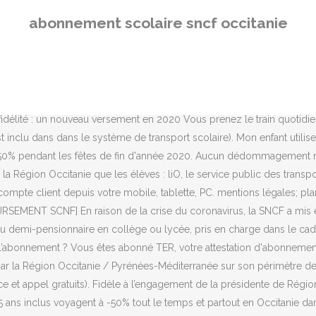
TER et autocars du réseau régional. Vous avez - de 26 ans et vous vous déplacez tous les jours ? Toutes vos démarches en ligne depuis votre compte client. Retrouvez tous les avantages de l'abonnement annuel TER. Jusqu’au 17 juillet, la campagne d’abonnement aux transports scolaires est ouverte aux familles d’Occitanie. De nombreux avantages sur le train pour les jeunes de moins de 28 ans à découvrir. abonnement ter occitanie d’un fichet de libre circulation, précisant votre trajet, valable pendant l’année scolaire, à partir de la date indiquée sur la prise en charge. Les cartes régionales sont complexes à prendre en compte car chaque région propose ses propres tarifs et réductions, qui ne s’appliquent nulle part ailleurs. Nous ne pouvons vous garantir un affichage optimal du site TER avec la version de votre navigateur, nous vous conseillons d'utiliser L’accès à bord des trains Intercités est valable toute la durée de l’abonnement liO TER Occitanie qui l’accompagne et vous permet d’emprunter les liO TER ainsi que les Intercités avec réservation obligatoire, sans garantie de place assise sur les parcours indiqués ci-dessous. Le champ mot de passe doit contenir 8 caractères minimum et 20 caractères maximum. Découvrez-les et sélectionnez celle qui répond à vos besoins. Dans les départements 09, 12, 31, 32, 46, 65, 81, 82. un navigateur plus récent. TER. Grève en Occitanie : Certains usagers du TER auront jusqu'à deux mois d'abonnement remboursés GREVE Le conseil régional va doubler le remboursement d'un mois annoncé mercredi par la SNCF … Bon à savoir : vous pouvez faire débuter la validité de votre carte jusqu'à 3 mois après à la date d'achat (Ex: vous achetez 1 … Abonnement scolaire réglement ... Vous pouvez demander l'abonnement en consultant le site TER SNCF Occitanie FréquentiO'. Découvrez les formules combinées Intercités, Découvrez FréquenciO' résident Train Jaune, Téléchargez votre attestation d'abonnement. Nous ne pouvons vous garantir un affichage optimal du site TER avec la version de votre navigateur, nous vous conseillons d'utiliser Tarifs régionaux et cartes de réduction régionales. Il s’agit d’un abonnement ouvert aux collégiens et lycéens effectuant des trajets fréquents domicile-établissement scolaire, en Hauts-de-France. Seule la Région a autorité pour décider, après instruction des droits au transport des élèves, du mode de transport et du réseau utilisé. Inscriptions, droit d’accès au service, tarifs, retrouvez toutes les informations concernant le transport scolaire en … Souscrire en ligne : simple et facile. Le champ mot de passe doit contenir 8 caractères minimum et 20 caractères maximum. Cette année devrai prendre le train pour aller au lycée, et donc je voudrais savoir comment obtenir (les démarches) un abonnement scolaire. Rendez-vous au guichet d’une gare de la région Hauts-de-France, muni d’une photo, d’une pièce d’identité et de votre prise en charge totale ou partielle, délivrée par l'Autorité organisatrice urbaine, le Conseil régional ou le Conseil général. Remboursement des abonnements au prorata des jours non utilisés sur demande de l’usager. Un abonnement flexible pour voyager l’esprit tranquille. L'abonnement FréquenciO' Jeunes vous permet de bénéficier d'un nombre illimité de déplacements en liO TER sur le trajet de votre choix en Occitanie ! L’ASR, c’est pour qui ? Votre compte client depuis votre mobile,
abonnement scolaire sncf occitanie