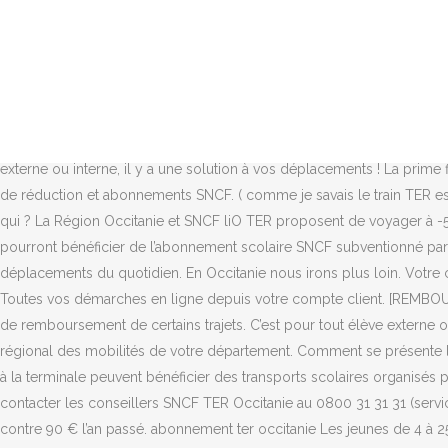
« Pour dédommager les usagers et remercier les plus fidèles, j’annonce trois mesures : En premier lieu, nous avons obtenu, avec l’ensemble des présidents de Région, le remboursement en février par la SNCF de tous les abonnements du mois de décembre. Votre enfant peut bénéficier des services de transports scolaires de la Région, si : 1. il a plus de 3 ans ; 2. il réside dans l’Aude ; 3. il est scolarisé dans un établissement, public ou privé sous contrat, en maternelle, élémentaire, collège ou lycée, jusqu’au Bac. Pour les abonnés mensuels. Bonjour, Je suis un lycéen de classe Terminale. Bon à savoir : vous pouvez faire débuter la validité de votre carte jusqu'à 3 mois après à la date d'achat (Ex: vous achetez 1 … Je m’engage donc à nouveau en 2020 à reverser en mars les pénalités, que j’ai durcies dans le nouveau contrat avec la SNCF, au… Un abonnement flexible pour voyager l’esprit tranquille. les avantages de l’abonnement annuel. 1. 4. il est scolarisé dans l’établissement scolaire de rattache… ( comme je savais le train TER est inclu dans dans le système de transport scolaire). Pour leur transport en train sur le réseau SNCF, les jeunes de moins de 28 ans - et les enfants - peuvent bénéficier Que vous soyez collégien, lycéen, externe ou interne, il y a une solution à vos déplacements ! La prime fidélité : un nouveau versement en 2020 Vous prenez le train quotidiennement ? Bénéficiez de réductions toute l'année grâce aux cartes de réduction et abonnements SNCF. ( comme je savais le train TER est inclu dans dans le système de transport scolaire). Mon enfant utilise un abonnement SNCF, puis-je l’inscrire en ligne ? L’ASR, c’est pour qui ? La Région Occitanie et SNCF liO TER proposent de voyager à -50% pendant les fêtes de fin d'année 2020. Aucun dédommagement ne sera accordé à … onditions d’obtention de l’abonnement Ne pourront bénéficier de l’abonnement scolaire SNCF subventionné par la Région Occitanie que les élèves : liO, le service public des transports de la Région Occitanie, vous accompagne dans vos déplacements du quotidien. En Occitanie nous irons plus loin. Votre compte client depuis votre mobile, tablette, PC. mentions légales; plan du site Un abonnement flexible pour voyager l’esprit tranquille. Toutes vos démarches en ligne depuis votre compte client. [REMBOURSEMENT SCNF] En raison de la crise du coronavirus, la SNCF a mis en place des mesures spécifiques pour les demandes d'échange et de remboursement de certains trajets. C’est pour tout élève externe ou demi-pensionnaire en collège ou lycée, pris en charge dans le cadre du transport scolaire. Veuillez vous rapprocher du service régional des mobilités de votre département. Comment se présente l’abonnement ? Vous êtes abonné TER, votre attestation d'abonnement est accessible directement sur internet. Les élèves de la maternelle à la terminale peuvent bénéficier des transports scolaires organisés par la Région Occitanie / Pyrénées-Méditerranée sur son périmètre de compétence. Pour tout complément d’information, veuillez contacter les conseillers SNCF TER Occitanie au 0800 31 31 31 (service et appel gratuits). Fidèle à l’engagement de la présidente de Région Carole Delga, le tarif de l’abonnement annuel sera plafonné à 45 €, contre 90 € l’an passé. abonnement ter occitanie Les jeunes de 4 à 25 ans inclus voyagent à -50% tout le temps et partout en Occitanie dans les trains liO 