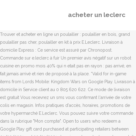
acheter un leclerc
Trouver et acheter en ligne un poulailler : poulailler en bois, grand
poulailler pas cher, poulailler en kit à prix E.Leclerc. Livraison à
domicile Express : Ce service est assuré par Chronopost.
Commande sur e.leclerc à fuir Un premier avis négatif sur un robot
cuisine en promo mois 40% qui n etait pas en rayon : pas arrivé, en
fait jamais arrivé et rien de proposé à la place. *Valid for in-game
items from Lords Mobile: Kingdom Wars on Google Play. Livraison à
domicile in Service client au 0 805 620 622. Ce mode de livraison
est gratuit Vous recevrez un sms vous confirmant l'arrivée de votre
colis en magasin. Infos pratiques d'accès, horaires, promotions de
votre hypermarché E.Leclerc. Vous pouvez suivre votre commande
dans la rubrique "Mon compte". Open to users who redeem a
Google Play gift card purchased at participating retailers between