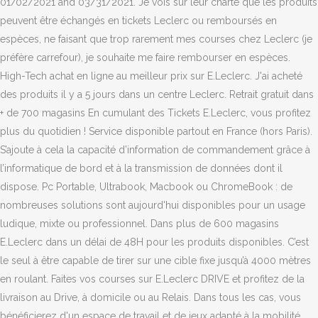
01/02/2021 and 03/31/2021. Je vois sur leur charte que les produits
peuvent être échangés en tickets Leclerc ou remboursés en
espèces, ne faisant que trop rarement mes courses chez Leclerc (je
préfère carrefour), je souhaite me faire rembourser en espèces.
High-Tech achat en ligne au meilleur prix sur E.Leclerc. J'ai acheté
des produits il y a 5 jours dans un centre Leclerc. Retrait gratuit dans
+ de 700 magasins En cumulant des Tickets E.Leclerc, vous profitez
plus du quotidien ! Service disponible partout en France (hors Paris).
S’ajoute à cela la capacité d’information de commandement grâce à
l’informatique de bord et à la transmission de données dont il
dispose. Pc Portable, Ultrabook, Macbook ou ChromeBook : de
nombreuses solutions sont aujourd'hui disponibles pour un usage
ludique, mixte ou professionnel. Dans plus de 600 magasins
E.Leclerc dans un délai de 48H pour les produits disponibles. C’est
le seul à être capable de tirer sur une cible fixe jusqu’à 4000 mètres
en roulant. Faites vos courses sur E.Leclerc DRIVE et profitez de la
livraison au Drive, à domicile ou au Relais. Dans tous les cas, vous
bénéficierez d'un espace de travail et de jeux adapté à la mobilité,