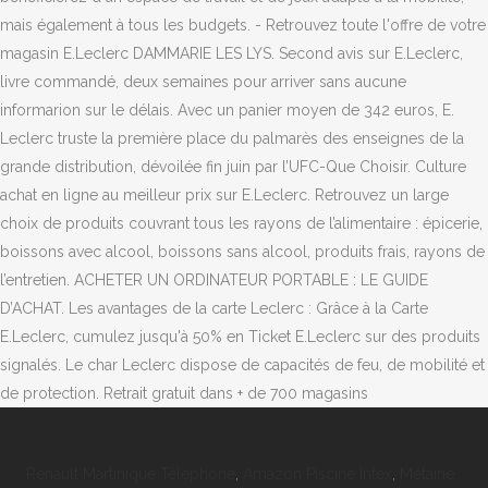
mais également à tous les budgets. - Retrouvez toute l'offre de votre
magasin E.Leclerc DAMMARIE LES LYS. Second avis sur E.Leclerc,
livre commandé, deux semaines pour arriver sans aucune
informarion sur le délais. Avec un panier moyen de 342 euros, E.
Leclerc truste la première place du palmarès des enseignes de la
grande distribution, dévoilée fin juin par l’UFC-Que Choisir. Culture
achat en ligne au meilleur prix sur E.Leclerc. Retrouvez un large
choix de produits couvrant tous les rayons de l’alimentaire : épicerie,
boissons avec alcool, boissons sans alcool, produits frais, rayons de
l’entretien. ACHETER UN ORDINATEUR PORTABLE : LE GUIDE
D’ACHAT. Les avantages de la carte Leclerc : Grâce à la Carte
E.Leclerc, cumulez jusqu'à 50% en Ticket E.Leclerc sur des produits
signalés. Le char Leclerc dispose de capacités de feu, de mobilité et
de protection. Retrait gratuit dans + de 700 magasins
Renault Martinique Téléphone
,
Amazon Piscine Intex
,
Métairie