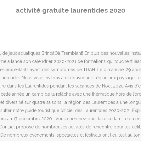
nts, spectacles et festivals ont lieu tout au long de l'année dans les Hautes-Laurentides. Music 4 Cancer (M4C) est un organisme à but non lucratif fondé en 2007 par Jay Épinat et François Philippe Dupont pour recueillir des fonds pour la recherche par des projets de musique. Données mises à jour le : 16-07-2020 Le site Dirigeant.com est optimisé pour Internet Explorer à partir de la version 9 . Le tarif donne également droit au service de garde. Du 1 au 6 mars 2020; arrivée le dimanche à 16 h et départ le vendredi après le lunch (14 h). Coût: Gratuit ... Activités culturelles gratuites en ligne. Dans les Laurentides, le plein air est un mode de vie. Pavillon Beaudoin, 710, rue Saint-Isidore, Saint-Lin-Laurentides (Québec) J5M 2V1. Parmi les douze stations de ski alpin des Laurentides, chacune a sa particularité : parfois plus sportive, parfois plus familiale. Vous êtes invité à vous amuser sous la thématique « Le héros des glaces ». Pendant la relâche scolaire, profitez dâactivités vedettes offertes aux quatre coins du Québec. Afin de fêter le déconfinement, lâoffice de tourisme de Chamonix propose 25 activités gratuites à Chamonix pour les visiteurs cet été 2020. Sortez vos tuques et vos mitaines, votre famille a rendez-vous avec la grande nature! festival d'arts visuels on aura tout vu ! Voici nos suggestions d’activités familiales. Le charme et l’accueil chaleureux de son village authentique, le paysage enchanteur de sa vallée et la proximité de la nature en plus des nombreuses stations de ski! Le but de cette activité vise le réseautage entre le Service correctionnel du Canada et lâensemble des services communautaires oeuvrant en santé mentale sur le territoire couvert par différents secteurs du DEOQ. Vos enfants tomberont en amour avec ses installations de pus de 30 000 pieds carrés de pur plaisir. 6 activités à faire aux Îles de la Madeleine pendant la relâche 2020. Plusieurs activités sont possibles sur place : raquette, randonnée, ski de fond, ski de randonnée, patin et bien plus! Par Nicole Makridis, travailleuse sociale et professeure de yoga certifiée ayant une vaste expérience avec les enfants, les jeunes et les familles. Activités physiques et sportives . Un accès permanent/direct aux informations des Laurentides grâce à TVA Nouvelles. Plusieurs types de refuges sont offerts dans la région afin de vous faire vivre une expérience incroyable! Nouveauté : les organismes peuvent proposer une activité. En plus des nouvelles installations, le complexe adopte un tout nouveau look. Mais, dans bien des cas, le stationnement est gratuit. Voir plus d'idées sur le thème créations pour nourrisons, activité gratuite, idées d'activités pour les enfants. exposition spéciale mission noël: le cosmodôme atterrit à blainville! Assistez à des spectacles de tout genre à L'Espace Théâtre de Mont-Laurier, à des concerts en plein air en saison estivale, à des festivals des plus variés ou encore à des événements sportifs. En toute saison, les festivals et les événements ont lieu en abondance dans les Laurentides. Lâactivité (gratuite) se tiendra jeudi le 6 février 2020 de 8h30 à 12h00. En date du 11 décembre 2020, on compte 560 cas actifs dans les Laurentides, 343 décès et 7 780 personnes guéries. Ce nouveau complexe ouvert à lâannée propose 35 jeux dâeau interactifs, quatre glissades, une salle dâentraînement ains
activité gratuite laurentides 2020