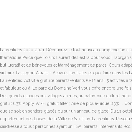
DÉPLIANT: Nous vous incluons à titre d'information notre dernier dépliant: Dépliant 2019-2020. Le camp est accessible du 2 au 6 mars 2020 aux enfants de 5 à 13 ans au coût de 170 $ pour la semaine. Côté sport, plusieurs événements d’envergure se déroulent dans le décor laurentien mettant en vedette une variété impressionnante de disciplines sportives. Le Festival Aéronautique Volaria : la première édition d'un festival aérien «nouveau genre» prendra place à YMX - Aérocité Internationale de Mirabel. Et pour ceux qui recherchent l’excitation, elle est au rendez-vous en toute saison. The Attractions Passports are valid every day, from Dec.15, 2020 to March 14, 2021. Une visite de lutins dans le confort de votre foyer Sauverois! 1. Offre valide sur un séjour à tarif régulier du 13 octobre au 17 décembre 2020. Débutants ou experts, vous trouverez à coup sûr une montagne pour réaliser votre rêve de glisse. Joignez-vous à nous afin d'être aux faits de l'actualité laurentienne des Jeux du Québec avant, pendant et après chaque finale des Jeux du Québec. Aventures Neige à Mont-Tremblant est lâendroit idéal pour une activité familiale de glissades sur tubes dans les Laurentides. Consulter notre guide touristique officiel des Laurentides 2020-2021. Découvrez le tout nouveau complexe familial de jeux aquatiques BrindâOà Tremblant! En plus des nouvelles installations, le complexe adopte un tout nouveau look. Sous la thématique Parce que Loisirs Laurentides est là pour vous !, lâorganisme a lancé son calendrier 2020-2021 de formations qui touchent lâactivité physique, le sport, le plein air, la gestion dâun organisme sans but lucratif et de bénévoles et lâaménagement de parcs. Cours adaptés aux enfants ayant des symptômes de TDAH. Le dimanche, 29 août 2020. Gratuité de certains actes cliniques en pharmacie : une victoire. Passeport Attraits - Activités familiales et quoi faire dans les Laurentides Nous vous invitons à découvrir une région aux paysages exceptionnels. Les plus récentes nouvelles de la région des Laurentides. Activit é gratuite parents-enfants (6-12 ans). 5 activités à faire dans les Laurentides pendant les vacances de Noël 2020 Avis d'expert - 287 La région des Laurentides vous offre un cadre enchanteur et fabuleux où â¦ Le parc du Domaine Vert vous offre encore une fois cette année un camp de la relâche avec une thématique hors de l’ordinaire! Annonces légales gratuites Les Laurentides. Voir cette activité. Des grands espaces aux villages animés, au patrimoine culturel riche et diversifié sur quatre saisons, la région des Laurentides a une longue et palpitante histoire. Défis et plaisir seront au rendez-vous! ... Wi-Fi gratuit (137) Apply Wi-Fi gratuit filter ; Aire de pique-nique (133) ... Consulter notre guide touristique officiel des Laurentides 2020-2021 Explorez des scénarios parfaits afin de créer des souvenirs mémorables que se soit en sentiers glacés ou sur un anneau de glace! Du 13 octobre au 17 décembre 2020 . Vous cherchez quoi faire en famille ou entre amis pendant la semaine de relâche? Page officielle du département des Loisirs de la Ville de Saint-Lin-Laurentides. Réseau Contact propose de nombreuses activités de rencontre pour les célibataires. Tarifs avec ou sans hébergement disponible. Le salon sâadresse à tous : personnes ayant un TSA, parents, intervenants, etc. De nombreux événeme