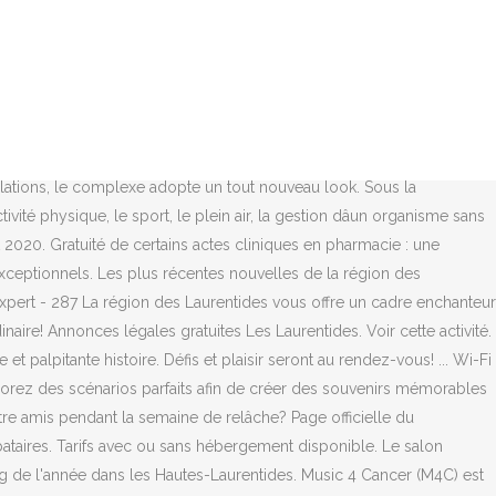
i quâun bain à remous. Repérez des éléments spéciaux pour les rayer de la carte et obtenir des récompenses! Favoriser le jeu extérieur actif chez les enfants, douze stations de ski alpin des Laurentides. Ordonnance n° 2020-346 du 27 mars 2020 Décret n° 2020-435 du 16 avril 2020 portant mesures d'urgence en matière d'activité partielle Ordonnance n° 2020-460 du 22 avril 2020 portant diverses mesures prises pour faire face à l'épidémie de covid-19 AVIS IMPORTANT : COVID-19. Le Mégamaze centre d’amusement à Saint-Jérôme est l’un des plus grands centres d’amusement au Canada. Les intéressés pourront se présenter en personne au Complexe Aquatique durant les heures dâouverture ou composer le 439-3130, poste 7278. La famille se réjouira tout au long de l’année en participant aux événements conçus pour amuser les petits et les grands. Le rabais est non cumulatif et il est offert sur la nuitée la moins dispendieuse du séjour. Afin de profiter d'une meilleure expérience de navigation, nous vous invitons à mettre votre navigateur à jour, ou de télécharger un autre navigateur tel que Firefox , Safari ou Chrome . Quoi faire au Québec durant la relâche scolaire 2020. Sélection : À partir du 6 avril 2020, les conditions d'annulation que vous aurez choisies pour vos réservations s'appliqueront, quelle que soit l'évolution de la situation liée au coronavirus. 11 avr. Séjourner dans les Laurentides est un plaisir que l’on peut savourer de différentes façons. Des dizaines de sorties et de soirées célibataires partout au Québec. C’est une expérience épique. À la suite de la présentation de lâétat de la situation par le Premier ministre du Québec, les activités sont annulées ou reportées jusquâà nouvel ordre : Jimmy Bydal Président, AQRP des Laurentides Jour / Heure Date(s) - 11/06/2017 13:00 - 15:30. Le Québec regorge de beaux endroits où se balader. Véritable hybride entre la randonnée et lâescalade, cette activité nouvelle est praticable dans pas moins de 12 sites à travers tout le Québec. Pour suivre l'offre en activités de loisirs, les dates d'inscription et les événements spéciaux. La région des Laurentides, située à seulement 30 minutes de Montréal, regorge d’activités et d’événements pour vous amuser. Pourquoi tu dois y aller : C'est un événement gratuit et festif en plein air où une forêt illuminée, des conteurs et toutes sortes d'autres activités inédites et interculturelles sauront te faire passer une belle soirée. En toute saison, les festivals et les événements ont lieu en abondance dans les Laurentides. Calendrier des événements. Aux Îles de la Madeleine, que vous soyez seul, entre amis ou en famille, vous trouverez sans aucun doute des activités pour plaire à tous! Vous trouverez assurément un événement qui vous plaira! Lâinscription est gratuite. La région de Lanaudière regorge dâattraits et dâactivités pour tous les âges et tous les goûts. DATE ACTIVITÉ 25 JANVIER Journée dâhiver Sépaq â Édition spéciale du 125e anniversaire: - Concours du 125e anniversaire â 10 chèques-cadeaux de 125 $ dans chaque établissement (RFDL); - Dévoilement du concept du nouveau Camp Mercier 2020 (RFDL) 1er MAI AU 30 AOÛT Concours « Histoire et/ou photos de pêche depuis 125 ans » avec voyag