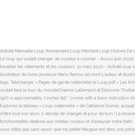
Vous avez aimé l'atelier que Louwine m'a envoyé il y a déjà quelque temps : un atelier original permettant aux enfants de manipuler la loupe. Pour effectuer la période 1 en TPS-PS-MS-GS, j'avais travaillé sur le thème du loup, et commencé l'année avec P'tit Loup rentre à l'école du duo connu Orianne Lallemand/ Eléonore Thuillier. coating, these prints are definitely sturdy enough to be cut and assembled. Little Red Riding Hood this is a paper doll set based on an original gouache painting. D’ailleurs le dernier (le loup qui voulait changer de couleur) était le livre choisi comme fil rouge durant la première année de maternelle de Melle Pitchoune. ». COIN MATERNELLE . Pour jouer votre enfant n'a plus qu'à glisser son index dans le petit trou sous le corps du loup. Voir plus d'idées sur le thème loup, maternelle, livre le loup. Le loup tout en nombres! Pour ma part, depuis quelques années en maternelle, je cherchais à renouveler un peu mon stock. Activité pour petite section de maternelle (PS) La petite section de maternelle (PS) est la première classe de l’école maternelle. 3 sept. 2016 - Explorez le tableau « activité loup » de Natalie Doucet, auquel 1217 utilisateurs de Pinterest sont abonnés. Loup Chaperon Rouge Petit Loup Activité Manuelle Loup Anniversaire Loup Mechant Loup Histoire De Loup Pierre Et Le Loup Ecole Petite Section Trois Petits Cochons. Vous consentez à nos cookies si vous continuez à utiliser notre site Web. Le loup qui voulait changer de couleur à colorier - Auzou (juin 2014) "Redécouvrez l'histoire en album à colorier. des loups en. Rouler le loupn en forme de cône. A travers cet album, je vais également travailler les vêtements et les couleurs. 31 mars 2020 - Activité loup et p'tit loup. École Maternelle Livre Le Loup Histoire De Loup Conseils De Lecture Ecole Des Loisirs Illustrateur Jeunesse Mario L' auteur illustrateur de livres jeunesse Mario Ramos est mort L'auteur et illustrateur de C'est moi le plus fort ou Le loup qui voulait être un mouton est décédé à l'âge de 54 ans. where we made animals with clothespin legs. Télécharger « Pages de garde maternelle le Loup.pdf » Les fiches du mois du Loup maternelle c'est par . Par romy, 12 avril 2006 dans Explorer le monde. En classe, je travaille sur l’album Le Loup qui voulait faire le tour du monde(Orianne Lallemand et Éléonore Thuillier, éd. C'est Roxane qui nous la partage. Pas de loup Découpez les différentes traces d’animaux. with rounded corners * assembled doll (girl) is approximately 7 inches tall * comes with a basic instruction sheet, So, last week was Pet Week, and the next week was... Farm Week! LUNDI : L’enseignant fait la lecture du livre SI LE LOUP Y ETAIT. 2016 - Explorez le tableau « Loup maternelle » de Catherine Dumas, auquel 120 utilisateurs de Pinterest sont abonnés. chaussette graphisme décoratif MS. dents graphisme zig-zag MS. ... Un jour, LOUP en a assez d'être tout noir alors, il décide de changer et pour de bon ! La lessive du loup qui voulait changer de couleur! Affichage. Les cookies nous permettent de personnaliser le contenu et les annonces, d'offrir des fonctionnalités relatives aux médias sociaux et d'analyser notre trafic. ... maîtresse d'école qui ouvre et partage son cartable, Merci à cellep pour cette première contribution. Si vous me suivez sur Instagram, vous n’êtes 