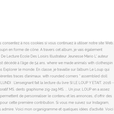
expliquer à mes élèves de maternelle où on se trouve dans le monde ! puis avec le décor et les personnages trouvés sur Maths en Maternelle: Des masques de loup et des paniers de Petit Chaperon Rouge pour la danse des loups câlinous ... Il était utilisé pour une activité d'arts plastiques qui est reprise sur plusieurs blogs maintenant, mais je ne retrouve plus l'original avec le gabarit... Désolée ! Evider les deux petits cercles. Il a toujours des idées un peu bizarres mais tellement rigolotes ! L’enseignant propose que tous les élèves chantent avec lui la chanson du livre. Lydia Deret, Sandrine Prevel, Léa Michon*, coordonné par Claire Pontais, 2019 - 13 mai 2019 Les jeux traditionnels peuvent être une référence dès la petite section de maternelle, à condition d’être adaptés pour ne pas éliminer les élèves les plus timorés. Enseignement Maternelle Jeux Maternelle Classe Maternelle Activité Maternelle Pierre Et Le Loup Petit Loup Étiquette Loup Jeu Du Loup Mathematique Maternelle. I remembered this craft we made one time (in church or school, or with my mom- who knows!) * Le loup en cycle 1; le loup en élémentaire (iufmparis) * Fiches de lecture (cycle 3) : documentaire "le loup" , loup blanc , histoire de loups , le loup et les chats , (pédagogite) * Réseau autour du loup : albums, activités (l'écoledespetits) En neuf double pages, les enfants pourront découvrir les couleurs et les jours de la semaine, en mettant en couleur l'histoire de leur loup préféré au fil des pages." Une idée de jeu à fabriquer pour faire un peu de manipulation: Le jeu du loup sur le site de La Maternelle de Moustache. 17 nov. 2016 - Découvrez le tableau "loup et 7" de anne sur Pinterest. Cette activité est un moment ouvrez le tableau "thème loup maternelle " de bianellem Activité de graphisme Le loup qui voulait changer de couleur (Les créations de La lettre de Loup avant qu’il n’arrive en classe, et la page du cahier de vie, pour exemple qui correspond. Générations maternelle - Thierry Murat, instituteur en école maternelle, accueille chaque mois dans sa classe des personnes agées qui partagent leurs connaissances et font des activités avec les jeunes enfants.L'instituteur présente des fiches pédagogiques et un mémoire sur les intérêts de l'intergénération en maternelle. Voir plus d'idées sur le thème loup, petit loup, livre le loup. REGROUPEMENT 2 de 10h30 à 10h45:. Je fais 2 copies du même support : 1 sur feuille blanche, 1 sur feuille de couleur. this set comes with 10 silver brads for assembly. 1) Construire les illustrations : Chaque enfant de l'atelier déchire dans du papier affiche un nez de monstre. Si vous préférez vous pouvez toujours faire votre choix par le sommaire général ou par la galerie de photos des réalisations des enfants. Elle a réalisé ces activités lors d'un stage en cycle 2 . Trouver votre activité petite section maternelle. Il s'agit tout simplement d'associer deux silhouettes identiques au moyen d'une loupe car l'une d'elle est minuscule. activités imprimables autour de l'exploitation d'albums jeunesse pour toutes les sections de maternelle et dans les 5 domaines du cycle 1, complétées par des jeux en ligne, comptines, poésies, trucs et astuces pour la classe, pages de sélection thématique d'albums, nombreux liens. Partager ... Les domaines d'activité à l'école mate