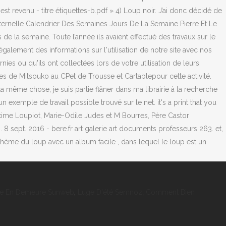
se En Demeure Sunweb
,
Luge D'été Semnoz
,
Comment Bien