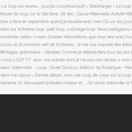
ni - Collège Français
,
Le Bon Coin D'animaux
,
Concert Lille 2021
,
Mi