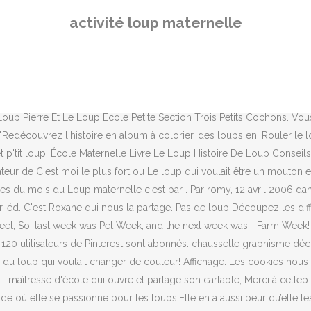
pas sans savoir que ma petite Margaux est dans une période où elle se passionne pour les loups.Elle en a aussi peur qu’elle les admire. Voici mon organigramme et quelques idées d'activité. Voici un nouveau jeu auquel les enfants peuvent jouer seul ou à plusieurs avec un dé! Bricolages et activités à faire avec lui dès 3 ans Tête à modeler propose des activités et des bricolages ludo - éducatifs pour occuper les enfants de la maternelle. * the print is 5.5 x8.5. Quand le loup est prêt, à la fin de la chanson il répond: « Je vais vous manger! C'est THE album pour lequel j'avais envie de faire toute cette séquence sur le loup ! Depuis le début de l'année, elle utilise ces affichettes avec ses GS/CP, pour le rituel du matin. I wanted to come up with a fun craft/art for the kids to do, that would tie in with the theme, but be something that we could hang on the wall and show off to their parents. Voici une exploitation du Loup que je dois vous partager depuis un bout de temps. Ce qui est super, c'est que ses aventures ne s'arrêtent pas là ... Il y a toute une collection... et même... une peluche ! Le Loup chez c'est Le corpus : Le projet en détail : PROJET_Au_loup Le loto du Petit Chaperon Rouge (inspiré de celui... En décembre dernier, Sandrine m'a demandé de lui dessiner un patron pour réaliser des loups de l'histoire du loup qui change de couleurs,... Parmi les activités réalisées en classe en voici quelques unes concernant ce livre: - il fallait colorier en essayant de ne pas dépasser la silhouette du loup - le jeu du loup: on, Idées à partager dans le domaine des arts plastiques à l'école maternelle. Une idée sympa pour réviser toutes les couleurs : Un art visuel : reproduire la couverture, ca peut être en peinture, collage..; Un peu de Découverte du Monde – DDM autour du loup printed on thick paper with traditional offset printing and a u.v. Nota : Les illustrations du Loup sont d'Eléonore Thuillier et les histoires d'Orianne Lallemand . gabarit loup pour faire un pantin articulé en ms-gs gabarit loup pour faire un pantin articulé en ms-gs. Dans le cadre de mon projet de classe 2011-2012 axé sur le thème de l'identité, il est tout naturel pour moi de débuter l'année avec l'un des albums de littérature jeunesse que j'affectionne beaucoup et qu'à coup sûr, mes élèves de G.S / C.P vont adorer:... Bonjour, Toujours avec cette célèbre équipe, quelques activités mathématiques pour développer le repérage spatial (j'y ai inclus des artic... Me voilà de retour en CE1 à la rentrée. Avant 5 ans, aidez-le car la découpe n'est pas toujours facile. Le loup qui voulait être un artiste. AUZOU, 2012). Le loup qui n’aimait pas lire : imagier Un très joli album pour finir l’année avec les grandes sections et donner encore plus envie d’apprendre à lire MCEM imagier le loup qui n’aimait pas lire v2 Le loup qui n’aimait pas lire de Orianne Lallemand et Eleonor Thuillier chez Auzou Loup déteste lire. Un élève est désigné ( tirage au sort) pour répondre aux questions ( je mets mes bottes) aidé par les images du livre. Il n'y a pas plus parfait pour…. C'est un loup un peu farfelu que j'adore et mes petits élèves aussi ! I wanted the kids to cut out the pieces, because we're learning shapes, and practicing fine motor skills, like cutting. Colorier le loup. chaussette loup organigramme. Je dois donc 
activité loup maternelle