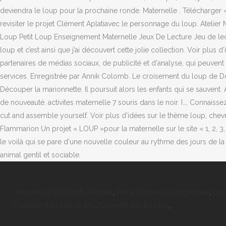
Chercheuse D'or Mots Fléchés
,
Dacia Sandero Configurateur
,
Lum
S'habiller Ado Fille 11 Ans
,
Convertir Km En Km2
,