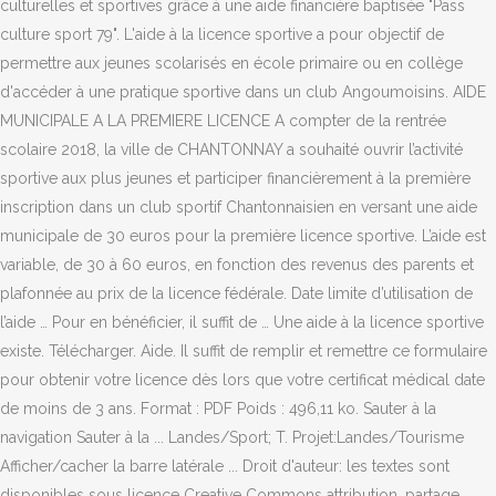
culturelles et sportives grâce à une aide financière baptisée "Pass
culture sport 79". L'aide à la licence sportive a pour objectif de
permettre aux jeunes scolarisés en école primaire ou en collège
d'accéder à une pratique sportive dans un club Angoumoisins. AIDE
MUNICIPALE A LA PREMIERE LICENCE A compter de la rentrée
scolaire 2018, la ville de CHANTONNAY a souhaité ouvrir l’activité
sportive aux plus jeunes et participer financièrement à la première
inscription dans un club sportif Chantonnaisien en versant une aide
municipale de 30 euros pour la première licence sportive. L’aide est
variable, de 30 à 60 euros, en fonction des revenus des parents et
plafonnée au prix de la licence fédérale. Date limite d’utilisation de
l’aide … Pour en bénéficier, il suffit de … Une aide à la licence sportive
existe. Télécharger. Aide. Il suffit de remplir et remettre ce formulaire
pour obtenir votre licence dès lors que votre certificat médical date
de moins de 3 ans. Format : PDF Poids : 496,11 ko. Sauter à la
navigation Sauter à la ... Landes/Sport; T. Projet:Landes/Tourisme
Afficher/cacher la barre latérale ... Droit d'auteur: les textes sont
disponibles sous licence Creative Commons attribution, partage