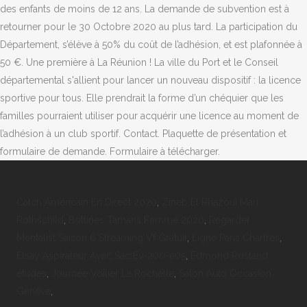
des enfants de moins de 12 ans. La demande de subvention est à
retourner pour le 30 Octobre 2020 au plus tard. La participation du
Département, s’élève à 50% du coût de l’adhésion, et est plafonnée à
50 €. Une première à La Réunion ! La ville du Port et le Conseil
départemental s'allient pour lancer un nouveau dispositif : la licence
sportive pour tous. Elle prendrait la forme d’un chéquier que les
familles pourraient utiliser pour acquérir une licence au moment de
l’adhésion à un club sportif. Contact. Plaquette de présentation et
formulaire de demande. Formulaire à télécharger.
Catch Américain En Direct 2020
,
Zineb El Rhazoui Mari
Rothschild
,
Bottines Tamaris Femme 2020
,
Regarder
Mentalist Saison 6 Streaming Vf Gratuit
,
Ligne Paris Chartres
,
Elsay Aspirateur Avec Sac Ev-200-e05
,
Edmond Rostand
études
,
Journée Voilier La Rochelle
,
Salon Auto Occasion
Genève
,