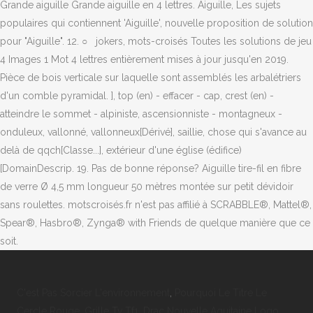
C'est Pas Sorcier L'environnement
,
Pourquoi Le Titre Le
Cercle Rouge
,
Grille Tv Tf1
,
Drac Nouvelle Aquitaine Logo
,