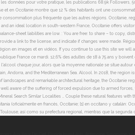
 les données pour votre pratique, les publications 68.9k Followers, 
use et en Occitanie montre que 12 % des habitants ont une consommat
 une consommation plus fréquente que les autres régions. Occitanie, r
d an ideal location in south-western France, Occitanie offers visitors 
ance-sheet liabilities are low. : You are free: to share – to copy, dis
 provide a link to the license, and indicate if changes were made. Rég
 région en images et en vidéos. If you continue to use this site we will
ique France ce mardi. 12,6% des adultes de 18 à 75 ans y boivent de l
e l'alcool chaque jour, alors que la moyenne nationale se situe autour
 Andorra, and the Mediterranean Sea. Alcool. In 2018, the region is
 landscapes and remarkable architectural heritage, the Occitanie region 
ell aware of the suffering of forced expulsion due to armed forces, f
eral Search Similar Localities … Couple these natural features with th
a (oficialmente en francés, Occitanie; [1] en occitano y catalán: Occi
ulouse, así como su prefectura regional, mientras que la segunda capi
ergers Aux Yeux De Ciel
,
Florida Invest Avis
,
Antimoine Synonyme 12 L