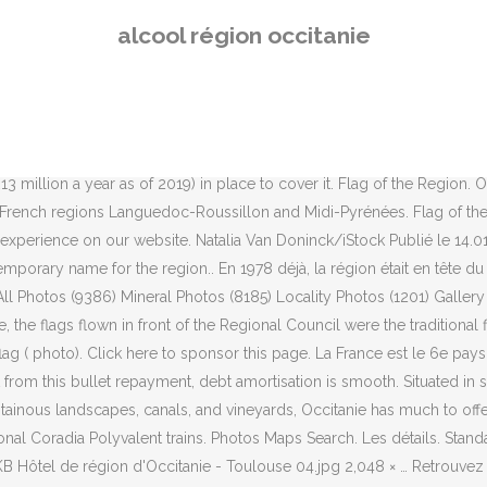
ance où l’on boit le plus ! En moyenne dans le pays, la consommation 
alcool région occitanie
vent de l'alcool tous les jours est la plus forte, et l'Île-de-France c
bitants de la région se compose majoritairement de vin (à 33 %) suivi de
l. Since 2014, the region has ordered 33 Coradia Polyvalent for Régioli
 Country: This page is currently not sponsored. En Occitanie, 12,6 %
rouver les numéros de téléphone et adresses des professionnels de vot
llion a year as of 2019) in place to cover it. Flag of the Region. Occi
r French regions Languedoc-Roussillon and Midi-Pyrénées. Flag of th
xperience on our website. Natalia Van Doninck/iStock Publié le 14.0
porary name for the region.. En 1978 déjà, la région était en tête du
 All Photos (9386) Mineral Photos (8185) Locality Photos (1201) Gallery 
e, the flags flown in front of the Regional Council were the tradition
 flag ( photo). Click here to sponsor this page. La France est le 6e p
from this bullet repayment, debt amortisation is smooth. Situated in 
tainous landscapes, canals, and vineyards, Occitanie has much to off
nal Coradia Polyvalent trains. Photos Maps Search. Les détails. Stand
B Hôtel de région d'Occitanie - Toulouse 04.jpg 2,048 × … Retrouvez i