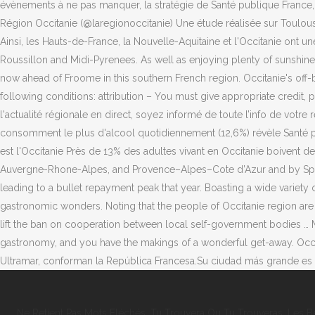
évènements à ne pas manquer, la stratégie de Santé publique France,
Région Occitanie (@laregionoccitanie) Une étude réalisée sur Toulo
Ainsi, les Hauts-de-France, la Nouvelle-Aquitaine et l'Occitanie ont
Roussillon and Midi-Pyrenees. As well as enjoying plenty of sunshine an
now ahead of Froome in this southern French region. Occitanie's off-bal
following conditions: attribution – You must give appropriate credit,
l'actualité régionale en direct, soyez informé de toute l’info de votre
consomment le plus d'alcool quotidiennement (12,6%) révèle Santé publ
est l'Occitanie Près de 13% des adultes vivant en Occitanie boivent d
Auvergne-Rhone-Alpes, and Provence–Alpes–Cote d’Azur and by Spain,
leading to a bullet repayment peak that year. Boasting a wide variety of
gastronomic wonders. Noting that the people of Occitanie region are w
lift the ban on cooperation between local self-government bodies … Min
gastronomy, and you have the makings of a wonderful get-away. Occitani
Ultramar, conforman la República Francesa.Su ciudad más grande es To
Ne Retient Pas Mots Fléchés
,
Tu Trouvera Ou Tu Trouveras
,
Les B