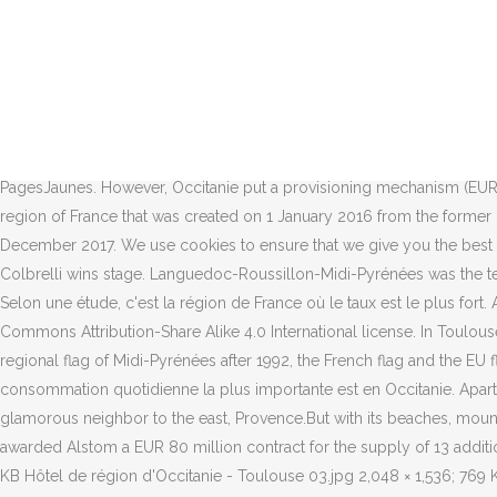
D’après une étude de Santé Publique, l’Occitanie est la région de Fr
L'Occitanie est la région de métropole où la proportion de gens qui boi
l'agence sanitaire Santé publique France. Le cocktail alcoolique des ha
whisky…). Et certaines régions se distinguent particulièrement. Cocktai
où nous en sommes de notre consommation. Occitanie: Region: France:
spiritueux et alcools négociants en gros dans la région Occitanie : t
PagesJaunes. However, Occitanie put a provisioning mechanism (EUR13 mi
region of France that was created on 1 January 2016 from the forme
December 2017. We use cookies to ensure that we give you the best e
Colbrelli wins stage. Languedoc-Roussillon-Midi-Pyrénées was the tem
Selon une étude, c'est la région de France où le taux est le plus fort.
Commons Attribution-Share Alike 4.0 International license. In Toulous
regional flag of Midi-Pyrénées after 1992, the French flag and the EU
consommation quotidienne la plus importante est en Occitanie. Apart 
glamorous neighbor to the east, Provence.But with its beaches, moun
awarded Alstom a EUR 80 million contract for the supply of 13 additio
KB Hôtel de région d'Occitanie - Toulouse 03.jpg 2,048 × 1,536; 769 K