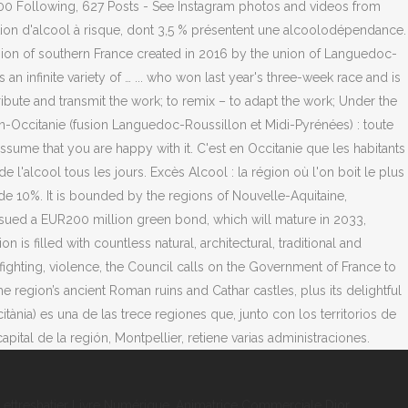
500 Following, 627 Posts - See Instagram photos and videos from
ion d'alcool à risque, dont 3,5 % présentent une alcoolodépendance.
egion of southern France created in 2016 by the union of Languedoc-
an infinite variety of … ... who won last year's three-week race and is
tribute and transmit the work; to remix – to adapt the work; Under the
ion-Occitanie (fusion Languedoc-Roussillon et Midi-Pyrénées) : toute
 assume that you are happy with it. C'est en Occitanie que les habitants
'alcool tous les jours. Excès Alcool : la région où l'on boit le plus
 de 10%. It is bounded by the regions of Nouvelle-Aquitaine,
sued a EUR200 million green bond, which will mature in 2033,
is filled with countless natural, architectural, traditional and
ighting, violence, the Council calls on the Government of France to
e region’s ancient Roman ruins and Cathar castles, plus its delightful
tània) es una de las trece regiones que, junto con los territorios de
tal de la región, Montpellier, retiene varias administraciones.
ettreshatier Livre Numérique
,
Animatrice Commerciale Dior
,