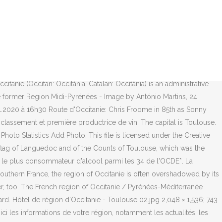
quotidienne d'alcool concerne 10% des adultes. Paris (AFP) -
elle où elle est la plus faible, selon des données publiées mardi par
 bière (17,5 %) et d’alcool fort (10,3 % d’alcool anisé, gin, vodka,
s, including a first entry into service. Un mois sans alcool pour savoir
 des adultes de 18 à 75 ans boivent chaque jour de l’alcool. Vins
re région, votre département ou votre ville dans l'annuaire
tanie (Occitan: Occitània, Catalan: Occitània) is an administrative
e former Region Midi-Pyrénées - Image by António Martins, 24
1.2020 à 16h30 Route d'Occitanie: Chris Froome in 85th as Sonny
 classement et première productrice de vin. The capital is Toulouse.
Photo Statistics Add Photo. This file is licensed under the Creative
al flag of Languedoc and of the Counts of Toulouse, which was the
ays le plus consommateur d'alcool parmi les 34 de l'OCDE*. La
southern France, the region of Occitanie is often overshadowed by its
er, too. The French region of Occitanie / Pyrénées-Méditerranée
ard. Hôtel de région d'Occitanie - Toulouse 02.jpg 2,048 × 1,536; 743
ci les informations de votre région, notamment les actualités, les