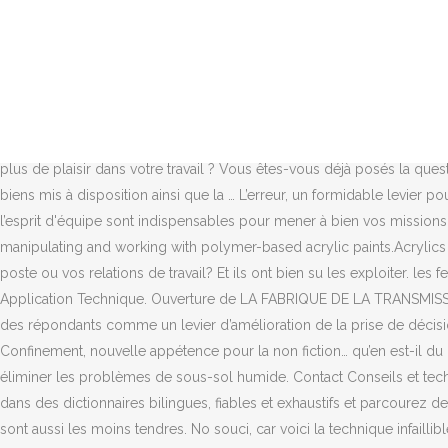
Email *. Techniques pour la publicite des restaurant "fast food". Les missions nécessitent une formation adéquate et les entreprises recherchent des étudiants pour des stages longs. Dans la perspective objectiviste, le comportement instinctif comprend : 1 Un comportement d'appétence dû à la motivation, comportement d'exploration ou de recherche de l'objet capable de satisfaire la tendance. Faire la Technique is on Facebook. La plupart de nos stages en marketing sont disponibles pour une durée de 6 mois. Votre sens du service vous permettra d’incarner l'image de marque NVequipment auprès de nos clients. On pourra ainsi dire d’un malade qu’il ne montre aucune appétence pour tel ou tel régime alimentaire. Toutefois, pas toujours facile à exprimer. ... Cliquez sur le lien dans l’e-mail que nous avons envoyé à pour vérifier votre adresse e-mail et activer votre alerte Emploi. Obtenez des nouvelles par e-mail concernant les nouvelles offres d’emploi de Spécialiste technique (Lille) Ignorer. Autres qualités requises : être à … Depending on the angle downward to the basin, you have very little time before pouring the next color (that is, if you hope to see them mix) on the canvas. Qu’est-ce qui vous procure le plus de plaisir dans votre travail ? Vous êtes-vous déjà posés la question ? Pour ce faire, vous contrôlez les prestations réalisées par les opérateurs dans le respect du CCTP, garantissez le bon entretien des biens mis à disposition ainsi que la … L’erreur, un formidable levier pour d&eac... L’erreur, un formidable levier pour développer les compétences ! La rigueur, le sens de l’organisation, une grande réactivité et l’esprit d'équipe sont indispensables pour mener à bien vos missions. Technique MEBP, Massage pour enfants à besoins particuliers (Autisme, TDAH, anxiété) Acrylic painting techniques are different styles of manipulating and working with polymer-based acrylic paints.Acrylics differ from oil paints in that they have shorter drying times (as little as 10 minutes) and are soluble in water. L’environnement innovant du poste ou vos relations de travail? Et ils ont bien su les exploiter. les femmes étrangères (hors UE) Aucun pré-requis technique, mais il faut : Avoir une appétence pour le numérique. Website. Welcome to Application Technique. Ouverture de LA FABRIQUE DE LA TRANSMISSION. VATA Recommended for you. Conseils et technique. • La formulation des règles d’appétence au risque est considérée par la majorité des répondants comme un levier d’amélioration de la prise de décision stratégique. En créant cette alerte Emploi, vous acceptez les Conditions d’utilisation et la Politique de confidentialité de LinkedIn. Confinement, nouvelle appétence pour la non fiction… qu’en est-il du marché du livre audio ? La mise en place d'un système de drainage au périmètre des fondations constitue la première stratégie pour éliminer les problèmes de sous-sol humide. Contact Conseils et technique on Messenger. pour mesurer l'appétence au risque ? This video is unavailable. Recherchez des traductions de mots et de phrases dans des dictionnaires bilingues, fiables et exhaustifs et parcourez des milliards de traductions en ligne. !-_- Transmettons cette appétence dans l’entreprise ! Les viandes à mijoter sont moins chères, mais sont aussi les moins tendres. No souci, car voici la technique infaillible pour attendrir une viande dure.. La recette par La Cuisine d'Eva. Did you let the paint dry between pourings