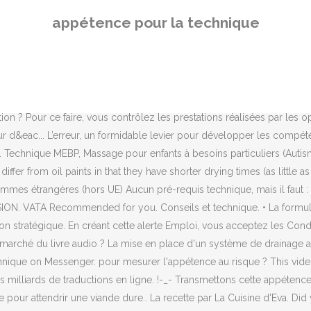
 or between colors? Pourriez vous me dire ce que je dois faire car si je ne suis plus joinable se sera compliquer. Nous entendons continuellement parler de compétence, capacité, talent, mais si l’on y réfléchit bien qu’est-ce qui nous donne envie de nous lever le matin pour aller au boulot ? L'approche d'Aula Magna. Définition d'un débutant: personne qui n'a jamais été licenciée FFG, qui n'a donc aucun index, qui n'a quasiment jamais joué au golf sur un parcours (3 à 4 parcours maxi). Toute engien en panne pour quoi? Le nom appétence désigne une tendance qui porte tout être vers ce qui satisfait ses instincts, ses besoins, et notamment ses besoins alimentaires. “Pour exercer ce métier, il faut avoir une certaine appétence pour la technique – les coordinateurs sont formés à notre logiciel – ainsi qu’une bonne rigueur organisationnelle”, précise David Wendling, manager de classe virtuelle chez AF2A. Comme le disait si bien Steve Jobs : « The only way to do great job is to love what you do ». En tant que leader mondial et référence en terme d’appétence, SPF associe expertise technique et innovation afin de développer des concepts de produits contribuant à améliorer l’attractivité des aliments pour les animaux en proposant des formes novatrices d’amélioration de l’appétence. Les organisations penchent sur la qualité de vie au travail, mettent en place des démarches de développement des compétences, mais pour quand le développement de l’appétence ? Name *. La Technique. Loading ... Suture Techniques Course Video - Duration: 22:01. Une fois que la société a acquis une compréhension globale des risques auxquels elle est exposée, elle peut s’interroger sur les types de risques qu’elle souhaite conserver, éviter ou transférer et l’ampleur de l’exposition. En savoir plus à ce sujet et comment vous pouvez contrôler les cookies en cliquant sur notre Politique de confidentialité Au côté d’un professionnel confirmé, vous serez formé à un métier passionnant au sein d’une agence à taille humaine. Our team of application experts is dedicated to your success. Il est de nature inquiet ou Il est de nature inquiète, Des compliments banaux ou des compliments banals, Elle s’est faite belle, cette idée s’est fait jour. Qu’est-ce qui nous procure cette énergie pour nous dépasser ? Cette majorité pense aussi que cette pratique permet de mieux aligner la gestion des risques à la … Gestion des risques. Le site de la CMA Hauts-de-France utilise des cookies de services tiers pour améliorer votre expérience de navigation. This file is licensed under the Creative Commons Attribution-Share Alike 3.0 Unported license. Le reverse mentoring : qui a dit qu’il fallait être senior pour transmettre . gén. Si appétence, par sa forme même et son étymologie, se rapproche d’appétit, il convient de ne pas l’employer avec les sens figurés de ce dernier, même si sa relative rareté et sa terminaison en -ence, caractéristique des noms abstraits, lui donnent un aspect plus savant. Par exemple, on rappelle l' arrondissement des lèvres pour la prononciation de certaines voyelles; ou de faire vibrer les cordes vocales pour certaines consonnes. Alors, aujourd’hui, nous vous invitons à cogiter sur la question. C’est ce que montrent les résultats d’essais conduits par Arvalis-Institut du Végétal, en laboratoire et au champ. L’environnement innovant du poste ou vos relations de travail? Appétence : définition, synonymes, citations, traduction dans le d
appétence pour la technique