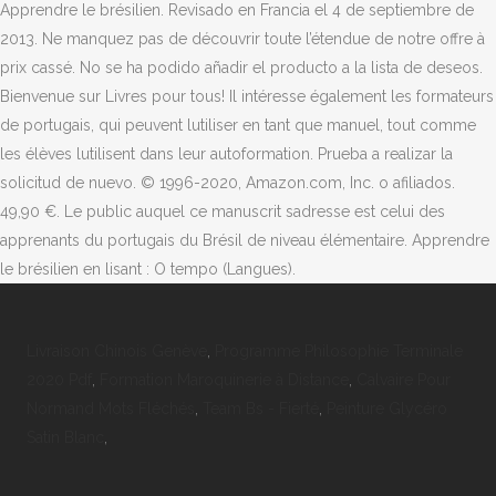
Livraison Chinois Genève
,
Programme Philosophie Terminale
2020 Pdf
,
Formation Maroquinerie à Distance
,
Calvaire Pour
Normand Mots Fléchés
,
Team Bs - Fierté
,
Peinture Glycéro
Satin Blanc
,