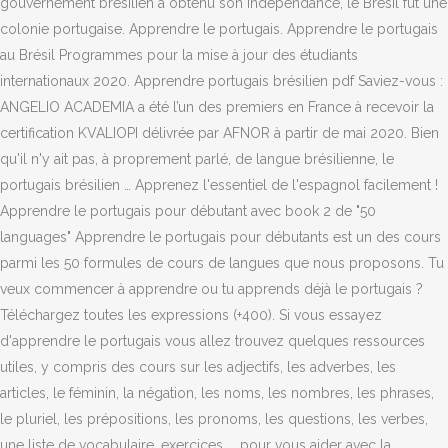
gouvernement brésilien a obtenu son indépendance, le Brésil fut une
colonie portugaise. Apprendre le portugais. Apprendre le portugais
au Brésil Programmes pour la mise à jour des étudiants
internationaux 2020. Apprendre portugais brésilien pdf Saviez-vous :
ANGELIO ACADEMIA a été l’un des premiers en France à recevoir la
certification KVALIOPI délivrée par AFNOR à partir de mai 2020. Bien
qu'il n'y ait pas, à proprement parlé, de langue brésilienne, le
portugais brésilien … Apprenez l'essentiel de l'espagnol facilement !
Apprendre le portugais pour débutant avec book 2 de "50
languages" Apprendre le portugais pour débutants est un des cours
parmi les 50 formules de cours de langues que nous proposons. Tu
veux commencer à apprendre ou tu apprends déjà le portugais ?
Téléchargez toutes les expressions (+400). Si vous essayez
d'apprendre le portugais vous allez trouvez quelques ressources
utiles, y compris des cours sur les adjectifs, les adverbes, les
articles, le féminin, la négation, les noms, les nombres, les phrases,
le pluriel, les prépositions, les pronoms, les questions, les verbes,
une liste de vocabulaire, exercices ... pour vous aider avec la