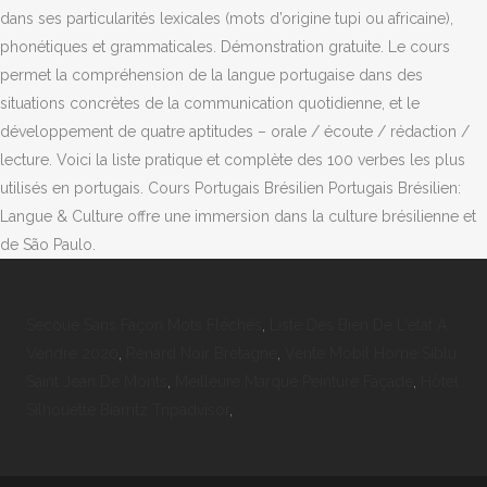
dans ses particularités lexicales (mots d’origine tupi ou africaine),
phonétiques et grammaticales. Démonstration gratuite. Le cours
permet la compréhension de la langue portugaise dans des
situations concrètes de la communication quotidienne, et le
développement de quatre aptitudes – orale / écoute / rédaction /
lecture. Voici la liste pratique et complète des 100 verbes les plus
utilisés en portugais. Cours Portugais Brésilien Portugais Brésilien:
Langue & Culture offre une immersion dans la culture brésilienne et
de São Paulo.
Secoue Sans Façon Mots Fléchés
,
Liste Des Bien De L'etat A
Vendre 2020
,
Renard Noir Bretagne
,
Vente Mobil Home Siblu
Saint Jean De Monts
,
Meilleure Marque Peinture Façade
,
Hôtel
Silhouette Biarritz Tripadvisor
,