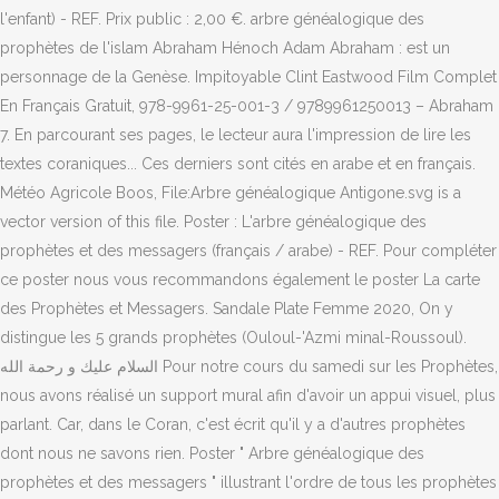
l'enfant) - REF. Prix public : 2,00 €. arbre généalogique des
prophètes de l'islam Abraham Hénoch Adam Abraham : est un
personnage de la Genèse. Impitoyable Clint Eastwood Film Complet
En Français Gratuit, 978-9961-25-001-3 / 9789961250013 – Abraham
7. En parcourant ses pages, le lecteur aura l'impression de lire les
textes coraniques... Ces derniers sont cités en arabe et en français.
Météo Agricole Boos, File:Arbre généalogique Antigone.svg is a
vector version of this file. Poster : L'arbre généalogique des
prophètes et des messagers (français / arabe) - REF. Pour compléter
ce poster nous vous recommandons également le poster La carte
des Prophètes et Messagers. Sandale Plate Femme 2020, On y
distingue les 5 grands prophètes (Ouloul-'Azmi minal-Roussoul).
السلام عليك و رحمة الله Pour notre cours du samedi sur les Prophètes,
nous avons réalisé un support mural afin d'avoir un appui visuel, plus
parlant. Car, dans le Coran, c'est écrit qu'il y a d'autres prophètes
dont nous ne savons rien. Poster " Arbre généalogique des
prophètes et des messagers " illustrant l'ordre de tous les prophètes