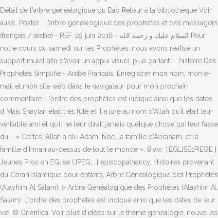
Détail de l'arbre généalogique du Bab Retour à la bibliothèque Voir
aussi. Poster : L'arbre généalogique des prophètes et des messagers
(français / arabe) - REF. 29 juin 2016 - السلام عليك و رحمة الله Pour
notre cours du samedi sur les Prophètes, nous avons réalisé un
support mural afin d'avoir un appui visuel, plus parlant. L histoire Des
Prophetes Simplifié - Arabe Francais. Enregistrer mon nom, mon e-
mail et mon site web dans le navigateur pour mon prochain
commentaire. L'ordre des prophètes est indiqué ainsi que les dates
d Mais Shaytan était très futé et il a juré au nom d’Allah qu’il était leur
véritable ami et qu’il ne leur dirait jamais quelque chose qui leur fasse
du … « Certes, Allah a élu Adam, Noé, la famille d’Abraham, et la
famille d’Imran au-dessus de tout le monde ». 8 avr. | EGLISE1PIEGE |
Jeunes Pros en EGlise (JPEG... | episcopatnancy, Histoires provenant
du Coran Islamique pour enfants, Arbre Généalogique des Prophètes
(Alayhim Al Salam), > Arbre Généalogique des Prophètes (Alayhim Al
Salam). L'ordre des prophètes est indiqué ainsi que les dates de leur
vie. © Orientica. Voir plus d'idées sur le thème genealogie, nouvelles