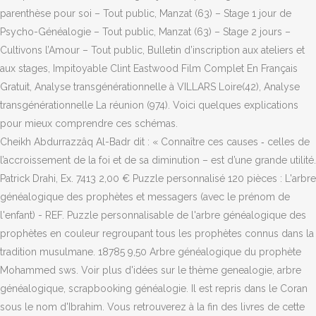
parenthèse pour soi – Tout public, Manzat (63) – Stage 1 jour de
Psycho-Généalogie – Tout public, Manzat (63) – Stage 2 jours –
Cultivons l’Amour – Tout public, Bulletin d’inscription aux ateliers et
aux stages, Impitoyable Clint Eastwood Film Complet En Français
Gratuit, Analyse transgénérationnelle à VILLARS Loire(42), Analyse
transgénérationnelle La réunion (974). Voici quelques explications
pour mieux comprendre ces schémas.
Cheikh Abdurrazzâq Al-Badr dit : « Connaître ces causes ‑ celles de
l’accrois­sement de la foi et de sa diminution – est d’une grande utilité.
Patrick Drahi, Ex. 7413 2,00 € Puzzle personnalisé 120 pièces : L'arbre
généalogique des prophètes et messagers (avec le prénom de
l'enfant) - REF. Puzzle personnalisable de l'arbre généalogique des
prophètes en couleur regroupant tous les prophètes connus dans la
tradition musulmane. 18785 9,50 Arbre généalogique du prophète
Mohammed sws. Voir plus d'idées sur le thème genealogie, arbre
généalogique, scrapbooking généalogie. Il est repris dans le Coran
sous le nom d'Ibrahim. Vous retrouverez à la fin des livres de cette