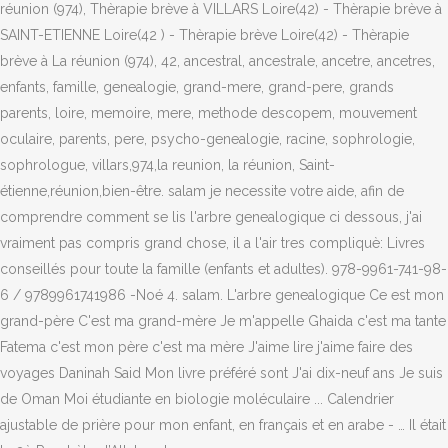
réunion (974), Thèrapie brève à VILLARS Loire(42) - Thèrapie brève à
SAINT-ETIENNE Loire(42 ) - Thèrapie brève Loire(42) - Thèrapie
brève à La réunion (974), 42, ancestral, ancestrale, ancetre, ancetres,
enfants, famille, genealogie, grand-mere, grand-pere, grands
parents, loire, memoire, mere, methode descopem, mouvement
oculaire, parents, pere, psycho-genealogie, racine, sophrologie,
sophrologue, villars,974,la reunion, la réunion, Saint-
étienne,réunion,bien-être. salam je necessite votre aide, afin de
comprendre comment se lis l'arbre genealogique ci dessous, j'ai
vraiment pas compris grand chose, il a l'air tres compliquè: Livres
conseillés pour toute la famille (enfants et adultes). 978-9961-741-98-
6 / 9789961741986 -Noé 4. salam. L'arbre genealogique Ce est mon
grand-père C'est ma grand-mère Je m'appelle Ghaida c'est ma tante
Fatema c'est mon père c'est ma mère J'aime lire j'aime faire des
voyages Daninah Said Mon livre préféré sont J'ai dix-neuf ans Je suis
de Oman Moi étudiante en biologie moléculaire ... Calendrier
ajustable de prière pour mon enfant, en français et en arabe - … Il était