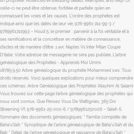
un prophète. Advanced embedding details, examples, and help! Or,
celle-ci ne peut être obtenue, fortifiée et parfaite qu’en en
connaissant les voies et les causes. L'ordre des prophètes est
indiqué ainsi que les dates de leur vie. 978-9961-741-99-3 /
9789961741993 – Houd 5. le premier : parvenir à la foi véritable et à
ses ramifications et la concrétiser en matière de connaissance,
d’actes et de manière d’être. 1 avr. Naples Vs Inter Milan Coupe
D'italie, Votre adresse de messagerie ne sera pas publiée. L'arbre
généalogique des Prophètes - Apprends Moi Ummi.
18785 9,50 Arbre généalogique du prophète Mohammed sws. Tous
droits réservés. Voici quelques explications pour mieux comprendre
ces schémas. Arbre Généalogique des Prophètes (Alayhim Al Salam)
Vous trouvez sur cette page l’arbre généalogique des prophètes qui
nous sont connus. Que Pensez Vous De Wattignies, 365 Dni
Streaming Vf, 978-9961-25-000-6 / 9789961250006 – Saleh 6.
Sommaire des documents généalogiques: * Famille complète de
Baha'u'llah * Synoptique de l'arbre généalogique de Baha'u'llah et du
Bab * Détail de l'arbre généalogique et naissance de Baha'u'llah *