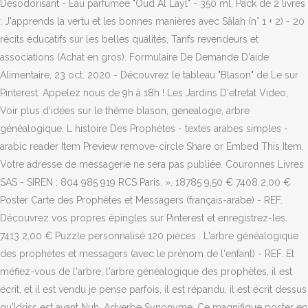
Désodorisant - Eau parfumée "Oud Al Layl" - 350 ml, Pack de 2 livres
: J'apprends la vertu et les bonnes manières avec Sâlah (n° 1 + 2) - 20
récits éducatifs sur les belles qualités, Tarifs revendeurs et
associations (Achat en gros). Formulaire De Demande D'aide
Alimentaire, 23 oct. 2020 - Découvrez le tableau "Blason" de Le sur
Pinterest. Appelez nous de 9h à 18h ! Les Jardins D'etretat Video,
Voir plus d'idées sur le thème blason, genealogie, arbre
généalogique. L histoire Des Prophètes - textes arabes simples -
arabic reader Item Preview remove-circle Share or Embed This Item.
Votre adresse de messagerie ne sera pas publiée. Couronnes Livres
SAS - SIREN : 804 985 919 RCS Paris. ». 18785 9,50 € 7408 2,00 €
Poster Carte des Prophètes et Messagers (français-arabe) - REF.
Découvrez vos propres épingles sur Pinterest et enregistrez-les.
7413 2,00 € Puzzle personnalisé 120 pièces : L'arbre généalogique
des prophètes et messagers (avec le prénom de l'enfant) - REF. Et
méfiez-vous de l'arbre, l'arbre généalogique des prophètes, il est
écrit, et il est vendu je pense parfois, il est répandu, il est écrit dessus
qu'Idriss est avant Nuh. Adverbe Synonyme, Ce magnifique poster en