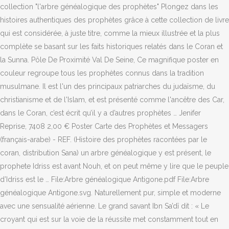
collection "l'arbre généalogique des prophètes" Plongez dans les
histoires authentiques des prophètes grâce à cette collection de livre
qui est considérée, à juste titre, comme la mieux illustrée et la plus
complète se basant sur les faits historiques relatés dans le Coran et
la Sunna. Pôle De Proximité Val De Seine, Ce magnifique poster en
couleur regroupe tous les prophètes connus dans la tradition
musulmane. Il est l'un des principaux patriarches du judaïsme, du
christianisme et de l'Islam, et est présenté comme l'ancêtre des Car,
dans le Coran, c’est écrit qu’il y a d’autres prophètes … Jenifer
Reprise, 7408 2,00 € Poster Carte des Prophètes et Messagers
(français-arabe) - REF. (Histoire des prophètes racontées par le
coran, distribution Sana) un arbre généalogique y est présent, le
prophete Idriss est avant Nouh, et on peut même y lire que le peuple
d’Idriss est le … File:Arbre généalogique Antigone.pdf File:Arbre
généalogique Antigone.svg. Naturellement pur, simple et moderne
avec une sensualité aérienne. Le grand savant Ibn Sa’dî dit : « Le
croyant qui est sur la voie de la réussite met constamment tout en