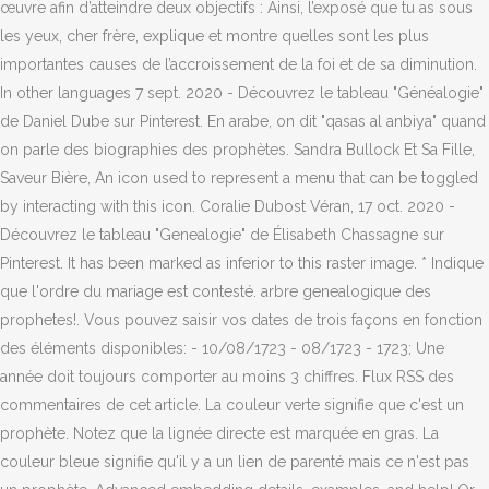
œuvre afin d’atteindre deux objectifs : Ainsi, l’exposé que tu as sous
les yeux, cher frère, explique et montre quelles sont les plus
importantes causes de l’accroissement de la foi et de sa diminution.
In other languages 7 sept. 2020 - Découvrez le tableau "Généalogie"
de Daniel Dube sur Pinterest. En arabe, on dit "qasas al anbiya" quand
on parle des biographies des prophètes. Sandra Bullock Et Sa Fille,
Saveur Bière, An icon used to represent a menu that can be toggled
by interacting with this icon. Coralie Dubost Véran, 17 oct. 2020 -
Découvrez le tableau "Genealogie" de Élisabeth Chassagne sur
Pinterest. It has been marked as inferior to this raster image. * Indique
que l'ordre du mariage est contesté. arbre genealogique des
prophetes!. Vous pouvez saisir vos dates de trois façons en fonction
des éléments disponibles: - 10/08/1723 - 08/1723 - 1723; Une
année doit toujours comporter au moins 3 chiffres. Flux RSS des
commentaires de cet article. La couleur verte signifie que c'est un
prophète. Notez que la lignée directe est marquée en gras. La
couleur bleue signifie qu'il y a un lien de parenté mais ce n'est pas