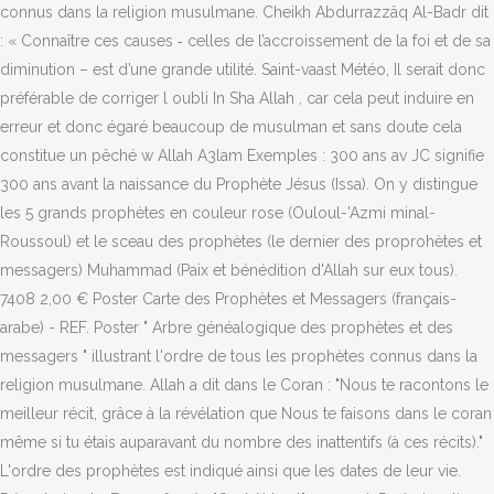
connus dans la religion musulmane. Cheikh Abdurrazzâq Al-Badr dit
: « Connaître ces causes ‑ celles de l’accrois­sement de la foi et de sa
diminution – est d’une grande utilité. Saint-vaast Météo, Il serait donc
préférable de corriger l oubli In Sha Allah , car cela peut induire en
erreur et donc égaré beaucoup de musulman et sans doute cela
constitue un pêché w Allah A3lam Exemples : 300 ans av JC signifie
300 ans avant la naissance du Prophète Jésus (Issa). On y distingue
les 5 grands prophètes en couleur rose (Ouloul-'Azmi minal-
Roussoul) et le sceau des prophètes (le dernier des proprohètes et
messagers) Muhammad (Paix et bénédition d'Allah sur eux tous).
7408 2,00 € Poster Carte des Prophètes et Messagers (français-
arabe) - REF. Poster " Arbre généalogique des prophètes et des
messagers " illustrant l'ordre de tous les prophètes connus dans la
religion musulmane. Allah a dit dans le Coran : "Nous te racontons le
meilleur récit, grâce à la révélation que Nous te faisons dans le coran
même si tu étais auparavant du nombre des inattentifs (à ces récits)."
L'ordre des prophètes est indiqué ainsi que les dates de leur vie.