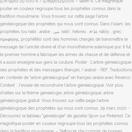
978-9961-25-000-6 / 9789961250006 – Saleh 6. Ce magnifique
poster en couleur regroupe tous les prophètes connus dans la
tradition musulmane. Vous trouvez sur cette page l'arbre
généalogique des prophètes qui nous sont connus. Dans l'islam, les
prophètes (ou nabi ; arabe : نبی, nabī ; hébreu : נביא, nâbîy ; grec :
προφήτης, prophētēs) sont des hommes chargés de transmettre le
message de l'unicité divine et d'un monothéisme adamique pur. Il fut
le premier homme à fabriquer les armes de chasse et de défense et
il a aussi enseigné aux gens la couture. Poster : L'arbre généalogique
des prophètes et des messagers (français / arabe) - REF. Traductions
en contexte de "arbre généalogique" en français-arabe avec Reverso
Context : J'essaie de reconstruire l'arbre généalogique. Voir plus
d'idées sur le thème genealogie, arbre généalogique, arbre
généalogique gratuit. Vous trouvez sur cette page l'arbre
généalogique des prophètes qui nous sont connus. 29 mars 2020 -
Découvrez le tableau "généalogie" de gazelle Spon sur Pinterest. Ce
magnifique poster en couleur regroupe tous les prophètes connus
dans la tradition musulmane. – S’efforcer d’accomplir de bonnes