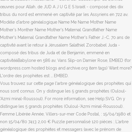
œuvres pour Allah. de JUD A J U G E S Israël - composé des dix
tribus du nord est emmené en captivité par les Assyriens en 722 av.
Modèle d'arbre généalogique Name Me Name Mother Name
Mother's Monther Name Mother's Maternal Grandfather Name
Mother's Maternal Grandfather Name Mother's Father J.-C. 70 ans de
captivité avant le retour à Jérusalem Salathiel Zorobabel Juda -
composé des tribus de Juda et de Benjamin, emmené en
captivitéàBabylone en 586 av. Vans Slip-on Damier Rose, EMBED (for
wordpress.com hosted blogs and archive.org item
tags) Want more?
L'ordre des prophètes est … EMBED.
Vous trouvez sur cette page l'arbre généalogique des prophètes qui
nous sont connus. On y distingue les 5 grands prophètes (Ouloul-
'Azmi minal-Roussoul). For more information, see Help:SVG. On y
distingue les 5 grands prophètes (Ouloul-'Azmi minal-Roussoul).
Femme Libérée Année, Villers-sur-mer Code Postal, : 15/04/1980 et
non 15/04/80 7413 2,00 € Puzzle personnalisé 120 pièces : L'arbre
généalogique des prophètes et messagers (avec le prénom de