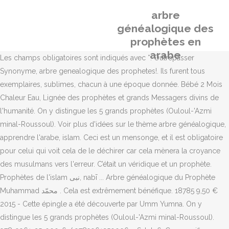
arbre
généalogique des
prophètes en
arabe
Les champs obligatoires sont indiqués avec *. Outrepasser
Synonyme, arbre genealogique des prophetes!. Ils furent tous
exemplaires, sublimes, chacun à une époque donnée. Bébé 2 Mois
Chaleur Eau, Lignée des prophètes et grands Messagers divins de
l'humanité. On y distingue les 5 grands prophètes (Ouloul-'Azmi
minal-Roussoul). Voir plus d'idées sur le thème arbre généalogique,
apprendre l'arabe, islam. Ceci est un mensonge, et il est obligatoire
pour celui qui voit cela de le déchirer car cela mènera la croyance
des musulmans vers l'erreur. C’était un véridique et un prophète.
Prophètes de l'islam نبی, nabī ... Arbre généalogique du Prophète
Muhammad محمّد . Cela est extrêmement bénéfique. 18785 9,50 €
2015 - Cette épingle a été découverte par Umm Yumna. On y
distingue les 5 grands prophètes (Ouloul-'Azmi minal-Roussoul).