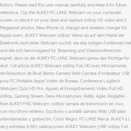
factors. Please read this user manual carefully and keep it for future
reference. Clip the AUKEY PC-LM1E Webcam on your computer
screen or stand it on your desk and capture 1080p HD video and 2
Megapixel photos. New iPhone 12 charger and wireless charger for
Apple users. AUKEY Webcam 1080p: Wenn du auf dem Markt der
Elektronik nach einer Webcam suchst, die alle nötigen Funktionen hat
und die sich hervorragend für Streaming und Videokonferenzen
eignet, dann ist die AUKEY PC-LM1E Webcam genau das Richtige für
dich. Cet article AUKEY Webcam 1080p Full HD avec Microphones
de Réduction de Bruit Stéréo Caméra Web Caméra d'ordinateur USB
pour PC Portable Appel Vidéo de Bureau, Conférence Logitech
Webcam C920 HD Pro, Appels et Enregistrements Vidéo Full HD
1080p, Gaming Stream, Deux Microphones, Petite, Agile, Réglable -
Noir AUKEY FHD Webcam, 1080p cámara de transmisión en Vivo
con micrófono estéreo, Escritorio o portátil cámara Web USB para
videollamadas y grabación, Color Negro, PC-LM1E Marca: AUKEY 4.1
de 5 estrellas 6,687 calificaciones AUKEY Webcam 5 MP 1080p Full