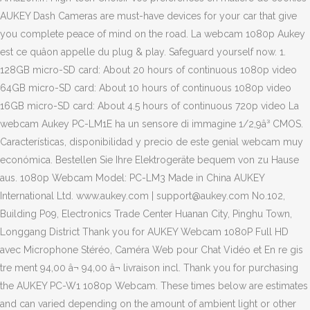
AUKEY Dash Cameras are must-have devices for your car that give
you complete peace of mind on the road. La webcam 1080p Aukey
est ce quâon appelle du plug & play. Safeguard yourself now. 1.
128GB micro-SD card: About 20 hours of continuous 1080p video
64GB micro-SD card: About 10 hours of continuous 1080p video
16GB micro-SD card: About 4.5 hours of continuous 720p video La
webcam Aukey PC-LM1E ha un sensore di immagine 1/2,9â³ CMOS.
Características, disponibilidad y precio de este genial webcam muy
económica. Bestellen Sie Ihre Elektrogeräte bequem von zu Hause
aus. 1080p Webcam Model: PC-LM3 Made in China AUKEY
International Ltd. www.aukey.com | support@aukey.com No.102,
Building P09, Electronics Trade Center Huanan City, Pinghu Town,
Longgang District Thank you for AUKEY Webcam 1080P Full HD
avec Microphone Stéréo, Caméra Web pour Chat Vidéo et En re gis
tre ment 94,00 â¬ 94,00 â¬ livraison incl. Thank you for purchasing
the AUKEY PC-W1 1080p Webcam. These times below are estimates
and can varied depending on the amount of ambient light or other