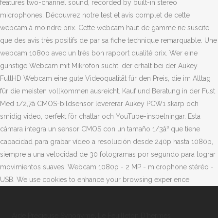
features two-channel sound, recorded by built-in stereo
microphones. Découvrez notre test et avis complet de cette
webcam à moindre prix. Cette webcam haut de gamme ne suscite
que des avis très positifs de par sa fiche technique remarquable. Une
webcam 1080p avec un très bon rapport qualité prix. Wer eine
günstige Webcam mit Mikrofon sucht, der erhält bei der Aukey
FullHD Webcam eine gute Videoqualität für den Preis, die im Alltag
für die meisten vollkommen ausreicht. Kauf und Beratung in der Fust
Med 1/2,7â CMOS-bildsensor levererar Aukey PCW1 skarp och
smidig video, perfekt för chattar och YouTube-inspelningar. Esta
cámara integra un sensor CMOS con un tamaño 1/3â³ que tiene
capacidad para grabar vídeo a resolución desde 240p hasta 1080p,
siempre a una velocidad de 30 fotogramas por segundo para lograr
movimientos suaves. Webcam 1080p - 2 MP - microphone stéréo -
USB. We use cookies to enhance your browsing experience.
Aide Précieuse Synonyme
,
Le Feuilleton D'hermès