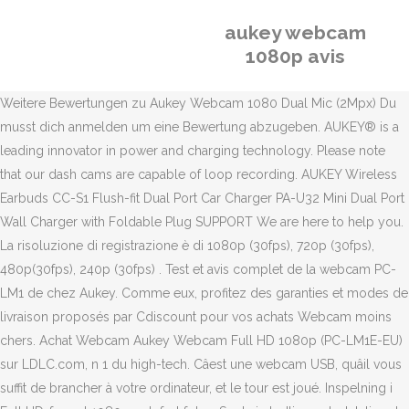
aukey webcam
1080p avis
Weitere Bewertungen zu Aukey Webcam 1080 Dual Mic (2Mpx) Du
musst dich anmelden um eine Bewertung abzugeben. AUKEY® is a
leading innovator in power and charging technology. Please note
that our dash cams are capable of loop recording. AUKEY Wireless
Earbuds CC-S1 Flush-fit Dual Port Car Charger PA-U32 Mini Dual Port
Wall Charger with Foldable Plug SUPPORT We are here to help you.
La risoluzione di registrazione è di 1080p (30fps), 720p (30fps),
480p(30fps), 240p (30fps) . Test et avis complet de la webcam PC-
LM1 de chez Aukey. Comme eux, profitez des garanties et modes de
livraison proposés par Cdiscount pour vos achats Webcam moins
chers. Achat Webcam Aukey Webcam Full HD 1080p (PC-LM1E-EU)
sur LDLC.com, n 1 du high-tech. Câest une webcam USB, quâil vous
suffit de brancher à votre ordinateur, et le tour est joué. Inspelning i