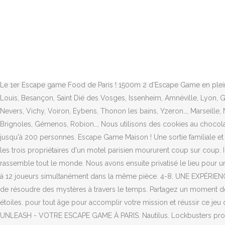
Je recommande chaudement. Les mises en scène des salles sont soignées et recherchées. Pourquoi Rashomon Escape ? Le concept : Avant d’embarquer pour les Antilles, léger briefing dans … GROUPES DE 2 à 250 PERSONNES. L'EXPÉDITION ARONNAX. Pour les particuliers, découvrez notre Escape Game familial à imprimer Magic Show . grandeur nature ! Happy Hour Escape Game : l’Escape Game le plus ludique de Paris ! Que faire. L’ Escape Game Paris est un concept en plein développement qui permet à des joueurs de tous âges de tester leur sens de l’observation, leur logique et leurs capacités à communiquer ensemble dans la réalisation d’un objectif commun. L’escape game nécessite communication et cohésion. Les salles peuvent accueillir 3 à 6 personnes en général vous devrez donc vous répartir en : 3 groupes de 4 personnes ou 2 groupes de 6 personnes (valalbe seulement chez certains établissements). Une excellente diversité des "suppports" (papier, audio,...mais je ne dévoilerai pas tout ;-) pour les énigmes apporte du rythme et de la variété dans les recherches. Prizoners est décidément une grande enseigne. UNE IMMERSION ÉPOUSTOUFLANTE L'aide apportée est bien dosée. 60 minutes Le 1er Escape game Food de Paris ! 1500m 2 d'Escape Game en plein coeur de Paris répartis sur deux locaux !. Strasbourg, Colmar, Metz, Nancy, Reims, Belfort, Mulhouse, Sélestat, Troyes, Haguenau, Saint-Louis, Besançon, Saint Dié des Vosges, Issenheim, Amnéville, Lyon, Grenoble, Annecy, Clermont-Ferrand, Chambéry, Villefranche sur Saône, Saint Etienne, Valence, Annemasse, Bourges, Bourg en Bresse, Nevers, Vichy, Voiron, Eybens, Thonon les bains, Yzeron…, Marseille, Nice, Aix-en-Provence, Toulon, Cannes, Avignon, Fréjus, Saint-Raphaël, Aubagne, Saint-Laurent-du-Var, Salon de Provence, Le Cannet, Istres, Brignoles, Gémenos, Robion…, Nous utilisons des cookies au chocolat pour vous garantir la meilleure expérience sur notre site. La Cabane. Pour les entreprises, nous proposons des teambuildings digitaux jusqu'à 200 personnes. Escape Game Maison ! Une sortie familiale et chaleureuse! 6 + 3-5. Victory escape Game est un concept unique de jeux... (déconseillé aux - 12 ans) En 1950, peu après son ouverture, les trois propriétaires d'un motel parisien moururent coup sur coup. Il fallait enchaîner une série d'énigme à une vitesse folle, rester organisées et communiquer, s'écouter, ne pas crier. Une activité ludique qui rassemble tout le monde. Nous avons ensuite privatisé le lieu pour un coktail dinatoire et ainsi prolongé cette soirée. Mais certains établissements ont pu ajuster leurs rooms pour y accueillir des équipes de 7 à 12 joueurs simultanément dans la même pièce. 4-8. UNE EXPÉRIENCE NARRATIVE HORS DU TEMPS . Prizoners, l'agence de voyages Spatio-Temporels spécialisée dans les failles quantiques, a pour mission de résoudre des mystères à travers le temps. Partagez un moment de fun et de fous rires avec la future mariée dans un jeu où vous pourrez toutes participer en même temps. DES JEUX TOUT PUBLIC 5 sur 5 étoiles. pour tout âge pour accomplir votre mission et réussir ce jeu d'évasion Votre événement escape game à Paris. Le lieu recèle de surprises et contre-pieds. Escape Game grand groupe de personnes. UNLEASH - VOTRE ESCAPE GAME À PARIS. Nautilus. Lockbusters propose un jeu d'évasion qui ne fait pas peur en équipe de 3 à 12 joueurs : Le vol de la sauce secrè