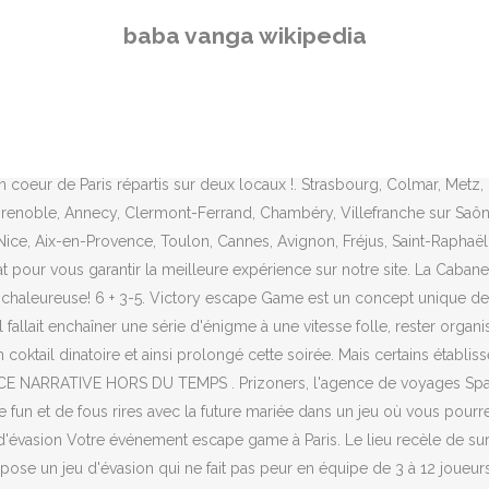
te. Avec des amis amateurs d'escape game, nous y revenons pour tous les tester! Pour avoir fait elyseum et plus récemment protocole Hawaii, nous n'avons pas été déçus ! Basé au 1 rue de Dijon, dans le 12ème arrondissement de Paris. 1ère Plateforme d'information et de réservation d'escape room, escape game, escape VR et jeux immersifs. Nous avons choisi l'enquête "Le Cabaret des deux mondes"...et à 6 c'était un challenge. Nous avons la solution pour vous. Nous étions 18. 14 + 4-6. Par équipe allant de 2 à 5 personnes, vous aurez 1 heure pour tenter de sortir de la pièce ! Les décors sont beaux, les lieux très vastes. Au-delà de son patrimoine culturel, Paris est aussi la ville de France qui compte le plus de salles d’escape game.C’est en décembre 2013 que la première room a fait son apparition avec HintHunt. Un accueil aux petits oignons, des jeux rodés et une expérience de jeu super! Vous avez toujours voulu faire un Escape Game pour plus de 6 joueurs, 7 joueurs, 8 joueurs, 9 joueurs, 10 joueurs, 20 joueurs, 30 joueurs et plus ! Il FAUT SAUVER L'AGENT N . On ne peut que saluer l'ingéniosité des concepteurs quant aux manipulations, fouilles, originalité des énigmes à résoudre. Kairos Escape Game Paris. Les Missions. 6 SCÉNARIOS À PARIS 550 partenaires en France, Suisse, Belgique. Découvrir Kairos Escape Game. Escape game. Les 4 acteurs, le lieu, la décoration, vous plongent tout de suite dans l'aventure. très convivial ! Cet escape game bien ficelé, loin d'être évident, captivant, nous a beaucoup plu. Mission 3. Les Pirates des Antilles, 1727. Les salles peuvent accueillir 3 à 6 personnes en général vous devrez donc vous répartir en : 3 groupes de 4 personnes ou 2 groupes de 6 personnes (valalbe seulement chez certains établissements). Plus besoin de réserver des salles différentes : tout le monde pourra profiter de ce moment unique avec la reine du jour. Escape Game Géant est la solution pour un enterrement de vie de jeune fille insolite ! à paris depuis 2014. Le Cannibale de Paris - You Have Sixty Minutes. Des missions scénarisées pour tous les goûts. Nous avons passé un super moment tous ensemble. En savoir plus, PARIS, La défense, Carré Sénart, Marne la Vallée, Clamart, Boulogne-Billancourt, Maurepas, Montrouge, Clichy, Versailles, Rambouillet, Brie-Comte-Robert, Coulommiers, Argenteuil…, Lille, Amiens, Calais, Le Touquet, Beauvais, Saint-Omer, Valenciennes, Compiègne, Hénin Beaumont…, Rouen, Caen, Evreux, Le Havre, Deauville-Trouville, Val de Reuil, Cherbourg…, Rennes, Brest, Vannes, Saint-Malo, Saint-Brieuc, Lannion, Quimper, Dinard…, PAYS DE LA LOIRE / CENTRE - VAL DE LOIRE ≡. Famille . Venez vivre une aventure extraordinaire et explorez les univers fascinants d’écrivains célèbres ! Découvrez sans plus sans attendre cette incroyable expérience dans l'univers de l'Alchimie ! Réserver maintenant. Réservez jusqu’à 10 escape games afin de faire jouer simultanément jusqu’à 60 personnes : la solution idéale pour les groupes nombreux ! Si vous aimez les escape du type "une énigme-un code-une clé", vous allez être déçus. Prenez soin de vous ! Patience chers Joueurs! Beaucoup de surprises, les énigmes sont variées. Mission 1. Plus... COVID : réouverture en 2021. Si vous continuez à utiliser ce dernier, nous considérerons que vous acceptez l'utilisation et le suivi de certaines vos activités de navigation, Fun Shine Esc
baba vanga wikipedia