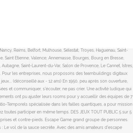
ape | La Roche sur Yon (La Ferrière), La Course Contre la Montre | La Roche sur Yon, Instinct Escape Game | Montpellier (Juvignac), Terreur au Bignon (Nantescape) | Le Bignon, Tourbillon Escape | Toulouse (Ayguesvives), La Grande évasion | Chambéry (Saint-Jeoire-Prieuré), Virtual Adventure | Lieusaint (Carré Sénart) 77, Closed Escape Game | Villefranche-sur-Saône, Studio Escape | Clermont-Ferrand (Aubière), Escape Yourself | Rennes (Cesson-Sevigne), Emeraude Escape Game | Saint-Malo (Dinard), Le Hangar à énigmes | Deauville – Trouville, Locked UP | Marne la vallée (Chanteloup En Brie) 77, Parc Tellure | Sainte-Marie-aux-Mines (Tellure), Enigmatic Brétigny | Brétigny-sur-Orge 91, Evasion Live Escape Game | Coulommiers 77, TIME OUT Valentine | Marseille (La Valentine), Acheter cadenas, objets & accessoires pour escape room. entreprises, particuliers, C'est le mix parfait entre escape game et bar immersif ! Il est important de bien se répartir les tâches tout en ne se dispersant pas : esprit de groupe et commination sont primordiaux pour mener l'enquête. Les indices sont distillés à bon escient, ce qui participe aussi au bon rythme du jeu.. Bref, un format original, une réalisation "non-standard" et un scénario qui tien vraiment bien la route. dès 19 euros ! Mission 2. Venez tester un jeu d'évasion grandeur nature en équipe de 3 à 5 personnes.. Dans des décors de cinéma saisissants, réalisés par des professionnels de parcs d'attraction et des magiciens, vous aurez une heure pour résoudre des énigmes, découvrir des passages secrets et réaliser votre mission. Mission 4. Les meilleurs escape games de Paris. Prizoners, l'agence de voyages Spatio-Temporels spécialisée dans les failles quantiques, a pour mission de résoudre des mystères à travers le temps. Escape Planner est le site de référence pour organiser votre prochaine sortie Escape Game sans vous tromper, à Paris, en Île de France ou dans la plupart des grandes villes. Voici une escape room qui sait se différencier : rendez-vous...dans la rue et à vous de la trouver ! Vous êtes un groupe de 12 personnes et cherchez un escape game capable de vous recevoir ? Pour cela, alliez observation et réflexion pour surmonter les épreuves qui se succèdent. Les décors sont supers et les énigmes de haut niveau . Les missions. L'escape game dont on ne veut plus s'échapper . Ils n’ont que 90 minutes pour résoudre toutes les énigmes qui les mèneront à la victoire et leur éviter une mort certaine. Experience genialissime. pour vos voyages On va être clair, You Have … Un escape game est une aventure grandeur nature dont vous êtes le héros ! La société propose des jeux d’énigmes insolites, créatifs , familial, d’horreur et halloween pour la famille et les enfants, les groupes d’amis, les couples, les associations, les comités d’entreprise (CE) , team building, incentive, séminaire d’entreprise. Phobia Escape Game est un Escape Game situé au centre de Paris dans le 13ème arrondissement. Escape Hunt Paris Une immersion forte où chaque minute compte. Une aventure où rapidité et logique vous aideront à surmonter des défis et résoudre des énigmes. 15 + Défiez le temps. Soit dans une même salle soit dans 2 salles strictement identiques et