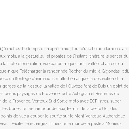
culaires de Provence. Des thématiques de randonnées singulières à découvrir ici. Une balade facile et amusante à faire en famille . Découvrir la balade à moto Adventum 6/7 - Trajet Adventum du vendredi 20 Septembre après-midi. Dénivelé : 65 mètres, Télécharger la fiche rando Aubignan le plateau de Gargamiane, pdf, 11mo. Already tagged. Situé dans l'Espace Naturel Sensible (ENS) des Collines du Paty, ce sentier de découverte témoigne d’un passé où vivre exigeait une endurance disparue avec nos modes de vies actuels. ... Des pinèdes au Mont Ventoux. Partez sur les traces du célèbres entomologiste Jean-Henri Fabre. A voir : Chapelle Notre Dame d'Aubune, le canal de Carpentras, le rocher du diable, la chapelle Saint-Hilaire, vestiges de l'ancien Castellas, Durée : 2h15. We run camps here at base and take fully supported trips to place like the Mont Ventoux and the Auvergne. Saturday, July 4, 2020 at 9:30 AM – 6:00 PM UTC+02. clock. Des futurs spéléologues peut-être ? Sport for Others is een sportevenement van Woord en Daad in Frankrijk op de Mont Ventoux. cave coopérative de bedoin depuis 1924, 1000 hectares, 100 coopérateurs nous produisons de l'aoc ventoux et de l'igp méditerranée au pied du mont ventoux ! Petite ballade de 200km mont Ventoux Mehr von La moto, plus qu'une passion auf Facebook anzeigen La truffe, la fraise, la cerise et les autres... Où trouver nos Offices de Tourisme autour du Ventoux ? Umwelt / Zugang : RDV à la Cave Les Vignerons du Mont Ventoux, 620 route de Carpentras, 84410 Bédoin. Monster 797. Alors ensemble arpentez et amusez-vous lors de sorties ou randonnées thématiques. Les aiguiers, le mur de la peste, les bories, la pré fantasti, le faux menhir... le territoire du Ventoux est bien plus secret que vous ne le pensiez ! Intercommunal 5 case di vacanze attorno all'azienda agricola familiare al piede del Mont-Ventoux. To make a day of it, be sure to check out some the amazing little towns located in the foothills of the mountain. Campsites - Mont Ventoux - Vaison la Romaine . 2. Sport for Others, Gorinchem. Durée : 2 heures. De nombreuses marmites sont creusées dans la roche et recueillent l'eau de pluie pour le plus grand bonheur des animaux. Updated about 11 months ago. Informez-vous au +33 (0)4 28 31 77 11 ou auprès des Bureaux d’Information Touristique.Respectez les panneaux d’information d’accès aux massifs forestiers. Perché si è sparata al piede. Show Map. Munissez-vous de bonnes chaussures de marche, de l'eau et un sifflet (pendant la période de chasse). Grâce à Apolline et Arthur qui m'ont suivis en voiture pendant ma petite balade en vélo, voici quelques images de mon tour près du… Ascension du Mont Ventoux on Vimeo Join Cette balade propose une boucle dans la Drôme, au départ du village de Bourdeaux. 1. Il fait chaud, se rafraîchir autour du Ventoux ! Authentique Experience, Carpentras Picture: Balade autour du Mont Ventoux - Check out Tripadvisor members' 2,846 candid photos and videos. Il fait chaud, se rafraîchir autour du Ventoux ! Niveau. Le Parc... En 2021, ensemble, adoptons la WAVE ATTITUDE ! Découvrez le vigno