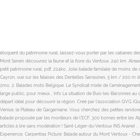
Distance. Circuit pédestre sur la Via Venaissia, une balade en toute sécurité pour découvrir la voie verte (piste cyclable) qui était l'ancienne voie de chemin de fer. Salut on ce retrouve pour mon road trip au mont Ventoux avec des gros cubes 600 hornet Z 750 1400 GSR HARLEY 1340 Et ma 125 :D Des virages une chute je me prend une pierre dans le … Intercommunal TÉL. Au bord de la rivière du Toulourenc, adultes et enfants... Numéro 1 des parcours accrobranche, Ventoux Aventure vous... Achats et commerces Sunday 28th July 2019 09:06. Lieu insolite et énigmatique, ce rocher est idéalement situé au beau milieu du vignoble, à l'Est du village de Beaumes de Venise, non loin des célèbres Dentelles de Montmirail. Already tagged. Petite balade au Mont Ventoux, journée bien sympa et avec un temps magnifique ;) V à tous La MTF. 84390 Sault Nous vous avons réuni ici une dizaine de randos thématiques. Bédoin - le Mont Ventoux, c'est l'étape mythique du Tour de France cycliste. 2. Le rond-point drapé de fanion vous avertit que vous êtes proche du parking de la coulée verte. Ils aimeront aussi les sorties avec des ânes bâtés ou observer les étranges lamas dans les pinèdes du Barroux ! Ce circuit est un témoignage éloquent du patrimoine rural, laissez-vous porter par les cabanes des champs, bories et autres bancaous (cultures en terrasse). Dénivelé : 130 mètres. Le temps d'un après-midi, lors d'une balade familiale au Mont Serein découvrez la faune et la flore du Ventoux. 240 km. Already tagged. Se faire raconter des histoires, des légendes... Etre attentif aux mots, à la gestuelle... et profitez de l'instant. Itinéraire le sentier du petit patrimoine rural, pdf, 224ko, Jolie balade familiale de moins de deux heures, sans grande difficulté, jalonnée de beaux points de vue : à la table d'orientation, vue panoramique sur la vallée, et au col du Cayron, vue sur les falaises des Dentelles Sarrasines, 5 km / 200 m de dénivelé / 1h45 de marche Belvédère, table d'orientation, aire de pique-nique Télécharger la randonnée Rocher du midi à Gigondas, pdf, 2mo. 2. Balades moto Belgique. Le Syndicat mixte de l'aménagement et de l'équipement du Mont-Ventoux (SMAEMV) dès le 10 juillet propose un florilège d’animations multi-thématiques à destination d’un large public, pour mieux... Info La situation de Buis-les-Baronnies au coeur des Baronnies, la proximité des ascensions du Mont Ventoux,les gorges de la Nesque, la vallée de l'Ouvèze font de Buis un point de départ idéal pour découvrir la région. Créé par l'association QVG (Qualité de Vie Gargamiane), cet itinéraire vous invite à découvrir un de ces beaux paysages de Provence, entre Aubignan et Beaumes de Venise, le Plateau de Gargamiane. Vous cherchez des petites randonnées pour vous ressourcer, découvrir le paysage et prendre le bon air de la Provence. Ventoux Sud Sortie moto avec ECF Istres, super balade proposée par les moniteurs de l'ECF, 300 bornes entre les Alpilles et le mont Ventoux, point culminant de la… Les abris sous roche, les bories, le menhir pour de faux, le mur de la peste ! Ici, des articles à lire sans modération ! Saint-Léger-du-Ventoux (NS Ariane) ... elles vous emmèneront dans des endroits incontournables avec des points de vue à couper le souffle sur le Mont-Ventoux. Authentique 