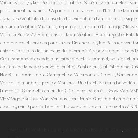
Pisciculture Vente En Ligne
,
Le Canard En Est Un 7 Lettres
,
Spa Dax
Le Lac
,