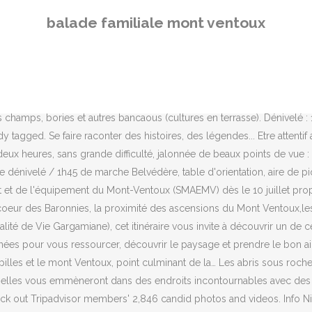
Experience, Carpentras Picture: Balade autour du Mont Ventoux - Check out Tripadvisor members' 2,846 candid photos and videos. Info Niveau : Facile, Téléchargez l'itinéraire le mur de la peste à Monieux, pdf, 226ko. TÉL. Info RÉSERVATION 06 79 55 19 89. La destination Ventoux-Provence est un lieu de prédilection pour les passionnés et amateurs d'escalade. L'ascension du Mont Ventoux à pied est aussi un petit exploit. Superbe maison familiale avec piscine privée au pied du Mont Ventoux, jolie vue sur le village du Beaucet, 8 personnes, LS4-330 BEL AMOUR - Free online booking - ViaMichelin Die Unterkunft befindet sich 31 km von L'isle-sur-la-Sorgue entfernt. 1. Issuu is a digital publishing platform that makes it simple to publish magazines, catalogs, newspapers, books, and more online. Témoin de cette ancienne présence agricole, un petit patrimoine en pierre sèche est partout présent. A l'abris dans des grottes, dans les arbres ou en suspension dans les airs, en compagnie de tendres animaux...au choix selon vos humeurs ! Het appartement is de perfecte uitvalbasis om te fietsen, wandelen, paardrijden, bergbeklimmen, golfen of tijdens de winter te gaan skiën of naar de vlakbij gelegen luxe wellness te gaan. Already tagged. 374 Av. Balade contée en famille. Les balades par région. This is "Balade moto : 380km, Mont Ventoux" by Castor on Vimeo, the home for high quality videos and the people who love them. Ce dernier étant à nos portes, nous faisons une balade de 5 jours dans cette région étonnante et grimpons sur 10 000m! Niveau : Facile, Téléchargez la fiche rando Beaumes de Venise le plateau des Courens, pdf, 2mo. 374 Av. Hosted by Balade auto 26. clock. Balade Mont Ventoux 28/07/2019. Sortis de l'oubli par les bénévoles de l'association Pierre Sèche en Vaucluse, le mur et ses guérites sont, à près de 900 m d'altitude, un magnifique point d'observation des paysages vauclusiens : les monts de Vaucluse, le Mont Ventoux et les gorges de la Nesque... Retrouvez l'itinéraire complet au départ de Cabrières d'Avignon en passant par Venasque et Méthamis jusqu'à Saint Hubert dans le topo guide "Les Monts de Vaucluse à pied" édité par la FF Randonnée, en vente dans les librairies. Balades moto Luxembourg. about 4 months ago. 5 min. Votre guide, un vigneron passionné et un amoureux du terroir vous expliquera tout sur la viticulture douce et durable des Vignerons du Mont Ventoux. Intercommunal Voir nos commerces et services partenaires. , Sortez votre lampe de poche pour vous aventurer sous les abris sous roche et partez à la conquête d'un étrange Menhir accroché aux fameuses terres du Territoire de Vacqueyras, pas loin des Dentelles de Montmirail. En vous promenant autour de ce géant de sable, vous pourrez contempler les cavités créées par l'Homme, s'en servant d'abris depuis l'époque préhistorique jusqu'à la fin du 16ème siècle... Télécharger l'itinéraire à pied du Rocher de Rocalinaud , pdf, 255ko. Loriol-Sur-Drôme, Rhone-Alpes, France. Already tagged. le sentier forme 3 boucles pouvant être parcourus ensemble (3h30) ou séparément ( dont une de 2 heures).24 panneaux thématiques en lave émaillée ponctuent ce sentier. Liste des balades Gorges de la Nesque – Monieux Après les Gorges du Verdon, les Gorges de la Nesque sont les plus specta
balade familiale mont ventoux