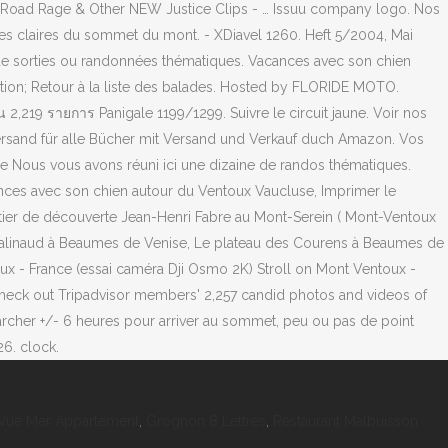
l Vue Mer Appartement
,
Grognon 8 Lettres
,
Restaurant Malbuisson