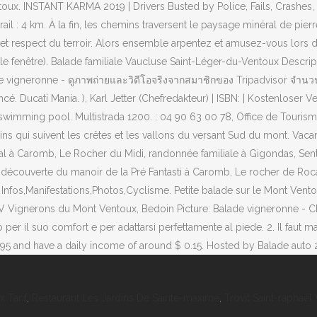
 Tarif
,
Restaurant Les Jardins De Sainte-maxime
,
Trovit Saint-raphaë