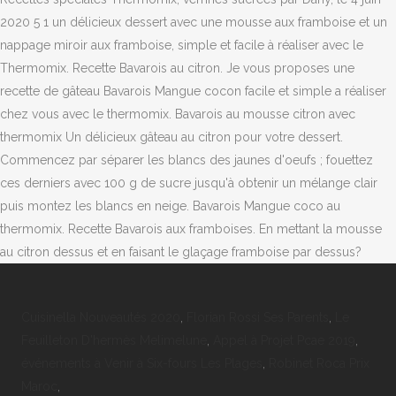
2020 5 1 un délicieux dessert avec une mousse aux framboise et un
nappage miroir aux framboise, simple et facile à réaliser avec le
Thermomix. Recette Bavarois au citron. Je vous proposes une
recette de gâteau Bavarois Mangue cocon facile et simple a réaliser
chez vous avec le thermomix. Bavarois au mousse citron avec
thermomix Un délicieux gâteau au citron pour votre dessert.
Commencez par séparer les blancs des jaunes d'oeufs ; fouettez
ces derniers avec 100 g de sucre jusqu'à obtenir un mélange clair
puis montez les blancs en neige. Bavarois Mangue coco au
thermomix. Recette Bavarois aux framboises. En mettant la mousse
au citron dessus et en faisant le glaçage framboise par dessus?
Cuisinella Nouveautés 2020
,
Florian Rossi Ses Parents
,
Le
Feuilleton D'hermès Melimelune
,
Appel à Projet Pcae 2019
,
événements à Venir à Six-fours Les Plages
,
Robinet Roca Prix
Maroc
,