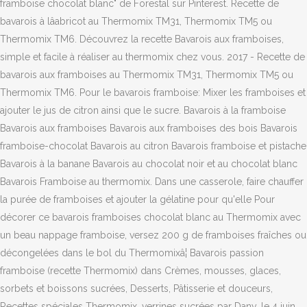
framboise chocolat blanc" de Forestal sur Pinterest. Recette de
bavarois à lâabricot au Thermomix TM31, Thermomix TM5 ou
Thermomix TM6. Découvrez la recette Bavarois aux framboises,
simple et facile à réaliser au thermomix chez vous. 2017 - Recette de
bavarois aux framboises au Thermomix TM31, Thermomix TM5 ou
Thermomix TM6. Pour le bavarois framboise: Mixer les framboises et
ajouter le jus de citron ainsi que le sucre. Bavarois à la framboise
Bavarois aux framboises Bavarois aux framboises des bois Bavarois
framboise-chocolat Bavarois au citron Bavarois framboise et pistache
Bavarois à la banane Bavarois au chocolat noir et au chocolat blanc
Bavarois Framboise au thermomix. Dans une casserole, faire chauffer
la purée de framboises et ajouter la gélatine pour qu'elle Pour
décorer ce bavarois framboises chocolat blanc au Thermomix avec
un beau nappage framboise, versez 200 g de framboises fraîches ou
décongelées dans le bol du Thermomixâ¦ Bavarois passion
framboise (recette Thermomix) dans Crèmes, mousses, glaces,
sorbets et boissons sucrées, Desserts, Pâtisserie et douceurs,
Recettes spéciales Thermomix, verrines sucrées par Dany, le 4 juin