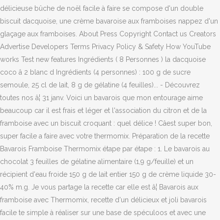
délicieuse bûche de noël facile à faire se compose d'un double
biscuit dacquoise, une crème bavaroise aux framboises nappez d'un
glaçage aux framboises. About Press Copyright Contact us Creators
Advertise Developers Terms Privacy Policy & Safety How YouTube
works Test new features Ingrédients ( 8 Personnes ) la dacquoise
coco â 2 blanc d Ingrédients (4 personnes) : 100 g de sucre
semoule, 25 cl de lait, 8 g de gélatine (4 feuilles)... - Découvrez
toutes nos â¦ 31 janv. Voici un bavarois que mon entourage aime
beaucoup car il est frais et léger et l'association du citron et de la
framboise avec un biscuit croquant : quel délice ! Câest super bon,
super facile a faire avec votre thermomix. Préparation de la recette
Bavarois Framboise Thermomix étape par étape : 1. Le bavarois au
chocolat 3 feuilles de gélatine alimentaire (1,9 g/feuille) et un
récipient d'eau froide 150 g de lait entier 150 g de crème liquide 30-
40% m.g. Je vous partage la recette car elle est â¦ Bavarois aux
framboise avec Thermomix, recette d'un délicieux et joli bavarois
facile te simple à réaliser sur une base de spéculoos et avec une