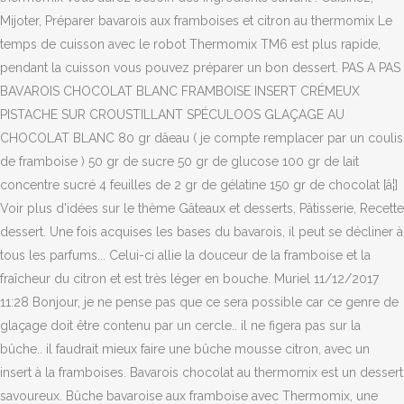
Mijoter, Préparer bavarois aux framboises et citron au thermomix Le
temps de cuisson avec le robot Thermomix TM6 est plus rapide,
pendant la cuisson vous pouvez préparer un bon dessert. PAS A PAS
BAVAROIS CHOCOLAT BLANC FRAMBOISE INSERT CRÉMEUX
PISTACHE SUR CROUSTILLANT SPÉCULOOS GLAÇAGE AU
CHOCOLAT BLANC 80 gr dâeau ( je compte remplacer par un coulis
de framboise ) 50 gr de sucre 50 gr de glucose 100 gr de lait
concentre sucré 4 feuilles de 2 gr de gélatine 150 gr de chocolat [â¦]
Voir plus d'idées sur le thème Gâteaux et desserts, Pâtisserie, Recette
dessert. Une fois acquises les bases du bavarois, il peut se décliner à
tous les parfums... Celui-ci allie la douceur de la framboise et la
fraîcheur du citron et est très léger en bouche. Muriel 11/12/2017
11:28 Bonjour, je ne pense pas que ce sera possible car ce genre de
glaçage doit être contenu par un cercle.. il ne figera pas sur la
bûche.. il faudrait mieux faire une bûche mousse citron, avec un
insert à la framboises. Bavarois chocolat au thermomix est un dessert
savoureux. Bûche bavaroise aux framboise avec Thermomix, une