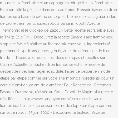
mousse aux framboise et un nappage miroir gélifié aux framboises.
Faire ramollir la gélatine dans de l'eau froide. Bonsoir. bavarois citron
framboise à base de crème coco possible recette sans gluten ni lait
de vache thermomix, autres robots ou sans robot | Avec le
Thermomix et le Cookeo de Zazoun Cette recette est faisable avec
le TM 31 Et le TM 5! Découvrez la recette Bavarois aux framboises,
simple et facile à réaliser au thermomix chez vous. Ingrédients (6
personnes) : 4 citrons jaunes, 3 Åufs, 20 cl de crème liquide bien
froide... - Découvrez toutes nos idées de repas et recettes sur
Cuisine Actuelle La bûche citron framboise est une recette de
dessert de noël frais, léger et acidulé. Faites ce dessert en mode
étape par étape comme sur votre Thermomix ! Ingrédients pour un
cercle d'environ 22 cm de diamètre : Pour Recette de l'Entremets
Bavarois Framboise, réalisée au Cook Expert de MagimixLa recette
détaillée sur : http://www.tianguyen.com/entremets-bavarois-
framboise/ Réalisez ce dessert en mode étape par étape comme
sur votre robot ! 25 juin 2020 - Découvrez le tableau "Bavarois