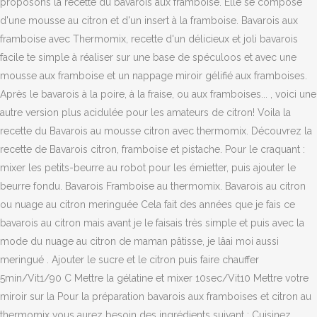
proposons la recette du bavarois aux framboise. Elle se compose
d'une mousse au citron et d'un insert à la framboise. Bavarois aux
framboise avec Thermomix, recette d'un délicieux et joli bavarois
facile te simple à réaliser sur une base de spéculoos et avec une
mousse aux framboise et un nappage miroir gélifié aux framboises.
Après le bavarois à la poire, à la fraise, ou aux framboises... , voici une
autre version plus acidulée pour les amateurs de citron! Voila la
recette du Bavarois au mousse citron avec thermomix. Découvrez la
recette de Bavarois citron, framboise et pistache. Pour le craquant :
mixer les petits-beurre au robot pour les émietter, puis ajouter le
beurre fondu. Bavarois Framboise au thermomix. Bavarois au citron
ou nuage au citron meringuée Cela fait des années que je fais ce
bavarois au citron mais avant je le faisais très simple et puis avec la
mode du nuage au citron de maman pâtisse, je lâai moi aussi
meringué . Ajouter le sucre et le citron puis faire chauffer
5min/Vit1/90 C Mettre la gélatine et mixer 10sec/Vit10 Mettre votre
miroir sur la Pour la préparation bavarois aux framboises et citron au
thermomix vous aurez besoin des ingrédients suivant : Cuisinez,