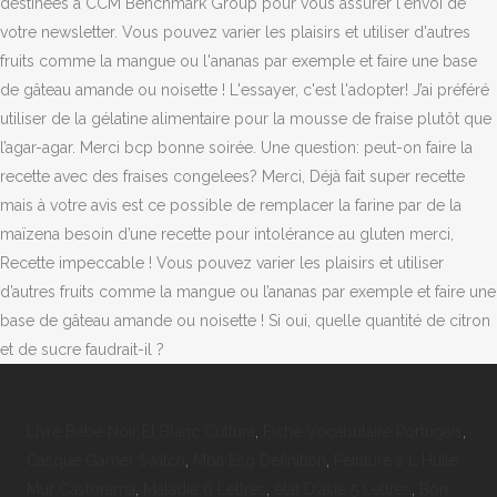
Livre Bébé Noir Et Blanc Cultura
,
Fiche Vocabulaire Portugais
,
Casque Gamer Switch
,
Mba Esg Définition
,
Peinture à L Huile
Mur Castorama
,
Maladie 6 Lettres
,
état D'asie 5 Lettres
,
Bon