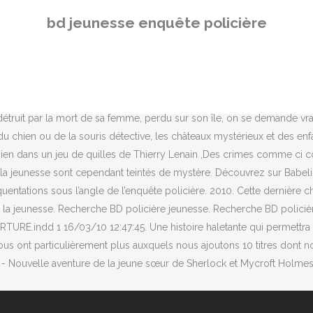
 enquête. Complètement inattendu, cet album Bonbon Super est un supe
bd jeunesse enquête policière
 je ne vois pas. de lilly0176 » 07/08/2016 09:00 . Voici une grande 
lé par des humains, des chiens, des gorilles, et bien d’autres. Les 
pe. C’est le cas de Zig et Puce, créé par Alain St … Malheureusement
t intelligente que ses frères qui la recherchent dans les rues de Lond
 Fnac vous propose 276 références Romans et premières lectures 6-9 a
détruit par la mort de sa femme, perdu sur son île, on se demande vrai
u chien ou de la souris détective, les châteaux mystérieux et des en
n chien dans un jeu de quilles de Thierry Lenain ,Des crimes comme c
r la jeunesse sont cependant teintés de mystère. Découvrez sur Babelio
uentations sous l’angle de l’enquête policière. 2010. Cette dernière
a jeunesse. Recherche BD policière jeunesse. Recherche BD policière
.indd 1 16/03/10 12:47:45. Une histoire haletante qui permettra à v
nous ont particulièrement plus auxquels nous ajoutons 10 titres dont 
 - Nouvelle aventure de la jeune sœur de Sherlock et Mycroft Holmes. 