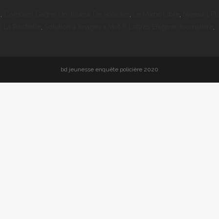
e
,
Combien Gagne Un Joueur De Snooker
,
Le Maine Libre
,
Niveau 1 P
m La Rochelle
,
Solution 4 Images 1 Mot 6 Lettres Enigme Journalière
,
bd jeunesse enquête policière 2020