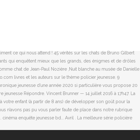
rbe hommage au manga. Séries, albums, auteurs, cotes, informations
sélection des 18 albums jeunesse sur le thème “Enquêtes et
débuts de la bande dessinée policière franco-belge Avant-guerre, on
, les événements et les personnages sont souvent incohérents, le
res depuis sa fugue, elle a ouvert un cabinet d’investigation. Voilà
ns : Policier avec la livraison chez vous en 1 jour ou en magasin
ment ce qui nous attend ! 45 vérités sur les chats de Bruno Gilbert
fants qui enquêtent mieux que les grands, des énigmes et de drôles
i comme chat de Jean-Paul Nozière ,Nuit blanche au musée de Danielle
.com livres et les auteurs sur le thème policier jeunesse. 9
 chronique jeunesse d’une année 2020 si particulière vous propose 20
 jeunesse Répondre. Vincent Brunner — 14 juillet 2016 à 17h47. La
otre enfant (à partir de 8 ans) de développer son goût pour la
nous n’avons pas pu vous parler faute de place dans notre rubrique
cinéma enquête jeunesse bd... Avril . La meilleure série policière