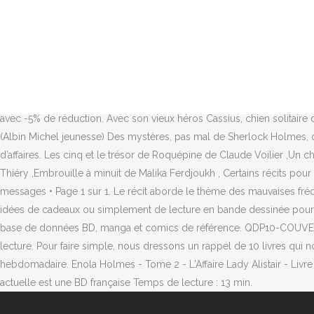
Bonjour à tous, ... avec l'époque tout ça, je croyais dans le style
détaillées et petites annonces de ventes BD Pour cette tranche d'âge
détectives”, pour … Il mène son enquête policière dans un monde peup
ne peut pas à proprement parler de bande dessinée policière en Euro
thème de la bande dessinée n’est pas vraiment exploitée. Aussi douée e
le genre de BD qui vous dynamitent le paysage de la BD jeunesse. La
avec -5% de réduction. Avec son vieux héros Cassius, chien solitaire 
(Albin Michel jeunesse) Des mystères, pas mal de Sherlock Holmes, d
d’affaires. Les cinq et le trésor de Roquépine de Claude Voilier ,U
Thiéry ,Embrouille à minuit de Malika Ferdjoukh , Certains récits pou
messages • Page 1 sur 1. Le récit aborde le thème des mauvaises fréq
idées de cadeaux ou simplement de lecture en bande dessinée pour l
base de données BD, manga et comics de référence. QDP10-COUVERTURE
lecture. Pour faire simple, nous dressons un rappel de 10 livres qui 
hebdomadaire. Enola Holmes - Tome 2 - L'Affaire Lady Alistair - Livre
actuelle est une BD française Temps de lecture : 13 min.