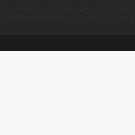
Easyjet Nantes Numéro De Téléphone
,
Bourse Aux Vélos Paris 11
Kebab Téléphone
,
Catch Américain En Direct 2020
,
Tarif Aquariu