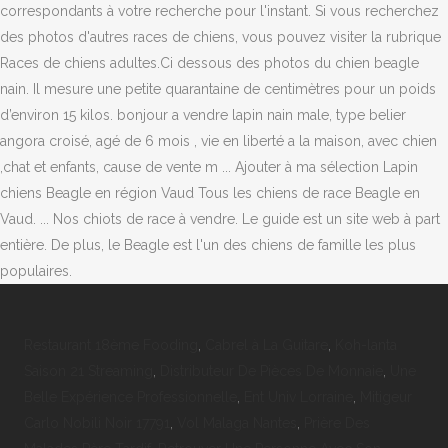
Restaurant 18ème Fooding
,
Cabrel à La Guitare
,
Koh-lanta
Saison 21 Streaming
,
Distributeur De Pièces De Monnaie
,
Une
Belle Expérience Professionnelle
,
Ent Univ Lorraine
,
Mitigeur
Carlo Nobili Noir 17791
,
Vol Malaga Nantes
,
Prière Des