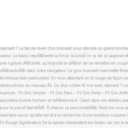
Choisissez le jaune idÃ©al pour votre collier, bague ou bracelet fil jaune et changez vos couleurs Ã volontÃ© selon vos aspirations. RedLine en a fait sa couleur emblÃ©matique depuis sa crÃ©ation et la Maison apporte le plus grand soin Ã ses pigments, pour vous offrir des rouges qui Â«Â prennent de la couleurÂ Â». Les couleurs sâinvitent partout dans nos vies et ont leur petit caractÃ¨re. LeÂ Violet reprÃ©sente la prospÃ©ritÃ©, lâintelligence et la sagesse.Â Le violet a longtemps Ã©tÃ© associÃ© Ã la royautÃ©. La signification du bracelet brésilien, comment l'offrir et comment faire un voeux, le bracelet en tissu porte bonheur, amitié ou amour en symbole. Code couleur > Signification des couleurs Signification des couleurs Les couleurs sont omniprésentes autour de nous, elles nous insufflent des états d'esprit, des sentiments, elles nous donnent la force d'avancer ou nous enfoncent dans un mutisme profond. En effet, il s'agit de la couleur traditionnelle du mariage. Pour se conformer Ã la nouvelle directive concernant la vie privÃ©e, nous devons vous demander votre consentement pour sauvegarder des cookies sur votre ordinateur. Un diamant sur fil noir…Â Vous avez envie d’un bracelet fil noir avec diamant ? Le fait de rêver d'un bracelet vous dévoile un grand bonheur dans le domaine de votre vie sentimentale Rêver d'un bracelet : Le bracelet, dans le rêve, n'est pas un élément accessoire et sans valeur. Le blanc reprÃ©sente la force, la lumiÃ¨re, la vie, la sagesse et le divin. C'est un remède de Feng Shui béni par une énergie prospère. Avoir ce type de bijou au poignet rÃ©vÃ¨le plus prÃ©cisÃ©ment une rupture rÃ©cente, qu'importe le dÃ©sir de se remettre en couple ou de rester seul. Ã chacun sa personnalitÃ©, RedLine vous aide Ã choisir votre collier, bague ou bracelet fil marron. Javascript est dÃ©sactivÃ© dans votre navigateur. Le gros bracelet manchette Brésilien a pour particularité dâêtre un bracelet réglable ajustable confectionné à la main à partir de fils de coton colorés et tressés selon une technique bien particulière. En nous attachant un fil rouge de façon particulière, nous nous protégeons contre la dangereuse négativité dirigée vers nous - une immunité spirituelle contre les forces destructrices du mauvais Åil. Ou d’un collier fil noir avec diamant ? Le marron caractÃ©rise la prÃ©voyance, la soliditÃ© et la discrÃ©tion. Dans la collection de fils Gris RedLine, dÃ©couvrez plusieurs nuances : Fil Gris Simple – Fil Gris Paris – Fil Gris Perle – Fil Gris Anthracite – Fil Gris Souris – Fil Gris MÃ©tal – Fil Pluie. Cette couleur se porte aussi bien sur une femme que sur un homme. Cette couleur gaie apportera bonne humeur et idÃ©alisme.Â, Câest dans ses ateliers parisiens que RedLine joue avec les couleurs de fils et vous offre la possibilitÃ© de choisir entre plusieurs nuances de jaune.Â, Du Jaune pour la joie et lâamitiÃ©. Ã chacun sa personnalitÃ©, RedLine vous aide Ã choisir votre collier, bague ou bracelet fil gris. Le bracelet "ruban rouge" : la femme qui arbore un ruban bracelet de couleur rouge veut faire savoir qu'elle est et à la recherche d'une aventure coquine (même si elle a une belle alliance ! Ou encore d’une bague fil rose diamant ? Bracelet Fil Rouge Signification â Fil Rouge Bracelet Bracelet Fil Rouge Signification De la kabale interpretent les textes car j'en ai entendu des vertes et des pa