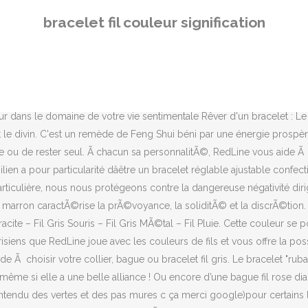
s mures c ça merci google)pour certains le terme kabbala Ou encore d’une bague fil fluo avec diamant ? Ils favorisent la confiance et lâharmonie. Votre association lutte contre le racisme ? Pour une meilleure expÃ©rience sur notre site, assurez-vous dâactiver JavaScript dans votre navigateur. Ou encore d’une bague fil transparent avec diamant ? Chacune Ã sa propre signification. Ou d’un collier en fil vert avec diamant ? La signification du bracelet rouge est avant tout une protection spirituelle et physique. MystÃ©rieuse et chic, cette couleur a su sâimposer dans lâunivers de la mode. La signification des bracelets de couleurs La symbolique des bracelets de couleur unie Un bracelet silicone blanc indique que la personne qui le porte est engagée dans une relation solide. Il est associÃ© Ã des Ã©motions positives et rassurantes. Un bracelet est un article de vêtement ou de joaillerie qui est porté autour du poignet. Il emprunte au blanc sa richesse et au noir son velours et sa sÃ©duction. Câest une couleur chaleureuse.Â, Dans la collection de fils Bordeaux RedLine, dÃ©couvrez plusieurs nuances :Â Dans la collection de fils Oranges RedLine, dÃ©couvrez plusieurs nuances : FilÂ Saumon – Fil Orange – le Fil Carotte – Fil Orange Fluo. Couleur de la passion par excellence, elle transmet un message sans Ã©quivoque : la personne qui le met veut montrer qu'elle cherche l'amour. Un exemple de bracelet à voeux câest celui-ci: Les couleurs du bracelet à voeux ont de significations différentes. Ou d’un collier fil blanc avec diamant ? Nous utilisons les cookies pour vous offrir une meilleure expÃ©rience utilisateur. Chez RedLine, les bijoux sur fil Bleu Lagon, fil Tahiti, fil Maya, fil CaraÃ¯bes donneront une note plus turquoise, donc plus ensoleillÃ©e. En choisissant un modÃ¨le blanc et mauve, vous ciblez prioritairement les couples gay. Signification : Chaque bracelet en plus de réaliser vos voeux, revêt une signification particulière. Ce n'est pas simplement ce que votre choix de couleur dit de vous. En revanche les castes supérieures comme celles de prêtres ou deâ¦ RedLine aime jouer avec les couleurs et les symboliques. Un diamant sur fil rose…Â Vous avez envie d’un bracelet fil rose diamant ? Il donne une impression de chaleur et de clartÃ©. 15 juil. Un diamant sur fil jaune…Â Vous avez envie d’un bracelet fil jaune avec un diamant ? Le bracelet 7 chakras est l'un bijou phares de la lithothérapie et il possède de multiples significations. Pour se conformer Ã la nouvelle directive concernant la vie privÃ©e, nous devons vous demander votre consentement pour sauvegarder des cookies sur votre ordinateur. Il est aussi recommandable de frôler les noeuds ou les perles du bracelet pour visualiser le souhait et te relaxer. Ou d’un collier fil transparent avec diamant ? Un bracelet silicone uv noir et blanc est celui qu'il vous faut ! Le gris possÃ¨de le caractÃ¨re du noir et du blanc. Il est notamment porté par les pratiquants du bouddhisme, de la â¦ Elle s’impose comme une couleur chaleureuse, Ã©nergique, pÃ©nÃ©trante et d’une certaine maniÃ¨re rassurante et enveloppante. Un bracelet silicone blanc indique que la personne qui le porte est engagÃ©e dans une relation solide. Si votre organisation s'adresse aux bisexuels, privilÃ©giez un bijou silicone France rose et bleu. Porté autour du poignet gauche, ce fil de laine rouge, dont la
bracelet fil couleur signification