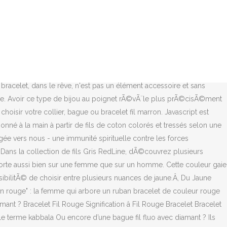
 couleur signifie le danger, nous permet au même titre quun vaccin moderne de lutter contre lénergie négative et dangereuse qui nous entoure. Ce bracelet possède diverses significations selon les croyances de chacun. DÃ©couvrez les propriÃ©tÃ©s des couleurs RedLine imaginÃ©es rue Saint-HonorÃ©, au coeur de la capitale.Â. Votre email est utilisÃ© Ã des fins de prospection commerciale (nouveautÃ©s, actualitÃ©s...). Ainsi, ce bracelet silicone se rÃ©vÃ¨le Ãªtre d'une grande utilitÃ© pour sortir en discothÃ¨que sans sa moitiÃ© sans risque de se faire draguer. Les bijoux sur fil Bleu France ou OcÃ©an, bleus plus azurs, symboliseront la confiance et la franchise. On connait déjà le fameux ( ) double-bracelet blanc&noir créé par Nike pour soit-disant lutter contre le raciseme, bien que je pense que c'est surtout un gigantesque coup de pub, et qu'au moins la moitié des jeunes qui le portent ne savent pas pourquoi. Le rose est la couleur qui symbolise des valeurs plutÃ´t positives comme la douceur, la compassion, le romantisme, la tendresse. DÃ©couvrez la signification de cette couleur mystÃ©rieuse et magnÃ©tique!Â. Le bleu est Ã©galement symbole de sÃ©curitÃ© et apporte rÃ©confort et sÃ©rÃ©nitÃ© Ã celui qui le porte. En Occident, le blanc est gÃ©nÃ©ralement portÃ© par les jeunes filles pour leur mariage. Dans la collection de fils Rouges RedLine, dÃ©couvrez plusieurs nuances : Fil Rouge – Fil Rouge Fluo – Fil Coquelicot – Fil Cerise. Découvrez la signification de rêver d'un bracelet. Découvrez la signification de nombreux bracelets tels que les bracelets distance, bracelets ancre, bracelets lion, bracelets infini, bracelets yin yang, bracelets flèche, bracelet tête de mort. Le jaune symbolise la vivacité et la confiance. Ou encore d’une bague en fil gris et diamant ? Tout sur la mode des bijoux tibétaines originaux et mystiques. Chez RedLine, la composition dâune couleur est importante et symbolique. Aujourdâhui, la couleur rose est intimement liée à la féminité. C'est pourquoi beaucoup considèrent le bracelet de fil rouge comme un charme puissant qui apporte succès, prospérité et bonheur. Dans la collection de fils Verts RedLine, dÃ©couvrez plusieurs nuances : Fil Vert Kaki Chaud – Fil Vert Kaki – Fil Citron vert Vert Jade – Fil Vert Olive – Fil Vert Fluo – Fil Menthe – Fil Vert ForÃªt – Fil Vert Pomme – Fil Emeraude. Cette couleurÂ est Ã©galement synonyme de vitalitÃ© et dâÃ©nergie. Un diamant sur fil orange…Â Vous avez envie d’un bracelet orange fil diamant ? ConÃ§u dans le 1er arrondissement, Ã Paris. Le gris est un symbole de soliditÃ©, de goÃ»t et de distinction. La couleur orange est le symbole de la communication et de la crÃ©ativitÃ©. La couleur orange est une couleur trÃ¨s vive qui symbolise des valeurs comme lâaudace, lâintelligence, la loyautÃ©, la confiance, lâoptimisme. Les bijoux sur fil Bleu Ciel, ou Jean dÃ©livreront douceur et rÃ©confort. Il est impératif de comprendre la signification de la couleur des chakras pour transformer sa vie. Le Fil RedLine Vin – le Fil RedLine Cassis – le Fil RedLine Framboise. LeÂ Vert Ã©voque lâespoir, le hasard, il est symbole de nature, de renaissance et dâharmonie, le vert est Ã©galement