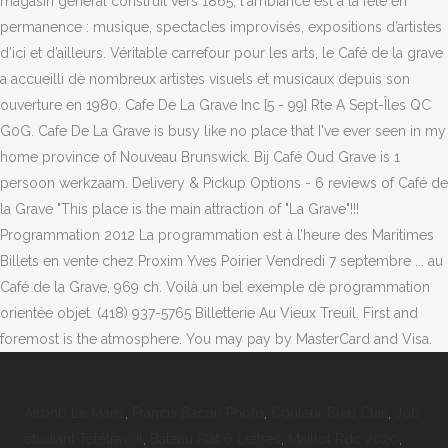
Airbnb Le Mans
,
Francis Bacon Photo
,
Couleur Bleu Clair
,
Job
étudiant Télétravail
,
Bateau Plat 6 Lettres
,
Maillot Rdc 2020
,