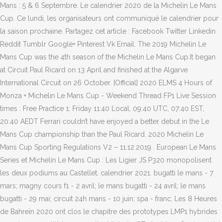
Mans : 5 & 6 Septembre. Le calendrier 2020 de la Michelin Le Mans
Cup. Ce lundi, les organisateurs ont communiqué le calendrier pour
la saison prochaine. Partagez cet article : Facebook Twitter Linkedin
Reddit Tumblr Google+ Pinterest Vk Email. The 2019 Michelin Le
Mans Cup was the 4th season of the Michelin Le Mans Cup.It began
at Circuit Paul Ricard on 13 April and finished at the Algarve
International Circuit on 26 October. [Official] 2020 ELMS 4 Hours of
Monza + Michelin Le Mans Cup - Weekend Thread FP1 Live Session
times : Free Practice 1: Friday 11:40 Local, 09:40 UTC, 07:40 EST,
20:40 AEDT Ferrari couldn’t have enjoyed a better debut in the Le
Mans Cup championship than the Paul Ricard. 2020 Michelin Le
Mans Cup Sporting Regulations V2 – 11.12.2019 . European Le Mans
Series et Michelin Le Mans Cup : Les Ligier JS P320 monopolisent
les deux podiums au Castellet. calendrier 2021. bugatti le mans - 7
mars; magny cours f1 - 2 avril; le mans bugatti - 24 avril; le mans
bugatti - 29 mai; circuit 24h mans - 10 juin; spa - franc. Les 8 Heures
de Bahreïn 2020 ont clos le chapitre des prototypes LMP1 hybrides