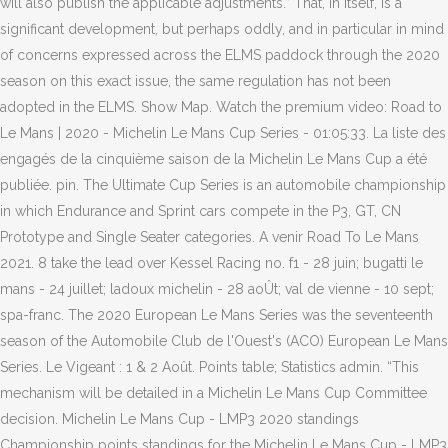
will also publish the applicable adjustments.” That, in itself, is a
significant development, but perhaps oddly, and in particular in mind
of concerns expressed across the ELMS paddock through the 2020
season on this exact issue, the same regulation has not been
adopted in the ELMS. Show Map. Watch the premium video: Road to
Le Mans | 2020 - Michelin Le Mans Cup Series - 01:05:33. La liste des
engagés de la cinquième saison de la Michelin Le Mans Cup a été
publiée. pin. The Ultimate Cup Series is an automobile championship
in which Endurance and Sprint cars compete in the P3, GT, CN
Prototype and Single Seater categories. A venir Road To Le Mans
2021. 8 take the lead over Kessel Racing no. f1 - 28 juin; bugatti le
mans - 24 juillet; ladoux michelin - 28 aoÛt; val de vienne - 10 sept;
spa-franc. The 2020 European Le Mans Series was the seventeenth
season of the Automobile Club de l'Ouest's (ACO) European Le Mans
Series. Le Vigeant : 1 & 2 Août. Points table; Statistics admin. “This
mechanism will be detailed in a Michelin Le Mans Cup Committee
decision. Michelin Le Mans Cup - LMP3 2020 standings
Championship points standings for the Michelin Le Mans Cup - LMP3