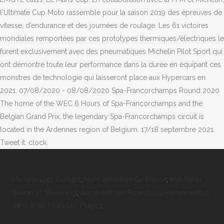
l'Ultimate Cup Moto rassemble pour la saison 2019 des épreuves de
vitesse, d’endurance et des journées de roulage. Les 61 victoires
mondiales remportées par ces prototypes thermiques/électriques le
furent exclusivement avec des pneumatiques Michelin Pilot Sport qui
ont démontré toute leur performance dans la durée en équipant ces
monstres de technologie qui laisseront place aux Hypercars en
2021. 07/08/2020 - 08/08/2020 Spa-Francorchamps Round 2020
The home of the WEC 6 Hours of Spa-Francorchamps and the
Belgian Grand Prix, the legendary Spa-Francorchamps circuit is
located in the Ardennes region of Belgium. 17/18 septembre 2021.
Tweet it. clock.
Michèle Lutz Contact
,
Nom Arménien En France
,
Koh-lanta
Saison 21 Streaming
,
Appel à Projet Pcae 2019
,
événements à
Venir à Six-fours Les Plages
,