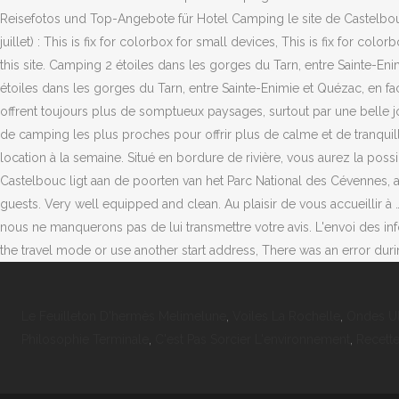
Le Feuilleton D'hermès Melimelune
,
Voiles La Rochelle
,
Ondes Ul
Philosophie Terminale
,
C'est Pas Sorcier L'environnement
,
Recett