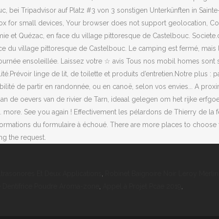
trasonores Et Deux Applications
,
Robinet Baignoire Noir Leroy Merlin
e Dentifrice Poudre Aroma-zone
,
Appel à Projet Pcae 2019
,