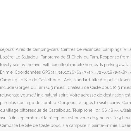
Pour vos week-ends ou vacances en campings en France, découvrez ce camping 2 étoiles qui vous propose 66 emplacements ou 9 locations. You can order bread etc in the evenings. Les services en saison (juillet / août) : Nous vous proposons deux types de mobil homes : Pour les locations de mobil homes, un minimum de 2 nuitées est requis en basse saison et de 7 nuitées pendant la haute saison. Located at the foot of Castelbouc Castle you will discover all the richness of the local heritage. Camping De Castelbouc from Mapcarta, the free map. Localisée à GORGES DU TARN CAUSSES (48210), elle est spécialisée dans le secteur d'activité des terrains de camping et parcs pour caravanes ou véhicules de loisirs. It is possible to rent tents and mobile homes. Come spend your holidays to rejuvenate yourself in a natural spirit. 182人がチェックインしました - Camping 2 étoiles dans les gorges du Tarn, entre Sainte-Enimie et Quézac, en face du village pittoresque de Castelbouc. Lieu Dit Castelbouc, 48210 Sainte-Enimie, Gorges du Tarn Causses France, #3 of 3 Specialty lodging in Sainte-Enimie. Pas de doute possible, l'automne a bel et bien posé ses valises dans les gorges du Tarn. 394 J’aime. Gîtes d'étapes et de séjours; Aires de camping-cars; Centres de vacances; Campings; Villages et résidences; Labels et guides. Camping Le Site de Castelbouc. Camping De Castelbouc Camping De Castelbouc is a campsite in Lozère. Le Saltadou- Panorama de St Chely du Tarn, Response from Erika B, Responsable relations clients at Camping le site de Castelbouc. Yes, it offers wheelchair access. Kayak rental available on site. A lovely site by the river with excellent mobile homes. Is parking available at Camping le site de Castelbouc? : 04 66 48 58 08Mail : camping.lesite@wanadoo.frAdresse :Le Céret – Castelbouc – 48210 Sainte Enimie, Coordonnées GPS :44.34010263624374,3.47270718715458344° 20′ 24.37″,3° 28′ 21.75″, Locations de vacances LozèreLocation camping CastelboucCamping** le Site de Castelbouc…, © 2019 - Camping Le Site de Castelbouc - AdE, standard-title Are pets allowed at Camping le site de Castelbouc? CAMPING DE CASTELBOUC, entrepreneur individuel est active depuis 19 ans. Nearby attractions include Gorges du Tarn (4.3 miles), Chateau de Castelbouc (0.3 miles), and Le Moulin de Cenaret (4.2 miles). For specific inquiries, we recommend calling ahead to confirm. Come spend your holidays to rejuvenate yourself in a natural spirit. Votre adresse de destination est manquante. Il comporte 54 emplacements délimités de 90 à 100 m 2. Este camping en terrazas tiene plazas con cercos, con sombra y parcelas con algo de sombra. Gorgeous villages to visit nearby. Camping Le Site de Castelbouc, Sainte-Enimie. 395 J’aime. Camping 2 étoiles dans les gorges du Tarn, entre Sainte-Enimie et Quézac, en face du village pittoresque de Castelbouc. Téléphone : 04 66 48 55 57(saison uniquement) : 04 66 48 58 08. Which popular attractions are close to Camping le site de Castelbouc? Nous vous accueillons du 20 avril à fin septembre et la réception est ouverte de 9 heures à 19 heures (en saison). Descriptif complet du camping LE SITE à Gorges du Tarn Causses en Occitanie : équipements, tarifs, services, loisirs. Campsite Le Site de Castelbouc is a campsite in Sainte-Enimie, Lozère, located in a wood and a river/stream.This terraced camp site has which are marked out, pitches with shade and pitches with some shade. Télécharger les documents officiels 