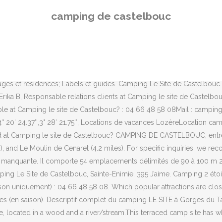
Is Camping le site de Castelbouc accessible? Code de sécurité* : We were 5 friends staying in a mobile home. Der Dolmen de la Marque liegt auf der Causse Méjean, einer Kalksteinhochebene im Zentralmassiv in Mas-Saint-Chély im Département Lozère in Frankreich. Voir l’implantation des tipis (emplacements 36 – Tipi 1 et 37 – Tipi 2) sur le. Camping 2 étoiles dans les gorges du Tarn, entre Sainte-Enimie et Quézac, en face du village pittoresque de Castelbouc. 413 curtidas. If you are a resident of another country or region, please select the appropriate version of Tripadvisor for your country or region in the drop-down menu. Camping Le Site de Castelbouc er en campingplads i Sainte-Enimie, Lozère, beliggende i et skovområde og ved en flod/å. At the gateway to the Cévennes National Park, at the foot of the Causses classified UNESCO, Camping Site Castelbouc is in the heart of the Gorges du Tarn. Anfangs waren sie noch sauber, wurden aber erst ein paar Tage nach unserer Ankunft wieder geputzt. Camping Le Site de Castelbouc, Sainte-Enimie. Camping 2 étoiles dans les gorges du Tarn, entre Sainte-Enimie et Quézac, en face du village pittoresque de Castelbouc. Toute l'équipe du camping de Castelbouc est heureuse que vous ayez passé d'agréables vacances dans notre région. Vente de pain et viennoiseries, glaces, boissons ; Dépannage épicerie – produits de base et recharges camping gaz, vente de produits régionaux (vin, bières, confitures, miel …) ; Zone WiFi à proximité de l’accueil, débit parfois limité pour des contraintes géographiques et en l’absence de la fibre ; Table de ping-pong – baby foot – terrain de boules – jeux pour enfants – espace barbecue collectif ; Plage privée – baignade – pêche – location de canoës et kayaks – location de stand up paddle ; Spéléo – Canyoning – Escalade – Via Ferrata – Via Corda – Parcours accrobranches : Faune sauvage (Vautours, loups, bisons, chevaux de Przewalski) ; Les draps et housses d’oreillers ne sont pas fournis ; Possibilité de location lit bébé, chaise haute et baignoire ; 1 lit double, 2 lits simples, frigo, cafetière électrique, poste radio, réchaud gaz, vaisselle ; A l’extérieur : terrasse bois, table, bancs de jardin et 2 bains de soleil. Lozère. Castelbouc: Camping, Ort Castelbouc und Wandern Der Campingplatz bei Castelbouc hat eine sehr schöne Lage (wie eigentlich alle Campingplätze am Fluss, die wir uns angeschaut haben), die sanitären Anlagen sind aber etwas veraltet (Stand 2017). Cabe alquilar tiendas de campaña y caravanas fijas. This is the version of our website addressed to speakers of English in the United States. VERY friendly owners. Moyens de paiement acceptés :Chèque – Espèces – Carte bancaire – Chèque vacances. Det er muligt at leje telte og mobil homes. Hotel Camping le site de Castelbouc, Sainte-Enimie: 12 Bewertungen, 10 authentische Reisefotos und Top-Angebote für Hotel Camping le site de Castelbouc, bei Tripadvisor auf Platz #3 von 3 sonstigen Unterkünften in Sainte-Enimie und mit 4,5 aus 5 bewertet. Camping Le Site de Castelbouc, Sainte-Enimie. What are some restaurants close to Camping le site de Castelbouc? Unfortunately for us the weather didn´t allow us to kayak but there are excellent kayak trips to be had. Tripadvisor Plus Subscription Terms & Conditions, Hotels near Camping le site de Castelbouc, Hotels near Base de Loisirs Sainte-Enimie Plage, Hotels near Bureau des Moniteurs de Sainte-Enimie, Hotels near Ofice de
camping de castelbouc