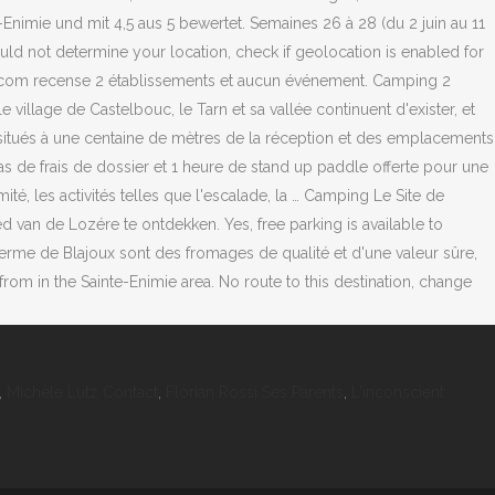
,
Michèle Lutz Contact
,
Florian Rossi Ses Parents
,
L'inconscient