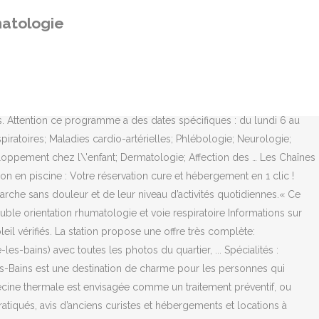
res, les Thermes de Préchacq-les-Bains (Chaîne Thermale du Soleil) , … // L’apnée du sommeil est essentiellement due, dans la majorité des cas, à un relâchement de la langue et des muscles de la gorge, qui ne sont pas assez toniques et bloquent le passage de l’air lors de la respiration. Les soins thermaux pour les affections des voies respiratoires sont très efficaces ; on peut même attendre la guérison complète pour certaines pathologies après quelques cures.« Dépendant pendant plus de 20 ans d’un traitement antihistaminique pris chaque jour, pour une rhinite allergique, une cure thermale deux années de suite m’a libéré définitivement de ma prison médicamenteuse ». ... Tout savoir sur la médecine thermale et ses effets à long terme à travers les résultats d'études scientifiques et l'observatoire des bénéfices thérapeutiques. Comment est assurée la sécurité sanitaire au sein des établissements de la Chaîne Thermale du Soleil ? Avec ses eaux thermales sulfatées, calciques, sulfurées, magnésiennes, riches en oligo-éléments, notre établissement est expert dans le traitement des affections rhumatismales et des voies respiratoires. En complément d’une cure conventionnée de 18 jours en voies respiratoires ou rhumatologie. Le centre thermal de Cambo-les-Bains niché entre palmeraies et massifs d'hortensias, propose un parc promenade jalonné d'arbres et de fleurs exotiques. La station thermale du Mont-Dore est spécialisée dans le traitement des Affections Rhumatismales et des Voies Respiratoires. Par ses propriétés, l’eau thermale de Jonzac issue de cette source permet trois orientations thérapeutiques : Rhumatologie, Phlébologie et Voies respiratoires. Réputées pour les soins de la peau, ses eaux traitent également la rhumatologie et les voies respiratoires. Les thérapeutiques actuelles consistent à soulager les douleurs et dégager les voies respiratoires, en général par le biais d’un traitement médicamenteux, pouvant être appliqué localement, pour partie. Grâce aux minéraux actifs, les eaux thermales agissent directement sur l’organe défaillant. Source : Site web. Et vis et versa. 20 Notre mini-cure Pour tous ceux que leur emploi du temps mobilise. C’est la raison pour laquelle ils reviennent chaque année faire la cure qui va leur permettre de vivre une année de plus dans de bonnes conditions » Dr Alain Garcia. Chaine thermale du soleil rhumatologie phlebologie. Code promo Chaine Thermale du Soleil et Code réduction Chaine Thermale du Soleil 2021 vérifié: Jusqu'à 40% de réduction sur les Chaine Thermale du Soleil soldes. Phlébologie. « A partir de 60 ans, une double indication thermale – voies respiratoires et rhumatologie – est souvent profitable. WE ARE OPEN // Excellente nouvelle, c'est au tour des Thermes de Saint-Honoré de réouvrir leurs portes pour cette saison thermale 2020. La Chaîne Thermale du Soleil fait la projection, pour le moment, que les Etablissements Thermaux du réseau pourront rouvrir d’ici mi-juillet. Prestations : Cures Thermales, Cures
matologie