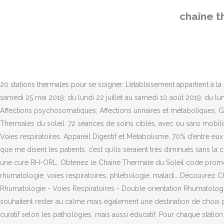
Créée en 1946, La Chaîne Thermale du Soleil est aujourd’hui le ... Particulièrement intéressantes dans le traitement des muqueuses, notamment des voies respiratoires, et de l ... sur le tonus des tissus musculaires et constitue de fait un précieux allié en Rhumatologie et … Situé au cœur de la chaîne de Belledonne, dans les Alpes françaises, le centre de cures thermales d’Allevard jouit d’un environnement préservé et d’un climat privilégié propice à la détente et à la relaxation. Rhumatologie; Voies respiratoires; Maladies cardio-artérielles; Phlébologie; Neurologie; Affections psychosomatiques; Affections urinaires et métaboliques; Gynécologie; Affections digestives et métaboliques; Troubles du développement chez l\'enfant; Dermatologie; Affection des … Wikipedia® est une marque déposée de la Wikimedia Foundation, Inc. , organisation de bienfaisance régie par le paragraphe 501(c)(3) du code fiscal des États-Unis. Cure RH + VR - Rhumatologie et Voies Respiratoires, Cure VR + RH - Voies Respiratoires et Rhumatologie, Inhalation, pulvérisation, humage , nébulisation, Rééducation respiratoire individuelle ou collective. Être bien être outillé, c'est le début du bricolage. Chaîne Thermale du Soleil, 20 stations thermales pour se soigner. L’établissement appartient à la chaîne thermale du soleil et propose différentes formules sur 18 jours. Attention ce programme a des dates spécifiques : du lundi 6 au samedi 25 mai 2019; du lundi 22 juillet au samedi 10 août 2019; du lundi 23 septembre au samedi 12 octobre 2019 Rhumatologie; Voies respiratoires; Maladies cardio-artérielles; Phlébologie; Neurologie; Affections psychosomatiques; Affections urinaires et métaboliques; Gynécologie; Affections digestives et métaboliques; Troubles du développement chez l\'enfant; Dermatologie; Affection des … Les Chaînes Thermales du soleil. 72 séances de soins ciblés, avec ou sans mobilisation en piscine : 54 séances de soins ciblés, avec ou sans mobilisation en piscine : Votre réservation cure et hébergement en 1 clic ! Voies respiratoires. Appareil Digestif et Métabolisme. 70% d’entre eux notent encore après 9 mois une amélioration de leur périmètre de marche sans douleur et de leur niveau d’activités quotidiennes.« Ce que me disent les patients, c’est qu’ils seraient très diminués sans la cure thermale et condamnés à rester à la maison. Cure thermale en double orientation rhumatologie et voie respiratoire Informations sur une cure RH-ORL. Obtenez le Chaine Thermale du Soleil code promo gratuitement en Janvier et bon de reduction Chaine Thermale du Soleil vérifiés. La station propose une offre très complète: rhumatologie, voies respiratoires, phlébologie, maladi… Découvrez Chaîne Thermale du Soleil (Etablissement Thermal, 58360 Saint-honoré-les-bains) avec toutes les photos du quartier, ... Spécialités : Rhumatologie - Voies Respiratoires - Double orientation Rhumatologie et Voies Respiratoires, Syndrome métabolique et Obésité . Néris-les-Bains est une destination de charme pour les personnes qui souhaitent rester au calme mais également une destination de choix pour ceux qui souhaitent se divertir pendant leur temps libre. La médecine thermale est envisagée comme un traitement préventif, ou curatif selon les pathologies, mais aussi éducatif. Pour chaque station thermale, vous trouverez des photos, informations pratiques, soins pratiqués, avis d’anciens curistes et hébergements et locations à proximité. Orientation : Rhumatologie - Voies respiratoires. Comp
chaîne t