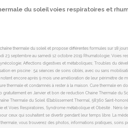
arez et trouvez la meilleure station thermale parmi plus de 100 stations thermales référencées en France. Etablissement indépendant et à taille humaine. Agit naturellement pour votre santé. Mutuelle Santé - Prévoyance - Retraite > _Cure thermale conventionnée > Rhumatologie et Cure thermale > Stations thermales spécialisées en Rhumatologie et Traumatismes ostéo-articulaires (1) > Chaine thermale du soleil, Thermes de Cambo les Bains : cure thermale en rhumatologie, voies respiratoires - Station thermale de Cambo-les-Bains, Pyrénées Atlantiques 64 Parmi ses établissements la région Languedoc Roussillon accueille l’unique station thermale méditerranéenne. A 20 km de Biarritz, le centre thermal de Cambo-les-Bains au style Art Déco, situé dans cette station climatique réputée pour la qualité de son air, traite les affections liées à la rhumatologie et aux voies respiratoires. Essoufflements, sifflements, toux sèche et irritante, mais aussi productive (ou expectoration), sentiment d’angoisse, douleurs, congestion nasale, mouchage, gêne de la gorge… Ces symptômes peuvent être les conséquences d’affections des voies respiratoires : des pathologies aiguës, souvent d’origine infectieuse ou des pathologies chroniques. En cas de réutilisation des textes de cette page, voyez comment citer les auteurs et mentionner la licence. La société Chaine Thermale du Soleil a un indice de confiance de 95/100, cet indice se base sur plusieurs critères. Au cœur de la Saintonge, sous le soleil du midi atlantique où l'océan tout proche lui confère une remarquable douceur, l'établissement thermal de Jonzac vous … Elle va permettre de soulager les douleurs, améliorer la perméabilité nasale et la ventilation des voies aériennes, réduire la consommation de médicaments, diminuer la fréquence des crises ou des infections et favoriser l’éducation du patient. 22 La cure en nocturne pour les actifs. Dates d’ouverture : 26 janvier au 21 décembre 2017. La douleur est moindre de 26% en moyenne. La station thermale de Jonzac se trouve au coeur de la région des Charentes.. Les thermes, installés dans d'anciennes carrières, offrent des volumes spacieux qui permettent aux curistes de se déplacer facilement entre les cabines, les piscines et bains de boue. Hébergements, studios. Une cure thermale pour le stress peut agir de façon efficace contre certaines affections psychosomatiques telles que les états dépressifs, l’asthénie, l’insomnie ou la spasmophilie… Les soins proposés au cours d’une cure thermale pour la dépression permettent, entre autre, de réguler les troubles de l’humeur et d’améliorer la qualité du sommeil. Les cures thermales sont le remède naturel pour soigner les maladies des voies respiratoires. La station thermale de Jonzac se trouve au coeur de la région des Charentes.. Les thermes, installés dans d'anciennes carrières, offrent des volumes spacieux qui permettent aux curistes de se déplacer facilement entre les cabines, les piscines et bains de boue. Application de boues naturelles localisées, Inhalation, pulvérisation, humage , nébulisation. 24 juin 2015 - La station thermale de Cambo-les-Bains est située entre l’Océan Atlantique et les contreforts des Pyrénées. Chaîne Thermale du Soleil, 20 stations thermales pour se soigner Compagnie des Spas, eaux thermales et villégiatures pour se ressourcer Toutes les prestations » Espace Bien Être. Ou un programme de 6 soins quotidiens en Voies Respiratoires Lors de la mini-cure "Thermes découverte" en voies respiratoi
hermale du soleil voies respiratoires et rhu