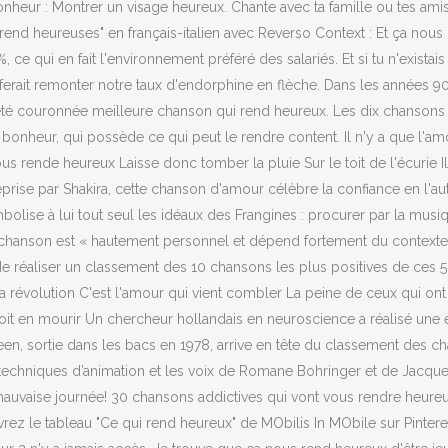
r : Montrer un visage heureux. Chante avec ta famille ou tes amis. tradu
end heureuses" en français-italien avec Reverso Context : Et ça nous r
 %, ce qui en fait l'environnement préféré des salariés. Et si tu n'exis
qui ferait remonter notre taux d'endorphine en flèche. Dans les années 
été couronnée meilleure chanson qui rend heureux. Les dix chansons q
 bonheur, qui possède ce qui peut le rendre content. Il n'y a que l'am
s rende heureux Laisse donc tomber la pluie Sur le toit de l'écurie I
e par Shakira, cette chanson d'amour célèbre la confiance en l'autre, 
olise à lui tout seul les idéaux des Frangines : procurer par la musiqu
hanson est « hautement personnel et dépend fortement du contexte so
e réaliser un classement des 10 chansons les plus positives de ces 5
fait la révolution C'est l'amour qui vient combler La peine de ceux qui o
oit en mourir Un chercheur hollandais en neuroscience a réalisé une
, sortie dans les bacs en 1978, arrive en tête du classement des c
 techniques d’animation et les voix de Romane Bohringer et de Jacque
auvaise journée! 30 chansons addictives qui vont vous rendre heureu
rez le tableau "Ce qui rend heureux" de MObilis In MObile sur Pinteres