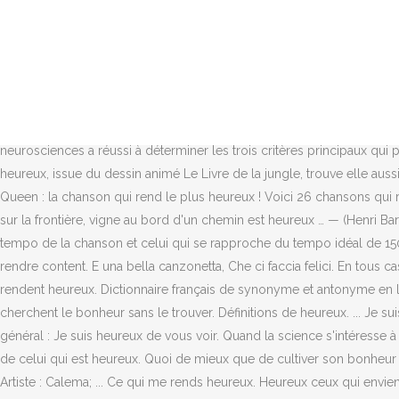
La science a tranché en réalisant un top 10 des chansons qui nous 
Comment être plus heureux au travail. Et pour se faire plaisir, nou
Utilisez le dictionnaire Français-Allemand de Reverso pour traduire 
en tout cas souhaité savoir si une chanson peut véritablement rendre he
chanson gaie Qui nous rend heureux. Apprends pourquoi donner rend h
neuroscience cognitive vient ainsi de mettre au point une formule ce
neurosciences a réussi à déterminer les trois critères principaux qui 
heureux, issue du dessin animé Le Livre de la jungle, trouve elle aussi
Queen : la chanson qui rend le plus heureux ! Voici 26 chansons qui
sur la frontière, vigne au bord d'un chemin est heureux … — (Henri Bar
tempo de la chanson et celui qui se rapproche du tempo idéal de 150 b
rendre content. E una bella canzonetta, Che ci faccia felici. En tous 
rendent heureux. Dictionnaire français de synonyme et antonyme en lign
cherchent le bonheur sans le trouver. Définitions de heureux. ... Je sui
général : Je suis heureux de vous voir. Quand la science s'intéresse à 
de celui qui est heureux. Quoi de mieux que de cultiver son bonheur 
Artiste : Calema; ... Ce qui me rends heureux. Heureux ceux qui envien