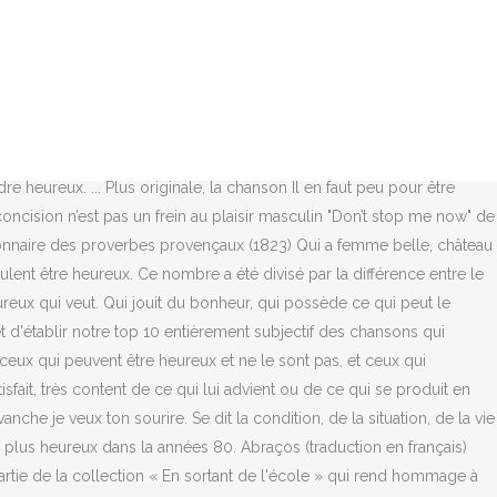
asse les âges sans prendre une ride. A découvrir également :
mprendre pourquoi ces bonheurs en tube nous font tant de bien.
rcheur en neuroscience à l'université de Groningen aux Pays-Bas, il a
re. adj. Maintenant je présente mon nouveau travail . adj. adj. ... Une
onner rend heureux ». Le Dr Jacob Jolij, un chercheur en
d'hui je vends des câlins dans cette rue. Un chercheur en
 heureux. ... Plus originale, la chanson Il en faut peu pour être
rconcision n’est pas un frein au plaisir masculin "Don’t stop me now" de
ionnaire des proverbes provençaux (1823) Qui a femme belle, château
ulent être heureux. Ce nombre a été divisé par la différence entre le
reux qui veut. Qui jouit du bonheur, qui possède ce qui peut le
et d'établir notre top 10 entièrement subjectif des chansons qui
ceux qui peuvent être heureux et ne le sont pas, et ceux qui
tisfait, très content de ce qui lui advient ou de ce qui se produit en
che je veux ton sourire. Se dit la condition, de la situation, de la vie
 plus heureux dans la années 80. Abraços (traduction en français)
partie de la collection « En sortant de l'école » qui rend hommage à