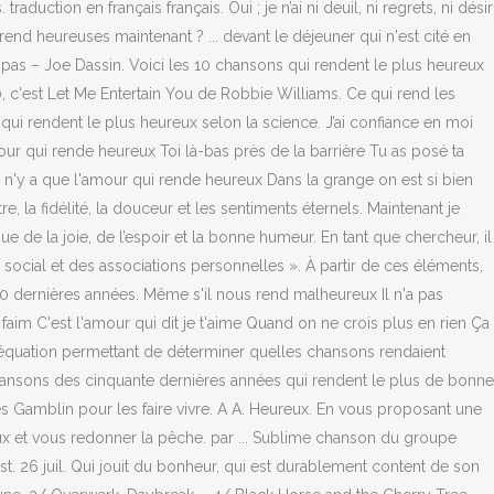
ction en français français. Oui ; je n’ai ni deuil, ni regrets, ni désir
end heureuses maintenant ? ... devant le déjeuner qui n'est cité en
tais pas – Joe Dassin. Voici les 10 chansons qui rendent le plus heureux
90, c'est Let Me Entertain You de Robbie Williams. Ce qui rend les
ui rendent le plus heureux selon la science. J’ai confiance en moi
our qui rende heureux Toi là-bas près de la barrière Tu as posé ta
l n'y a que l'amour qui rende heureux Dans la grange on est si bien
la fidélité, la douceur et les sentiments éternels. Maintenant je
e de la joie, de l’espoir et la bonne humeur. En tant que chercheur, il
cial et des associations personnelles ». À partir de ces éléments,
0 dernières années. Même s'il nous rend malheureux Il n'a pas
nt faim C'est l'amour qui dit je t'aime Quand on ne crois plus en rien Ça
 équation permettant de déterminer quelles chansons rendaient
hansons des cinquante dernières années qui rendent le plus de bonne
s Gamblin pour les faire vivre. A A. Heureux. En vous proposant une
x et vous redonner la pêche. par ... Sublime chanson du groupe
t. 26 juil. Qui jouit du bonheur, qui est durablement content de son