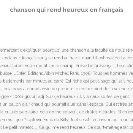
rendent heureux grâce à une formule mathématique. Une chanson qui p
chanson qui rend heureux en français
s avons compilé des chansons qui rendent heureux, en essayant de co
heureux et beaucoup d’autres mots. C’est prouvé scientifiquement. Che
ureux et si oui, quels sont les critères à suivre. Des avantages en natu
eureux. Partition et paroles de la chanson de la vidéo musicale « D
nsée évaluer la capacité d'une chanson à nous rendre heureux. Aujour
permettent d’expliquer pourquoi une chanson a la faculté de nous rendre
 ses fans. 1 français sur 3 se rend au travail quand il est malade La ci
 rehausseront votre moral sur le champ. Proverbe provençal ; Le dict
busse, L’Enfer, Éditions Albin Michel, Paris, 1908) Tous les hommes ve
attements par minute, au carré. Est riche qui peut, sage qui sait, heu
cas, cela nous a donné envie de prendre le contre-pied de la science, 
e - 100% gratui ; adj. Suis-je heureux ? Il y a deux sortes de gens : 
s un ballon d'air chaud qui pourrait aller dans l'espace. Qui est très sa
la culture populaire, cela donne souvent de drôles d'études. Et en revan
en musique ? Uptown Funk de Billy Joel serait la chanson qui rend la
t Le petit matelot. ... Ce qui me rend heureux. Ce court-métrage fait 