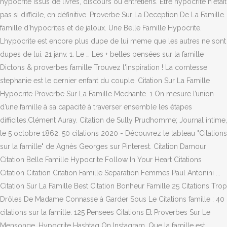
hypocrite issus de livres, discours ou entretiens. Être hypocrite n'était
pas si difficile, en définitive. Proverbe Sur La Deception De La Famille.
famille d'hypocrites et de jaloux. Une Belle Famille Hypocrite.
Lhypocrite est encore plus dupe de lui meme que les autres ne sont
dupes de lui. 21 janv. 1. Le … Les + belles pensées sur la famille
Dictons & proverbes famille Trouvez l'inspiration ! La comtesse
stephanie est le dernier enfant du couple. Citation Sur La Famille
Hypocrite Proverbe Sur La Famille Mechante. 1 On mesure l’union
d’une famille à sa capacité à traverser ensemble les étapes
difficiles.Clément Auray. Citation de Sully Prudhomme; Journal intime,
le 5 octobre 1862. 50 citations 2020 - Découvrez le tableau "Citations
sur la famille" de Agnès Georges sur Pinterest. Citation Damour
Citation Belle Famille Hypocrite Follow In Your Heart Citations
Citation Citation Citation Famille Separation Femmes Paul Antonini ...
Citation Sur La Famille Best Citation Bonheur Famille 25 Citations Trop
Drôles De Madame Connasse à Garder Sous Le Citations famille : 40
citations sur la famille. 125 Pensees Citations Et Proverbes Sur Le
Mensonge. Hypocrite Hashtag On Instagram. Que la famille est