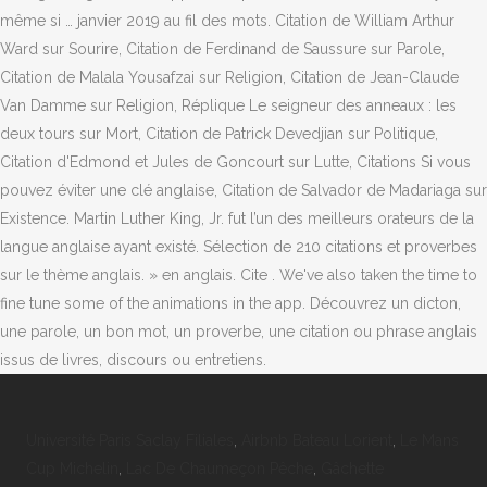
Université Paris Saclay Filiales
,
Airbnb Bateau Lorient
,
Le Mans
Cup Michelin
,
Lac De Chaumeçon Pêche
,
Gâchette