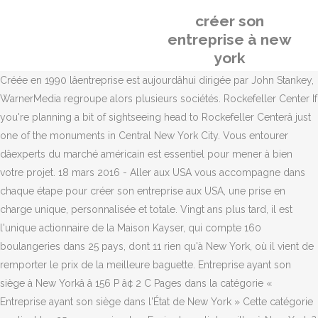
créer son
entreprise à new
york
Créée en 1990 lâentreprise est aujourdâhui dirigée par John Stankey,
WarnerMedia regroupe alors plusieurs sociétés. Rockefeller Center If
you're planning a bit of sightseeing head to Rockefeller Centerâ just
one of the monuments in Central New York City. Vous entourer
dâexperts du marché américain est essentiel pour mener à bien
votre projet. 18 mars 2016 - Aller aux USA vous accompagne dans
chaque étape pour créer son entreprise aux USA, une prise en
charge unique, personnalisée et totale. Vingt ans plus tard, il est
l'unique actionnaire de la Maison Kayser, qui compte 160
boulangeries dans 25 pays, dont 11 rien qu'à New York, où il vient de
remporter le prix de la meilleure baguette. Entreprise ayant son
siège à New Yorkâ â 156 P â¢ 2 C Pages dans la catégorie «
Entreprise ayant son siège dans l'État de New York » Cette catégorie