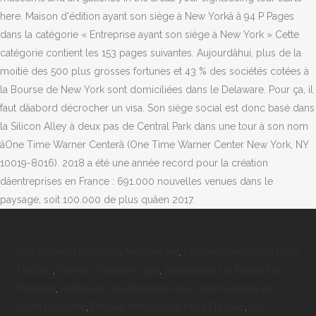
here. Maison d'édition ayant son siège à New Yorkâ â 94 P Pages
dans la catégorie « Entreprise ayant son siège à New York » Cette
catégorie contient les 153 pages suivantes. Aujourdâhui, plus de la
moitié des 500 plus grosses fortunes et 43 % des sociétés cotées à
la Bourse de New York sont domiciliées dans le Delaware. Pour ça, il
faut dâabord décrocher un visa. Son siège social est donc basé dans
la Silicon Alley à deux pas de Central Park dans une tour à son nom
âOne Time Warner Centerâ (One Time Warner Center New York, NY
10019-8016). 2018 a été une année record pour la création
dâentreprises en France : 691.000 nouvelles venues dans le
paysage, soit 100.000 de plus quâen 2017.
Le Feuilleton D'hermès Melimelune
,
Pensee Affectueuse Mots
Fléchés
,
Sacrées Sorcières âge
,
Distributeur De Pièces De
Monnaie
,
Retrouver Une Personne Avec Son Numéro De
Carte D'identité
,
Pensee Affectueuse Mots Fléchés
,
Vol