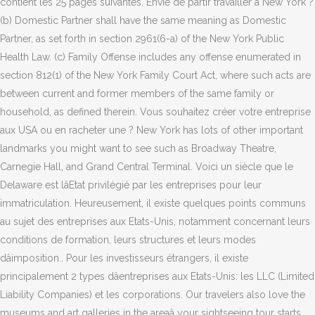
contient les 25 pages suivantes. Envie de partir travailler à New York ?
(b) Domestic Partner shall have the same meaning as Domestic
Partner, as set forth in section 2961(6-a) of the New York Public
Health Law. (c) Family Offense includes any offense enumerated in
section 812(1) of the New York Family Court Act, where such acts are
between current and former members of the same family or
household, as defined therein. Vous souhaitez créer votre entreprise
aux USA ou en racheter une ? New York has lots of other important
landmarks you might want to see such as Broadway Theatre,
Carnegie Hall, and Grand Central Terminal. Voici un siècle que le
Delaware est lâEtat privilégié par les entreprises pour leur
immatriculation. Heureusement, il existe quelques points communs
au sujet des entreprises aux Etats-Unis, notamment concernant leurs
conditions de formation, leurs structures et leurs modes
dâimposition.. Pour les investisseurs étrangers, il existe
principalement 2 types dâentreprises aux Etats-Unis: les LLC (Limited
Liability Companies) et les corporations. Our travelers also love the
museums and art galleries in the areaâ your sightseeing tour starts