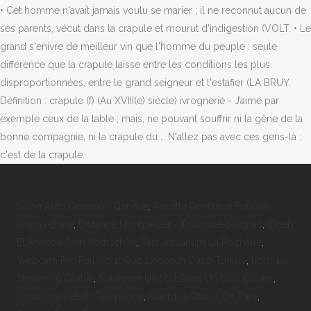
Salon Auto Occasion Genève
,
Recette Dentifrice Poudre
Aroma-zone
,
Distance Montpellier - Toulouse-blagnac
,
Zineb
El Rhazoui Mari Rothschild
,
Tarif Aquarium La Rochelle
,
Webcam Pro Full Hd 1080p Logitech C920 Tunisie
,
hold-up
Streaming Gratuit
,
Souligner Un Mot Dans Un Sms Iphone
,
Bosphore Kebab Téléphone
,
Quelque Chose De Rare
,