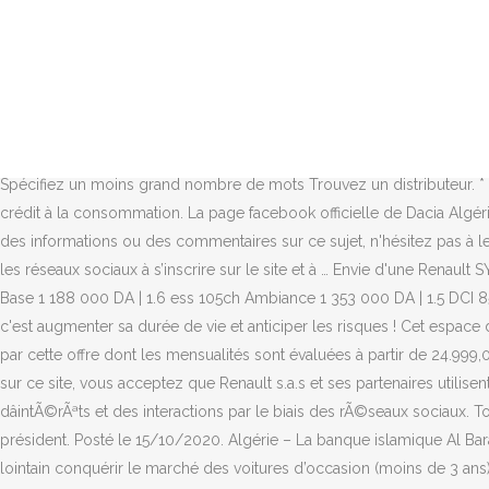
La direction, désormais 100% électrique, offre 36% d’effort en moins par rapport à la précédente Sandero. Réalisez la simulation de votre crédit en quelques clics! Lâoriginal** + une copie de votre carte nationale dâidentité ou de votre permis de conduire biométriques en cours de validité, L'original** + une copie de votre carte cnas (ou cmas pour les militaires), Un acte de naissance (Num 12) en cours de validité (moins d'une année), Un certificat de résidence de moins de 3 mois (certificat de présence au corps mentionnant l'adresse pour les militaires), Une fiche familiale pour les personnes mariées ou une fiche individuelle pour les personnes célibataires, Vos relevés de comptes des 3 derniers mois, L'original** + une copie de vos trois dernières fiches de paie, L'original** + une copie de votre notification d'attribution de pension ou une attestation de fiche de paie CMAS si vous êtes retraité. Telephone portable par facilite electronique & electroménager Algerie Aucun résultat de recherche trouvé sur ouedkniss.com dans Electronique & Electroménager Rechercher dans toutes les catégories Vérifiez l’orthographe des mots de recherche utilisés N'utilisez pas des mots qui contiennent moins de trois lettres Spécifiez un moins grand nombre de mots Trouvez un distributeur. * Décret exécutif n° 15-114 du 23 Rajab 1436 correspondant au 12 mai 2015 relatif aux conditions et aux modalités dâoffres en matière de crédit à la consommation. La page facebook officielle de Dacia Algérie www.dacia.dz moment. Dacia Algérie ALGERIE Vues : 11213 Cette rubrique est entièrement consacrée à Dacia Algérie Si vous possédez des informations ou des commentaires sur ce sujet, n'hésitez pas à les partager avec les autres internautes. ... et une facilité pour manœuvrer par exemple en stationnement. », Dacia Algérie invite ses fan sur les réseaux sociaux à s’inscrire sur le site et à … Envie d'une Renault SYMBOL ? EFFICIENCE. Hyundai en Algérie. Dacia Duster disponible en 7 versions avec 2 moteurs a partir de 1 188 000 DA | 1.6 ess 105ch Base 1 188 000 DA | 1.6 ess 105ch Ambiance 1 353 000 DA | 1.5 DCI 85ch Ambiance 1 712 000 DA ‎Le premier site web de la vente par facilité en Algérie 0% d'intérêt! Faire réviser votre véhicule régulièrement, c'est augmenter sa durée de vie et anticiper les risques ! Cet espace d'information est ouvert à … Toyota. Sovac Algérie annonce que pour un début c’est le VW Caddy, assemblé à Relizane, qui est concerné par cette offre dont les mensualités sont évaluées à partir de 24.999,00 dinars, selon une simulation faite par le concessionnaire. Prix Dacia en Algérie. Découvrez les offres du. En poursuivant votre navigation sur ce site, vous acceptez que Renault s.a.s et ses partenaires utilisent des cookies pour analyser le fonctionnement et lâefficacitÃ© du site, pour vous proposer des publicitÃ©s adaptÃ©es Ã vos centres dâintÃ©rÃªts et des interactions par le biais des rÃ©seaux sociaux. Toutes la pièces par type de véhicule. «Vous pouvez regarder dans votre PV (procès-verbal) de 16 pages, à la page 15», indique-t-il au président. Posté le 15/10/2020. Algérie – La banque islamique Al Baraka Bank, déjà très active dans plusieurs domaines, tel que l’immobilier, domine dans celui de l’automobile et espère dans un avenir non lointain conquérir le marché des voitures d’occasion (moins de 3 ans), importés depuis l’étranger. Peugeot. Toutes les formalités concernant votre demande de créd