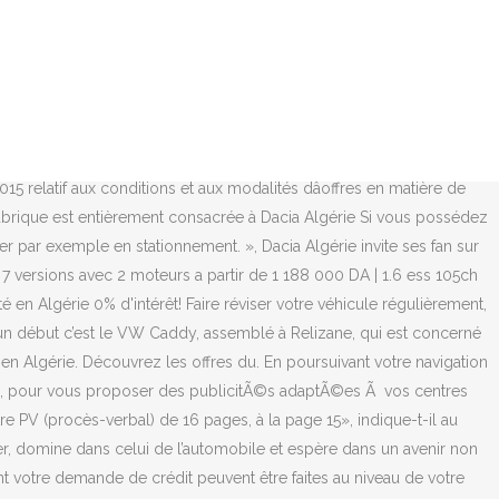
ée de voile sur la triplette Dacia Logan, Sandero et Sandero Stepway. BNP PARIBAS présent en Algérie depuis 2001 à travers un réseau de 75 agences sur le territoire national. Découvrez Dacia Sandero Stepway, ses versions, ses équipements,… par Dacia Algérie. * sous réserve d'acceptation par BNP Paribas El Djazaïr. 2 Juillet 2019. 1 046 en parlent. Nos vÃ©hicules fabriquÃ©s en AlgÃ©rie, sont dÃ©sormais accessibles Ã crÃ©dit ! 2 Septembre 2020. 3 Octobre 2019. sta_dz_ 5 55. est une entreprise privée spécialisé dans la vente d'articles de ménage,électroménagers, informatiques & téléphonies par facilité de paiement. Le total de vos mensualités de crédit y compris la demande de crédit ne doit pas dépasser 30% de vos revenus mensuels *. ÙØ¨ ÙØ¨Ø§Ø±Ù Ø§ÙÙÙ ÙÙÙÙ, Tadartcom - le premier site en algerie de meuble par facilitÃ©, meuble par facilitÃ©, montage et livraison gratuit Ã tous l'algerie, meuble Chambre a coucher, Chambre a coucher par facilitÃ©, Cuisine par facilitÃ©, meuble chambres a coucher adulte, meuble chambres enfants, meuble armoires , meuble living , meuble tv, meuble algerie - Tadartcom, Tadartcom - Meuble algerie, meuble par facilitÃ©, chambre a coucher par facilitÃ©, Tadartcom, Meuble algerie, Meuble, meuble par facilitÃ©, chambre a coucher, chambre a coucher par facilitÃ©. Audi. This video is unavailable. En effet, dans un communiqué rendu public, le Centre a indiqué avoir organisé la cinquième édition du salon virtuel des études en France, afin de permettre aux participants d’échanger en direct avec les écoles supérieures de leur choix. La durée de remboursement est plafonné à 60 mois (5 ans)*. Pour mieux vous accompagner dans votre demande de crédit, Renault Algérie Spa a signé un partenariat avec BNP PARIBAS EL DJAZAIR. Devenir distributeur. Une fois le crédit accordé par lâorganisme de financement, le client procédera au remboursement. Watch Queue Queue. “COMPTOIR DE LA PATIENCE”, cette société privée qui offre la possibilité d’acquisition de véhicules neufs par échéancier, conformément aux préceptes de la Chariâ, à travers son offre “TASHIL”, propose en ce moment la SKODA FABIA par facilité de paiement ,avec un prix total à payer de 2.150.000 Da. 14 Janvier 2020. Dacia en Algérie. La page facebook officielle de Dacia Algérie www.dacia.dz 0 770 905 000 (coût d’appel national) En savoir plus; Mon entretien. Nos véhicules fabriqués en Algérie, sont désormais accessibles à crédit ! Vous remboursez le prêt sous forme de mensualités, dont le montant est fixé au moment de la signature du contrat. Le choix du vaccin russe Spoutnik V a été opté par l’Algérie sur la base de trois critères de réflexion objectifs, explique le professeur Mohamed Belhocine, membre du Comité scientifique ayant eu pour mission de sélectionner le vaccin. Dépôt de dossier et signature de l'offre de crédit. La Hyundai i20 par facilité de paiement à partir de 2.250.000 Da. La Dacia Sandero Stepway débarque en Algérie - Découvrez gratuitement tous les articles, les vidéos et les infographies sur liberte-algerie.com Votre demande de crédit sera d