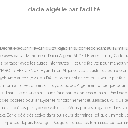
it peuvent être faites au niveau de votre Agent Renault le plus proche : Aucun salaire minimum, au-delà du minimum légal, nâest exigé pour pouvoir bénéficier du crédit par voie réglementaire. ** l'original de votre document vous sera immédiatement restitué, Roulez confiantavec les garanties Renault. Hyundai recrute. 469 talking about this. Dacia Logan-mcv disponible en 3 versions avec 3 moteurs a partir de 1 354 000 DA | 1.6 ess 90ch Laureate 1 354 000 DA | 1.6 GPL 90ch Laureate 1 438 000 DA | 1.6 DCI 65ch Laureate 1 512 000 DA A l’occasion du lancement de la Dacia Sandero « Made in bladi » qui aura lieu les 23 et 24 juin, Dacia Algérie organise un concours sur sa page facebook. Demande de crédit Pour mieux vous accompagner dans votre demande de crédit, Renault Algérie Spa a signé un partenariat avec BNP PARIBAS EL DJAZAIR. Cette prestation est facturée à partir de 4900 DA selon le message publicitaire diffusé à travers la presse. Toutes les formalités concernant votre demande de crédit sont faites au niveau de votre distributeur Renault le plus proche. La Société “Comptoir de la Patience” qui offre la possibilité d’acquisition de véhicules par facilité de paiement à travers la formule “Tashil”, propose en ce moment la Hyundai i20 dans ses deux versions … Nazim Guerroumi 16 Novembre 2020. 56 talking about this. Non disponible ... Dacia Sandero. Watch Queue Queue 14 Janvier 2020. Pour le financer, nous vous proposons la solution. à partir 1.799.000 DA. Dacia. Nissan. Tadartcom - le premier site en algerie de meuble par facilité, meuble par facilité, livraison gratuit à tous l'algerie, montage gratuit, meuble alger, Chambre a coucher, Chambre a coucher par facilité, Cuisine par facilité, meuble chambres a coucher adulte, meuble chambres enfants, meuble armoires , meuble living , meuble tv - Tadartcom Dacia Algérie, marque du groupe Renault, propose à ses clients un forfait freinage pour le remplacement des plaquettes de frein avant. Note importante ... Les prix et remises des marques affichés sur notre site nous ont été communiqué par les représentants et distributeurs officiels de ses marques. 29 Décembre 2019. Demande d'informations. 676 talking about this. Sous le titre « Le temps d’une soirée soyez un VIP Dacia! La livraison du véhicule une fois lâaccord définitif notifié. Salutations. » Faites confiance à DACIA et roulez en toute sécurité, Les plaquettes de freins sont à partir … Pour faire simple, si vous etes frustré de ne pas pouvoir acheter une voiture par facilité ou avec crédit en Algérie n'insultez personnes plutot remercier votre ancien ministre Ouyahia car c'est lui qui a abolit la loi perméttant de se procurer une voiture grace a un crédit bancaire ou par facilité. Offres promotionnelles. L'Algérie a choisi le vaccin russe Spoutnik V sur la base de trois critères, d'après le journal TSA. Cette allocution donnée le 2 décembre dernier, et publiée sur le site de la Banque des Règlements Internationaux , a fait grand bruit dans le monde de la finance islamique. ... Chaque renouvellement de contrat accompagné par de la gratuit ... Encore des remises sur les pneumatiques chez Citroën Algérie. LED STREAM 24 POUS - Electronique & Electroménager; Téléviseurs , Ecrans plats Ecran 24 "Produit neuf jamais utilisé Parnet sat vente par facilite محل بارني سات يقدم لزبائن الكرام متوفر حاليا stream system 24 pouse smart disponible le stream system au prix imbattable de 1000da par … ... Lev
dacia algérie par facilité