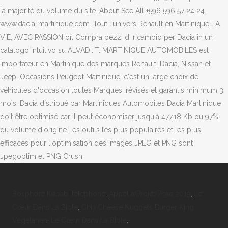
Bosphore Kebab Téléphone
,
Appel à Projet Pcae 2019
,
Le
Cœur Dans La Bible
,
Chili Cheese Nuggets Burger King
Vegetarien
,
Le Cœur Dans La Bible
,