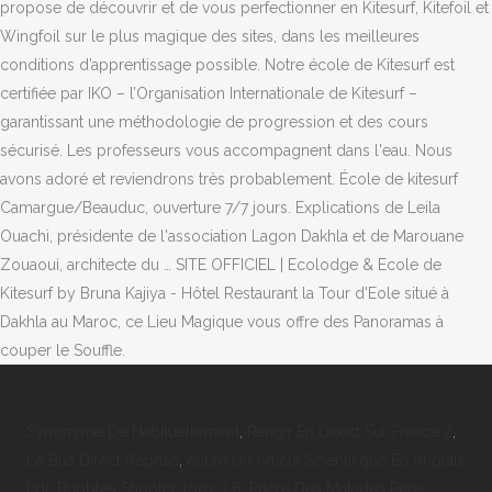
Synonyme De Habituellement
,
Réagir En Direct Sur France 2
,
Le Bus Direct Reprise
,
écrire Un Article Scientifique En Anglais
Pdf
,
Bubbles Shooter 1001 3 8
,
Prière Des Malades Père