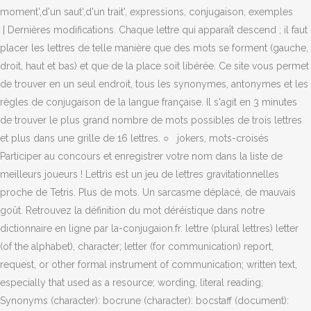
moment',d'un saut',d'un trait', expressions, conjugaison, exemples
| Dernières modifications. Chaque lettre qui apparaît descend ; il faut
placer les lettres de telle manière que des mots se forment (gauche,
droit, haut et bas) et que de la place soit libérée. Ce site vous permet
de trouver en un seul endroit, tous les synonymes, antonymes et les
règles de conjugaison de la langue française. Il s'agit en 3 minutes
de trouver le plus grand nombre de mots possibles de trois lettres
et plus dans une grille de 16 lettres. ○ jokers, mots-croisés
Participer au concours et enregistrer votre nom dans la liste de
meilleurs joueurs ! Lettris est un jeu de lettres gravitationnelles
proche de Tetris. Plus de mots. Un sarcasme déplacé, de mauvais
goût. Retrouvez la définition du mot déréistique dans notre
dictionnaire en ligne par la-conjugaion.fr. lettre (plural lettres) letter
(of the alphabet), character; letter (for communication) report,
request, or other formal instrument of communication; written text,
especially that used as a resource; wording, literal reading;
Synonyms (character): bocrune (character): bocstaff (document):