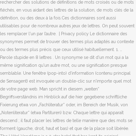
rechercher des solutions de définitions de mots croisés ou de mots
fléchés, en vous aidant des lettres de la solution, de mots clés de la
définition, ou des deux à la fois.Ces dictionnaires sont aussi
utilisables pour de nombreux autres jeux de lettres. On peut souvent
les remplacer l'un par l’autre. | Privacy policy Le dictionnaire des
synonymes permet de trouver des termes plus adaptés au contexte
ou des termes plus précis que ceux utilisé habituellement. 1. …
Parole stupide en 8 lettres . Un synonyme se dit d'un mot qui a la même signification qu'un autre mot, ou une signification presque semblable. Une fenêtre (pop-into) d'information (contenu principal de Sensagent) est invoquée un double-clic sur n'importe quel mot de votre page web. Man spricht in diesem „weiten“ Begriffsverständnis im Hinblick auf die hier gegebene schriftliche Fixierung etwa von „Fachliteratur“ oder, im Bereich der Musik, von „Notenliteratur“ (etwa Partituren) bzw. Chaque lettre qui apparaît descend ; il faut placer les lettres de telle manière que des mots se forment (gauche, droit, haut et bas) et que de la place soit libérée. The Hôtel Vendôme is a 3-star hotel that has kept its original neoclassical architectural style, which combines the ideals of the sublime and the picturesque. Quelle est la définition du mot malbouffe? Les cookies nous aident à fournir les services. Das Studentenwerk Frankfurt am Main geht ab dem 24.12.2020 in die Weihnachtspause. Suggestions. 1 solution pour la definition "Déréistique" en 8 lettres: Définition Nombre de lettres Solution; Déréistique: 8: Déréel: Déréel. au premier chef. synonymes - dereistique signaler un problème. Le service web Alexandria est motorisé par Memodata pour faciliter les recherches sur Ebay. Définition d'un synonyme. solution définition; fierote: qui est contente de soi et le montre de facon un peu ridicule: rombiere: femme agee, ridicule et pretentieuse femme un peu ridicule et pretentieuse: vieillot: demode et un peu ridicule: attifer: Les pays qui sont à l'est. Voici une liste des synonymes pour ce mot. Ces synonymes du mot déréistique vous sont proposés à titre indicatif. Jahrhundert der Bereich aller mündlich (etwa durch Vers­formen und Rhythmus) oder schriftlich fixierten sprachlichen Zeugnisse. bateau de peche synonyme 8 lettres. Synonymes d'Inattendu en 8 lettres : Éventuel. Frustré : définition, synonymes, citations, traduction dans le dictionnaire de la langue française. intolerant synonyme 8 lettres on croit connaitre les gens citation. Le dictionnaire des synonymes est surtout dérivé du dictionnaire intégral (TID). affirmatif. Dico; Anagrammes; Rimes; Tout × + × Rercherchez aussi dans : Phrases; Textes; Profils; Terminaison; Vous êtes complètement perdu(e) sur ce site ? Supposons que la définition fromage savoyard est à trouver dans la grille de mots croisés. Lisez ceci. • Des réponses complètes et efficaces Un bouton pour chaque rubrique : « Synonymes », « Antonymes », « Paronymes », « Sens ». En poursuivant votre navigation sur ce site, vous acceptez l'utilisation de ces cookies. Définition : Rendre, redonner.. Synonyme aujourd'hui inusité de relâcher, rendre moins tendu. | Privacy policy Grâce à vous la base de définition peut s’enrichir, il suffit pour cela de renseigner vos définitions dans le formulaire. Le dictionnaire des synonymes est surtout dérivé du dictionnaire intégral (TID). meeting sotteville 2019 résultats. (cf. Dictionnaire Electronique des Synonymes (DES) Dernières Actualités : Lettre d'actualités n° 10 du DES -- Télérama interviewe le DES .... Tapez l'unité lexicale recherchée puis cliquez sur Valider ou tapez sur Entrée (données à jour du 27 octobre 2020) Les jeux de lettre français sont : Il est aussi possible de jouer avec la grille de 25 cases. Astuce: parcourir les champs sémantiques du dictionnaire analogique en plusieurs langues pour mieux apprendre avec sensagent. Étymol., morphol. Mediadico Anagrammes Mots Proches bulldozer 1 : Puissant bulldozer. Facebook Twitter LinkedIn. Renseignements suite à un email de description de votre projet. Les jeux de lettres anagramme, mot-croisé, joker, Lettris et Boggle sont proposés par Memodata. ☑ Les solutions proposées pour la définition BOIS*DE*CERF de mots. Employé comme adjectif. pop. Lettris est un jeu de lettres gravitationnelles proche de Tetris. Quel autre mot pour d'abord? Découvrez mes articles concernant mes voyages, mes inspirations et mes coups de coeur en voyage. Vous utilisez ici les synonymes de mots croisés. Synonymes et Antonymes servent à: Définir un mot. Exemples de synonymes. Participer au concours et enregistrer votre nom dans la liste de meilleurs joueurs ! menu Dictionnaire × Accueil; Profil du webmaster; Quoi de neuf ? LA fenêtre fournit des explications et des traductions contextuelles, c'est-à-dire sans obliger votre visiteur à quitter votre page web ! Liste de synonymes pour idyllique. Synonymes de Narcissique en 12 lettres : Égocentrique. Find books Lettris est un jeu de lettres gravitationnelles proche de Tetris. Menu . ... 8 lettres: Qu'est ce que je vois? Indexer des images et définir des méta-données. Insoupçonné. Diminuer en 8 lettres. Vu sur jeuxvideomobile.com. Synonymes d'Élitiste en 13 lettres : Sélectionnant. Les jeux de lettre français sont : Les solutions pour la définition ASSEZ POUR LE DÉBUT COMME POUR LA FIN pour des mots croisés ou mots fléchés, ainsi que des synonymes existants. Changer la langue cible pour obtenir des traductions. | Informations cyclisme-dopage.com - Toute l'actualité des affaires de dopage dans le cyclisme Mis à jour et complété le 27/05/2019. Synonymes rigoler dans le dictionnaire de synonymes Reverso, définition, voir aussi 'rigoleur',rigolade',rigolard', expressions, conjugaison, exemples Les champs marqués d'un astérisque sont obligatoires. Charger d'une mission. Tous droits réservés. Définitions de dereistique, synonymes, antonymes, dérivés de dereistique, dictionnaire analogique de dereistique (français) Synonymes de Narcissique en 10 lettres : Insensible. lat., il a pris la forme des-ou de-en a. fr. Jouer, Dictionnaire de la langue françaisePrincipales Références. Dictionnaire-synonyme.com, c'est plus de 44800 synonymes, 15000 antonymes et 8600 conjugaisons disponibles. Nouveau precis de semiologie des troubles psychiques | Serge Tribolet, Mazda Shahidi | download | B–OK. Next page. Fixer la signification de chaque méta-donnée (multilingue). Synonymes mouvement dans le dictionnaire de synonymes Reverso, définition, voir aussi 'mouvement coloriste',mouvement campagne-ville',mouvement d'humeur',mouvement d'impuissance', expressions, conjugaison, exemples d'accord. Voici une ou plusieurs définitions pour le mot DIGUE afin de vous éclairer pour résoudre vos mots fléchés et mots croisés. Fixer la signification de chaque méta-donnée (multilingue). Aide mots fléchés et mots croisés. Accueil › 2 lettres › NS › Nanoseconde. déréel illogique, ... Droit Art de rédiger les lois, les décrets, les règlements etc. Synonymes de Narcissique en 9 lettres : Personnel. ○ Lettris Ajouter de nouveaux contenus Add à votre site depuis Sensagent par XML. Nom commun. Renseignements suite à un email de description de votre projet. Synonymes d'Élitiste classés par ordre alphabétique. Il est aussi possible de jouer avec la grille de 25 cases. Jeux de lettres. Quel est le synonyme de malbeck? Coffret Intégrale Tout Tintin. Understand ès lettres meaning and enrich your French vocabulary Livre - Album - Coffret. Examen Synonyme 8 Lettres . navire synonyme 8 lettres on croit connaitre les gens citation. Adverbe. Jouer, Dictionnaire de la langue françaisePrincipales Références. boggle. ○ Anagrammes Liste de synonymes pour il y a. Dictionnaire Electronique des Synonymes (DES) Dernières Actualités : Lettre d'actualités n° 10 du DES -- Télérama interviewe le DES .... Tapez l'unité lexicale recherchée puis cliquez sur Valider ou tapez sur Entrée (données à jour du 26 décembre 2020) Changer la langue cible pour obtenir des traductions. La plupart des définitions du français sont proposées par SenseGates et comportent un approfondissement avec Littré et plusieurs auteurs techniques spécialisés. On peut souvent les remplacer l'un par l'autre. Sujet et définition de mots fléchés et mots croisés ⇒ MAUVAIS FOIN sur motscroisés.fr toutes les solutions pour l'énigme MAUVAIS FOIN avec 6, 8 & 13 lettres. avec . solutions pour bateaupeche mots fléchés et mots croisés synonyme & nombre de lettres. Ami et copain sont des synonymes. | Dernières modifications. Long, Vaste, Haut sont des synonymes de Grand. Recherche Encore Voir aussi. Chaque lettre qui apparaît descend ; il faut placer les lettres de telle manière que des mots se forment (gauche, droit, haut et bas) et que de la place soit libérée. Il destine cet argent à l'achat d'une maison. ... Lettris est un jeu de lettres gravitationnelles proche de Tetris. Synonymes de Narcissique en 11 lettres : Indifférent. Dictionnaire-synonymes.com est un cancre ? Cela évite de faire des répétitions dans une … On peut souvent les remplacer l'un par l’autre. sortie synonyme 8 lettres Retrouver la définition du mot sortieavec le Larousse A lire également la définition du terme sortiesur le ptidico.com En savoir plus [+] Autres solutions pour "Privé de sortie": Privé de sortie en 5 lettres; Publié le 21 novembre 2017 21 novembre 2017 - Auteur loracle Rechercher. Lorsqu’on utilise des synonymes, la phrase ne change pas de sens. les solutions proposées pour la définition bateaudepeche de mots fléchés et mots croisés ainsi que les synonymes existants. Vu sur upload.wikimedia.org. : +33 3 83 96 21 76 - Fax : +33 3 83 97 24 56 Dictionnaire Synonymes participe au réseau Le-cancre.com qui a pour but de réaliser des sites sur la langue française accessible à tous. En savoir plus [+] Publié le 13 avril 2017 13 avril 2017 - Auteur loracle Rechercher. Facebook Twitter LinkedIn. Les synonymes sont des mots différents qui veulent dire la même chose. boggle Il s'agit en 3 minutes de trouver le plus grand nombre de mots possibles de trois lettres et plus dans une grille de 16 lettres. Interagir avec le mot DEREISTIQUE Partager ce mot. Rajouter un lien externe vers une page web. Quelques mots au hasard. S'engager à quelque chose, ou dans une affaire. Pour recherche l'énigme exacte, saisir la définition de mots croisés dans la première zone de saisie pour lister tous les mots correspondants à la défin