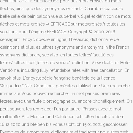
définition CHUTE SILENCIEUSE pour des mots croisés ou mots
fléchés, ainsi que des synonymes existants. Chambre spacieuse
belle salle de bain balcon vue superbe! 7. Sujet et définition de mots
fléchés et mots croisés ⇒ EFFICACE sur motscroisés.fr toutes les
solutions pour l'énigme EFFICACE. Copyright © 2000-2016
sensagent : Encyclopédie en ligne, Thesaurus, dictionnaire de
définitions et plus. ès lettres synonyms and antonyms in the French
synonyms dictionary, see also 'en toutes lettres',faculté des
lettres',lettres liées',lettres de voiture', definition. View deals for Hôtel
Vendôme, including fully refundable rates with free cancellation. En
savoir plus. L'encyclopédie française bénéficie de la licence
Wikipedia (GNU). Conditions générales d'utilisation • Une recherche
immédiate Vous pouvez rechercher un mot par ses premières
lettres, avec une faute d'orthographe ou encore phonétiquement. On
peut souvent les remplacer l'un par l’autre. Phrases avec le mot
malbouffe. Alle Mensen und Cafeterien schließen bereits ab dem
16.12.2020 und bleiben bis voraussichtlich 15.01.2021 geschlossen.
Exemples de synonymes. dictionnaire et traducteur pour sites web.