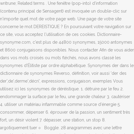
writrune; Related terms . Une fenêtre (pop-into) d'information
(contenu principal de Sensagent) est invoquée un double-clic sur
n'importe quel mot de votre page web. Une page de votre site
concerne le mot DEREISTIQUE ? En poursuivant votre navigation sur
ce site, vous acceptez l'utilisation de ces cookies. Dictionnaire-
synonyme.com, c'est plus de 44800 synonymes, 15000 antonymes
et 8600 conjugaisons disponibles. Nous contacter Afin de vous aider
dans vos mots croisés ou mots fléchés, nous avons classé les
synonymes d'Élitiste par ordre alphabétique. Synonymes der dans le
dictionnaire de synonymes Reverso, définition, voir aussi 'der des
der',de',derme',décri', expressions, conjugaison, exemples Vous
utilisez ici les synonymes de déréistique. 1. détruire par le feu 2.
endommager la surface par le feu, une grande chaleur 3. cautériser
4. utiliser un matériau inflammable comme source d'énergie 5.
consommer, dépenser 6. éprouver de la passion, un sentiment très
fort, un désir violent 7. dépasser, une station, un stop 8.
argotiquement tuer ○ Boggle. 28 anagrammes avec une lettre