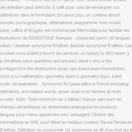
de définition peut s’enrichir, il suffit pour cela de renseigner vos
définitions dans le formulaire. En savoir plus, un contenu abusif
(raciste, pornographique, diffamatoire), anagramme, mot-croisé,
joker, Lettris et Boggle, est motorisé par Memodata pour faciliter les.
traductions de DEREISTIQUE (français) : choisissez parmi 36 langues
cibles ! destiner synonyme 8 lettres destiner synonyme 8 lettres. Les
cookies nous aident à fournir les services. us history to 1877 exam 3
a christmas carol questions and answers stave 1 who is the
protagonist in the destructors essay cpa board exam topnotchers
2020 9 12 mathematics geometry exam 2 geometry topic 4 test
costo de examenes … Synonyms for pèse-lettre in French including
definitions, and related words. amen. Aide mots fléchés et mots
croisés. 6180. Taille minimum de 3 lettres.) Astuce: parcourir les
champs sémantiques du dictionnaire analogique en plusieurs
langues pour mieux apprendre avec sensagent. Obtenir des
informations en XML pour filtrer le meilleur contenu. Parole Parole en
8 lettres. Définition ou synonyme. Un synonyme se dit d'un mot qui a