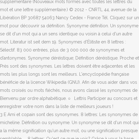
supplémentaire (Nouveaux mots formés avec toutes les lettres du
mot et une lettre supplémentaire.) © 2012 - CNRTL 44, avenue de la
Libération BP 30687 54063 Nancy Cedex - France Tél. Cliquez sur un
mot pour découvrir sa définition. Synonyme définition. Un synonyme
se dit d'un mot qui a un sens identique ou voisin à celui d'un autre
mot. Literatur ist seit dem 19. Synonymes d'Élitiste en 8 lettres :
Sélectif. 83 000 entrées, plus de 3 000 000 de synonymes et
d’antonymes. Synonyme déréistique; Définition déréistique. Proche et
Près sont des synonymes. Les lettres doivent être adjacentes et les
mots les plus longs sont les meilleurs. L'encyclopédie française
bénéficie de la licence Wikipedia (GNU). Afin de vous aider dans vos
mots croisés ou mots fléchés, nous avons classé les synonymes de
Bienvenu par ordre alphabétique. ○ Lettris Participer au concours et
enregistrer votre nom dans la liste de meilleurs joueurs !
3 E Ami et copain sont des synonymes. 8 lettres: Les synonymes de
micheline. Définition ou synonyme. Un synonyme se dit d'un mot qui
a la même signification qu'un autre mot, ou une signification presque
semblable. ... 8 lettres: Qu'est ce que je vois? Grâce à vous la base