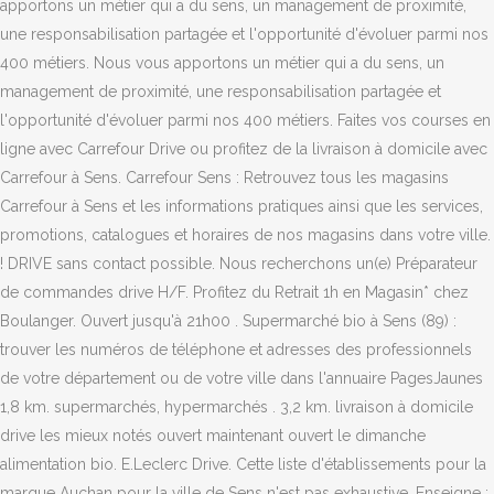
apportons un métier qui a du sens, un management de proximité,
une responsabilisation partagée et l'opportunité d'évoluer parmi nos
400 métiers. Nous vous apportons un métier qui a du sens, un
management de proximité, une responsabilisation partagée et
l'opportunité d'évoluer parmi nos 400 métiers. Faites vos courses en
ligne avec Carrefour Drive ou profitez de la livraison à domicile avec
Carrefour à Sens. Carrefour Sens : Retrouvez tous les magasins
Carrefour à Sens et les informations pratiques ainsi que les services,
promotions, catalogues et horaires de nos magasins dans votre ville.
! DRIVE sans contact possible. Nous recherchons un(e) Préparateur
de commandes drive H/F. Profitez du Retrait 1h en Magasin* chez
Boulanger. Ouvert jusqu'à 21h00 . Supermarché bio à Sens (89) :
trouver les numéros de téléphone et adresses des professionnels
de votre département ou de votre ville dans l'annuaire PagesJaunes
1,8 km. supermarchés, hypermarchés . 3,2 km. livraison à domicile
drive les mieux notés ouvert maintenant ouvert le dimanche
alimentation bio. E.Leclerc Drive. Cette liste d'établissements pour la
marque Auchan pour la ville de Sens n'est pas exhaustive. Enseigne :