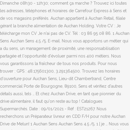
Dimanche 08h30 - 12h30; comment ça marche ? Trouvez ici toutes
les adresses, téléphones et horaires de Carrefour Express à Sens et
de vos magasins préférés. Auchan appartient à Auchan Retail, filiale
gérant la branche alimentation de Auchan Holding. Votre CV : Je
télécharge mon CV Je n'ai pas de CV. Tél : 03 86 95 08 86. 1 Auchan
Sens Auchan Sens 4.5 /5. E-mail. Nous vous apportons un métier qui
a du sens, un management de proximité, une responsabilisation
partagée et l'opportunité d'évoluer parmi nos 400 métiers. Nous
vous garantissons la fraîcheur de tous nos produits. Pour nous
trouver : GPS : 48.175601300, 3.291364500. Trouvez les horaires
d'ouverture pour Auchan Sens, Lieu-dit Chambertrand, Centre
commercial Porte de Bourgogne, 89100, Sens et vérifiez d'autres
détails aussi, tels … Et chez Auchan Drive, en tant que pionnier du
drive alimentaire, il faut qu'on reste au top ! Catalogues
Supermarchés. Date : 09/01/2021 - Réf : EST21267. Nous
recherchons un Préparateur livreur en CDD F/H pour notre Auchan
Drive de Melun! 1 Auchan Sens Auchan Sens 4.5 /5. 1 | je … Nous vous