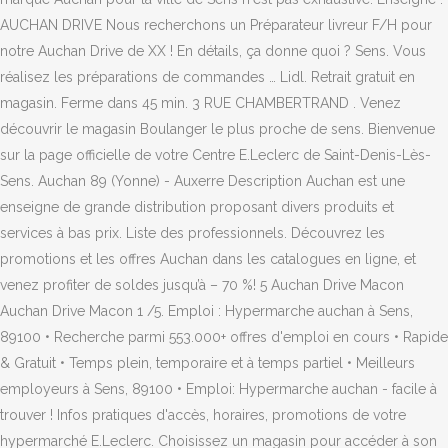
AUCHAN DRIVE Nous recherchons un Préparateur livreur F/H pour
notre Auchan Drive de XX ! En détails, ça donne quoi ? Sens. Vous
réalisez les préparations de commandes … Lidl. Retrait gratuit en
magasin. Ferme dans 45 min. 3 RUE CHAMBERTRAND . Venez
découvrir le magasin Boulanger le plus proche de sens. Bienvenue
sur la page officielle de votre Centre E.Leclerc de Saint-Denis-Lès-
Sens. Auchan 89 (Yonne) - Auxerre Description Auchan est une
enseigne de grande distribution proposant divers produits et
services à bas prix. Liste des professionnels. Découvrez les
promotions et les offres Auchan dans les catalogues en ligne, et
venez profiter de soldes jusqu’à – 70 %! 5 Auchan Drive Macon
Auchan Drive Macon 1 /5. Emploi : Hypermarche auchan à Sens,
89100 • Recherche parmi 553.000+ offres d'emploi en cours • Rapide
& Gratuit • Temps plein, temporaire et à temps partiel • Meilleurs
employeurs à Sens, 89100 • Emploi: Hypermarche auchan - facile à
trouver ! Infos pratiques d'accès, horaires, promotions de votre
hypermarché E.Leclerc. Choisissez un magasin pour accéder à son