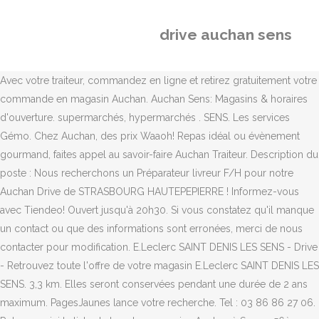
drive auchan sens
Avec votre traiteur, commandez en ligne et retirez gratuitement votre
commande en magasin Auchan. Auchan Sens: Magasins & horaires
d'ouverture. supermarchés, hypermarchés . SENS. Les services
Gémo. Chez Auchan, des prix Waaoh! Repas idéal ou évènement
gourmand, faites appel au savoir-faire Auchan Traiteur. Description du
poste : Nous recherchons un Préparateur livreur F/H pour notre
Auchan Drive de STRASBOURG HAUTEPEPIERRE ! Informez-vous
avec Tiendeo! Ouvert jusqu'à 20h30. Si vous constatez qu'il manque
un contact ou que des informations sont erronées, merci de nous
contacter pour modification. E.Leclerc SAINT DENIS LES SENS - Drive
- Retrouvez toute l'offre de votre magasin E.Leclerc SAINT DENIS LES
SENS. 3,3 km. Elles seront conservées pendant une durée de 2 ans
maximum. PagesJaunes lance votre recherche. Tel : 03 86 86 27 06.