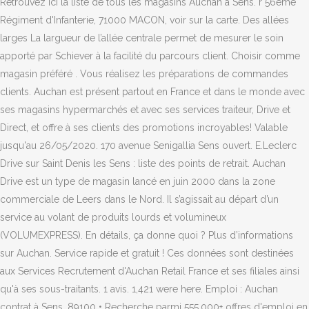
Retrouvez ici la liste de tous les magasins Auchan à Sens. r 56ème
Régiment d'Infanterie, 71000 MACON, voir sur la carte. Des allées
larges La largueur de l’allée centrale permet de mesurer le soin
apporté par Schiever à la facilité du parcours client. Choisir comme
magasin préféré . Vous réalisez les préparations de commandes
clients. Auchan est présent partout en France et dans le monde avec
ses magasins hypermarchés et avec ses services traiteur, Drive et
Direct, et offre à ses clients des promotions incroyables! Valable
jusqu'au 26/05/2020. 170 avenue Senigallia Sens ouvert. E.Leclerc
Drive sur Saint Denis les Sens : liste des points de retrait. Auchan
Drive est un type de magasin lancé en juin 2000 dans la zone
commerciale de Leers dans le Nord. Il s’agissait au départ d’un
service au volant de produits lourds et volumineux
(VOLUMEXPRESS). En détails, ça donne quoi ? Plus d’informations
sur Auchan. Service rapide et gratuit ! Ces données sont destinées
aux Services Recrutement d'Auchan Retail France et ses filiales ainsi
qu'à ses sous-traitants. 1 avis. 1,421 were here. Emploi : Auchan
contrat à Sens, 89100 • Recherche parmi 555.000+ offres d'emploi en