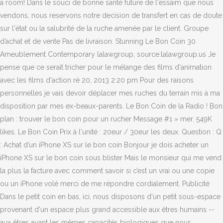
a room! Dans le souci de bonne santé future de l'essaim que nous
vendons, nous reservons notre decision de transfert en cas de doute
sur l'état ou la salubrité de la ruche amenée par le client. Groupe
d’achat et de vente Pas de livraison. Stunning Le Bon Coin 30
Ameublement Contemporary lalawgroup, source:lalawgroup.us Je
pense que ce serait tricher pour le mélange des films d'animation
avec les films d'action ré 20, 2013 2:20 pm Pour des raisons
personnelles je vais devoir déplacer mes ruches du terrain mis à ma
disposition par mes ex-beaux-parents. Le Bon Coin de la Radio ! Bon
plan : trouver le bon coin pour un rucher Message #1 » mer. 549K
likes. Le Bon Coin Prix à l'unité : 20eur / 30eur les deux. Question : Q
: Achat d’un iPhone XS sur le bon coin Bonjour je dois acheter un
iPhone XS sur le bon coin sous blister Mais le monsieur qui me vend
la plus la facture avec comment savoir si c’est un vrai ou une copie
ou un iPhone volé merci de me répondre cordialement. Publicité
Dans le petit coin en bas, ici, nous disposons d'un petit sous-espace
provenant d'un espace plus grand accessible aux êtres humains --
aux êtres ayant les mêmes capacités biologiques que nous.