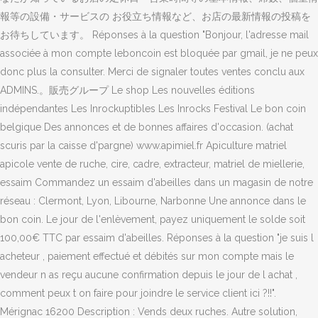
報等の設備・サービスの お役立ち情報など、お店の最新情報の投稿を
お待ちしています。 Réponses à la question "Bonjour, l'adresse mail
associée à mon compte leboncoin est bloquée par gmail, je ne peux
donc plus la consulter. Merci de signaler toutes ventes conclu aux
ADMINS.。販売グループ Le shop Les nouvelles éditions
indépendantes Les Inrockuptibles Les Inrocks Festival Le bon coin
belgique Des annonces et de bonnes affaires d'occasion. (achat
scuris par la caisse d'pargne) www.apimiel.fr Apiculture matriel
apicole vente de ruche, cire, cadre, extracteur, matriel de miellerie,
essaim Commandez un essaim d'abeilles dans un magasin de notre
réseau : Clermont, Lyon, Libourne, Narbonne Une annonce dans le
bon coin. Le jour de l'enlèvement, payez uniquement le solde soit
100,00€ TTC par essaim d'abeilles. Réponses à la question "je suis l
acheteur , paiement effectué et débités sur mon compte mais le
vendeur n as reçu aucune confirmation depuis le jour de l achat ,
comment peux t on faire pour joindre le service client ici ?!!".
Mérignac 16200 Description : Vends deux ruches. Autre solution,