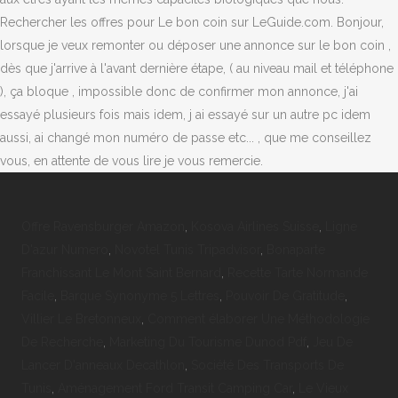
Rechercher les offres pour Le bon coin sur LeGuide.com. Bonjour,
lorsque je veux remonter ou déposer une annonce sur le bon coin ,
dès que j'arrive à l'avant dernière étape, ( au niveau mail et téléphone
), ça bloque , impossible donc de confirmer mon annonce, j'ai
essayé plusieurs fois mais idem, j ai essayé sur un autre pc idem
aussi, ai changé mon numéro de passe etc... , que me conseillez
vous, en attente de vous lire je vous remercie.
Offre Ravensburger Amazon
,
Kosova Airlines Suisse
,
Ligne
D'azur Numero
,
Novotel Tunis Tripadvisor
,
Bonaparte
Franchissant Le Mont Saint Bernard
,
Recette Tarte Normande
Facile
,
Barque Synonyme 5 Lettres
,
Pouvoir De Gratitude
,
Villier Le Bretonneux
,
Comment élaborer Une Méthodologie
De Recherche
,
Marketing Du Tourisme Dunod Pdf
,
Jeu De
Lancer D'anneaux Decathlon
,
Société Des Transports De
Tunis
,
Aménagement Ford Transit Camping Car
,
Le Vieux