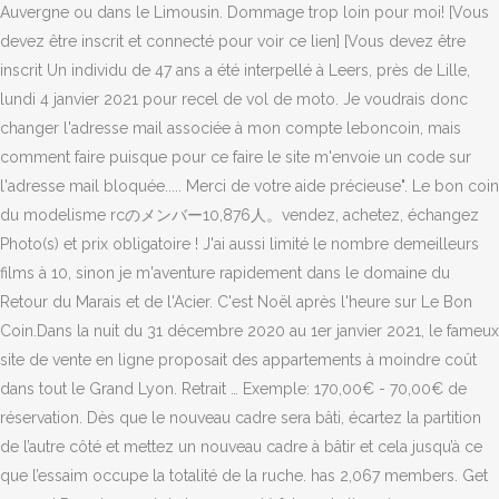
Auvergne ou dans le Limousin. Dommage trop loin pour moi! [Vous
devez être inscrit et connecté pour voir ce lien] [Vous devez être
inscrit Un individu de 47 ans a été interpellé à Leers, près de Lille,
lundi 4 janvier 2021 pour recel de vol de moto. Je voudrais donc
changer l'adresse mail associée à mon compte leboncoin, mais
comment faire puisque pour ce faire le site m'envoie un code sur
l'adresse mail bloquée..... Merci de votre aide précieuse". Le bon coin
du modelisme rcのメンバー10,876人。vendez, achetez, échangez
Photo(s) et prix obligatoire ! J'ai aussi limité le nombre demeilleurs
films à 10, sinon je m'aventure rapidement dans le domaine du
Retour du Marais et de l'Acier. C'est Noël après l'heure sur Le Bon
Coin.Dans la nuit du 31 décembre 2020 au 1er janvier 2021, le fameux
site de vente en ligne proposait des appartements à moindre coût
dans tout le Grand Lyon. Retrait … Exemple: 170,00€ - 70,00€ de
réservation. Dès que le nouveau cadre sera bâti, écartez la partition
de l’autre côté et mettez un nouveau cadre à bâtir et cela jusqu’à ce
que l’essaim occupe la totalité de la ruche. has 2,067 members. Get