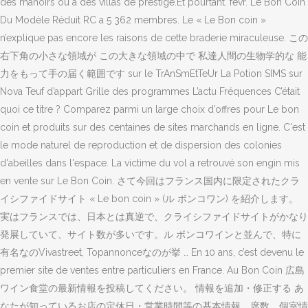
des manoirs ou à des villas de prestige.Et pourtant. févr. Le Bon Coin
Du Modèle Réduit RC a 5 362 membres. Le « Le Bon coin »
n’explique pas encore les raisons de cette braderie miraculeuse. この
右下角の小さな領域が この大きな領域の中で 私達人間の生物学的な 能
力をもって手の届く範囲です sur le TrAnSmEtTeUr La Potion SIMS sur
Nova Teuf d’appart Grille des programmes L’actu Fréquences C’était
quoi ce titre ? Comparez parmi un large choix d’offres pour Le bon
coin et produits sur des centaines de sites marchands en ligne. C'est
le mode naturel de reproduction et de dispersion des colonies
d'abeilles dans l'espace. La victime du vol a retrouvé son engin mis
en vente sur Le Bon Coin. さて今回はフランス国内に限定されたクラ
イシファイドサイト « Le bon coin » (ル ボンコワン) を紹介します。
実はフランスでは、日本とは真逆で、クライシファイドサイトがかなり
発展していて、サイト数が多いです。ル ボンコワインと並んで、特に
有名なのVivastreet, Topannonceなのが挙 … En 10 ans, c’est devenu le
premier site de ventes entre particuliers en France. Au Bon Coin 広島
ワイン食堂の最新情報を投稿してください。 情報を追加・修正する あ
なたが知っているお店の定休日・営業時間等の基本情報、席数、個室情