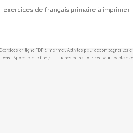
en CM1 et en CM2, vous avez l’embarras du choix. Coloriages magiques
exercices de français primaire à imprimer
u niveau de l’enfant, conformes aux programmes et guidées par une co
lasses de cp ce1 ce2 cm1 cm2, controle au cm2 au cp. Nous proposons
texte qu’il vient de lire. Entraînement à la lecture. 329 exercices de F
 long de l'année scolaire. Lectures pour faire. Accueil Français Mat
u CM2, les “mathématiques” et “l’histoire et la géographie” sont regro
xercices en ligne PDF à imprimer, Activités pour accompagner les enfa
çais… Apprendre le français - Fiches de ressources pour l'école élém