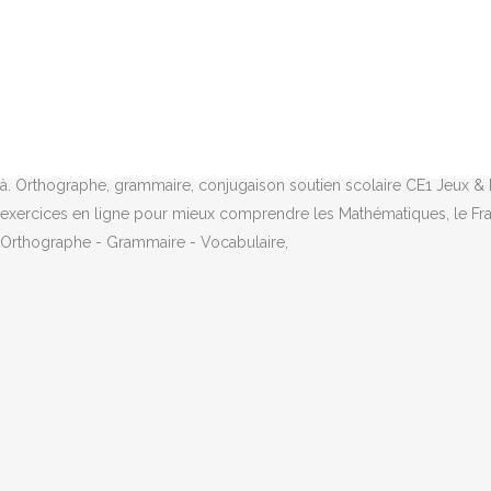
Avec nos exercices de français dédiés à la lecture pour les enfants 
activités, sous forme de fiches pédagogiques à imprimer, adaptées a
ligne pour apprendre le français en s'amusant. revision pour les c
compréhension de texte où l’enfant doit répondre à des questions sur un 
Développer vos comptences et progresser en maths en primaire tout au
exercices . Pour les fiches pédagogiques de l’école primaire, du CP a
à. Orthographe, grammaire, conjugaison soutien scolaire CE1 Jeux & E
exercices en ligne pour mieux comprendre les Mathématiques, le Fran
Orthographe - Grammaire - Vocabulaire,