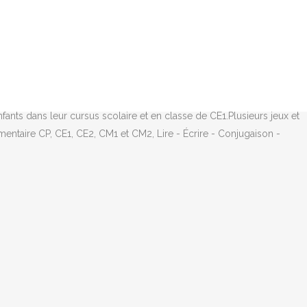
. Le 'a' sans accent est une forme conjuguée du verbe 'avoir'. Des
nsigne simple. Exercices de français pour 5 ème, jeux éducatifs en
 notamment des fiches de lecture ainsi que des exercices de
rançais au CE1 faits par une institutrice. Outils pour la classe.
h Monde Arts visuels Outils Liens Génération 5. Télécharger les
upées sous la couleur rouge. Télécharger les évaluations . A et à a et
nts dans leur cursus scolaire et en classe de CE1.Plusieurs jeux et
entaire CP, CE1, CE2, CM1 et CM2, Lire - Écrire - Conjugaison -