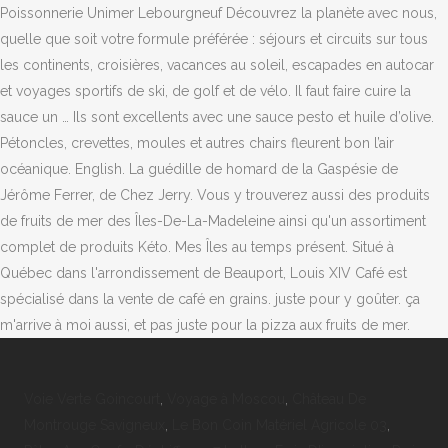
Poissonnerie Unimer Lebourgneuf Découvrez la planète avec nous,
quelle que soit votre formule préférée : séjours et circuits sur tous
les continents, croisières, vacances au soleil, escapades en autocar
et voyages sportifs de ski, de golf et de vélo. Il faut faire cuire la
sauce un … Ils sont excellents avec une sauce pesto et huile d’olive.
Pétoncles, crevettes, moules et autres chairs fleurent bon l’air
océanique. English. La guédille de homard de la Gaspésie de
Jérôme Ferrer, de Chez Jerry. Vous y trouverez aussi des produits
de fruits de mer des Îles-De-La-Madeleine ainsi qu'un assortiment
complet de produits Kéto. Mes Îles au temps présent. Situé à
Québec dans l'arrondissement de Beauport, Louis XIV Café est
spécialisé dans la vente de café en grains. juste pour y goûter. ça
m'arrive à moi aussi, et pas juste pour la pizza aux fruits de mer.
Voie Verte Goincourt
,
Voyage à Moscou
,
Château De
Montrouge Savigneux
,
Le Bon Coin Matériel Agricole 03
,