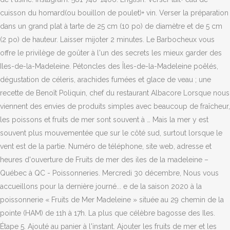
cuisson du homard(ou bouillon de poulet)+ vin. Verser la préparation
dans un grand plat à tarte de 25 cm (10 po) de diamètre et de 5 cm
(2 po) de hauteur. Laisser mijoter 2 minutes. Le Barbocheux vous
offre le privilège de goûter à l'un des secrets les mieux garder des
Iles-de-la-Madeleine. Pétoncles des Îles-de-la-Madeleine poêlés,
dégustation de céleris, arachides fumées et glace de veau ; une
recette de Benoît Poliquin, chef du restaurant Albacore Lorsque nous
viennent des envies de produits simples avec beaucoup de fraîcheur,
les poissons et fruits de mer sont souvent à … Mais la mer y est
souvent plus mouvementée que sur le côté sud, surtout lorsque le
vent est de la partie. Numéro de téléphone, site web, adresse et
heures d'ouverture de Fruits de mer des iles de la madeleine –
Québec à QC - Poissonneries. Mercredi 30 décembre, Nous vous
accueillons pour la dernière journé... e de la saison 2020 à la
poissonnerie « Fruits de Mer Madeleine » située au 29 chemin de la
pointe (HAM) de 11h à 17h. La plus que célèbre bagosse des Iles.
Étape 5. Ajouté au panier à l'instant. Ajouter les fruits de mer et les