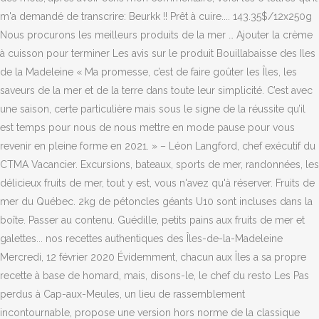
m'a demandé de transcrire: Beurkk !! Prêt à cuire.... 143.35$/12x250g
Nous procurons les meilleurs produits de la mer … Ajouter la crème
à cuisson pour terminer Les avis sur le produit Bouillabaisse des Iles
de la Madeleine « Ma promesse, c’est de faire goûter les Îles, les
saveurs de la mer et de la terre dans toute leur simplicité. C’est avec
une saison, certe particulière mais sous le signe de la réussite qu’il
est temps pour nous de nous mettre en mode pause pour vous
revenir en pleine forme en 2021. » – Léon Langford, chef exécutif du
CTMA Vacancier. Excursions, bateaux, sports de mer, randonnées, les
délicieux fruits de mer, tout y est, vous n'avez qu'à réserver. Fruits de
mer du Québec. 2kg de pétoncles géants U10 sont incluses dans la
boîte. Passer au contenu. Guédille, petits pains aux fruits de mer et
galettes... nos recettes authentiques des Îles-de-la-Madeleine
Mercredi, 12 février 2020 Évidemment, chacun aux Îles a sa propre
recette à base de homard, mais, disons-le, le chef du resto Les Pas
perdus à Cap-aux-Meules, un lieu de rassemblement
incontournable, propose une version hors norme de la classique