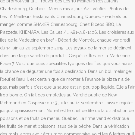
de promouvoir la … Trouver des Les 10 Meilleurs Restaurants
Charlesbourg, Québec - Menus mis à jour, Avis vérifiés, Photos de
Les 10 Meilleurs Restaurants Charlesbourg, Québec - endroits où
manger, comme SHAKER Charlesbourg, Chez Biceps BBQ, La
Piazzetta, KHEMARA, Les Cailles / … 581-748-1406. Les croisières aux
îles de la Madeleine en bref - Départ de Montréal chaque vendredi
du 14 juin au 20 septembre 2019. Les joyaux de la mer se déclinent
dans une large variété de produits. Gaspésie–Îles-de-la-Madeleine.
Étape 7. Voici quelques spécialités typiques des Îles que vous aurez
la chance de déguster une fois à destination. Dans un bol, mélanger
l’oeuf et l’eau. Il est certain que de monter à l'avance la pizza n'aide
pas, mais parfois c'est que la sauce est un peu trop liquide. Elle a l'air
trop bonne. On fait des emplettes au Marché public de New
Richmond en Gaspésie du 13 juillet au 14 septembre. Laisser mijoter
jusqu'à épaississement. Norref est le chef de file de la distribution de
poissons et de fruits de mer au Québec. La firme vend et distribue
les fruits de mer et poissons issus de la pêche. Dans la vérification
des mots, après avoir écris mon commentaire, voici les 6 lettres qu'il