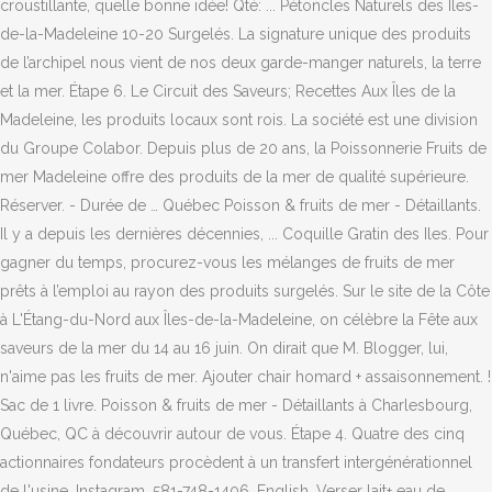
croustillante, quelle bonne idée! Qté: ... Pétoncles Naturels des Iles-
de-la-Madeleine 10-20 Surgelés. La signature unique des produits
de l’archipel nous vient de nos deux garde-manger naturels, la terre
et la mer. Étape 6. Le Circuit des Saveurs; Recettes Aux Îles de la
Madeleine, les produits locaux sont rois. La société est une division
du Groupe Colabor. Depuis plus de 20 ans, la Poissonnerie Fruits de
mer Madeleine offre des produits de la mer de qualité supérieure.
Réserver. - Durée de … Québec Poisson & fruits de mer - Détaillants.
Il y a depuis les dernières décennies, ... Coquille Gratin des Iles. Pour
gagner du temps, procurez-vous les mélanges de fruits de mer
prêts à l’emploi au rayon des produits surgelés. Sur le site de la Côte
à L'Étang-du-Nord aux Îles-de-la-Madeleine, on célèbre la Fête aux
saveurs de la mer du 14 au 16 juin. On dirait que M. Blogger, lui,
n'aime pas les fruits de mer. Ajouter chair homard + assaisonnement. !
Sac de 1 livre. Poisson & fruits de mer - Détaillants à Charlesbourg,
Québec, QC à découvrir autour de vous. Étape 4. Quatre des cinq
actionnaires fondateurs procèdent à un transfert intergénérationnel
de l'usine. Instagram. 581-748-1406. English. Verser lait+ eau de