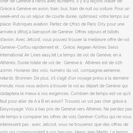
cher de Genève à Paros avec eDreams. Il y a 9 façons d’aller de
Grèce à Genève en avion, train, bus, train de nuit ou voiture. Pour un
week-end ou un séjour de courte durée, optimisez votre temps sur
place. Rubriques aviation. Partez de 17h10 de Paris Orly pour une
arrivée à 18h15 à l’aéroport de Genève. Offres séjours et billets
d'avion. Avec Jetcost, vous pouvez trouver la meilleure offre de vol
Genève–Corfou rapidement et … Grèce. Aegean Airlines Swiss
International Air Lines easyJet Le temps de vol de Genève, en à
Athènes, Durée totale de vol de : Genève à : Athènes est de 02h
40min. Horaires des vols, numéro du vol, compagnie aérienne,
retards. Bronnen. De plus, s’il s'agit d'un voyage prévu à la dernière
minute, nous vous aidons à trouver le vol au départ de Genève qui
s’adaptera le mieux à vos exigences. Combien de temps est-ce qu'il
faut pour aller de A à B en avion? Trouvez un vol pas cher grâce à
Easyvoyage. Vols à bas prix de Genève vers Athènes. Ne perdez pas
de temps à comparer les offres de vols Genève–Corfou qui ne vous
intéressent pas : avec Jetcost, vous ne trouverez que des offres de
vols qui correspondent à vos besoins. Henri-Jean Martin, Le temps