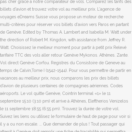
pas cher grâce à notre comparateur de vols. Comparez les tarifs des
billets d'avion et trouvez votre vol au meilleur prix. L'agence de
voyages eDreams Suisse vous propose un moteur de recherche
multi-critères pour réserver vos billets d'avion vers Paros en partant
de Genève. Edited by Thomas A. Lambert and Isabella M. Watt under
the direction of Robert M. Kingdon, with assistance from Jeffrey R.
Watt. Choisissez le meilleur moment pour partir à petit prix Relevé
tarifaire TTC des vols aller retour Genève Mykonos. Athènes. Zante.
Vol direct Genève Corfou. Registres du Consistoire de Geneve au
temps de Calvin,Tome I (1542-1544). Pour vous permettre de partir en
vacances au meilleur prix, nous comparons les prix des billets
d'avion de plusieurs centaines de compagnies aériennes. Codes
aéroports. Le vol quitte Genève, Cointrin terminal «1» le 11
septembre 15:10 (3:10 pm) et arrive à Athènes, Eleftherios Venizelos
le 11 septembre 18:55 (6:55 pm). Trouvez la durée de votre vol.
Suivez les liens ou utilisez le formulaire de haut de page pour voir si
il y a ou non escale. ... Que demander de plus ! Tout passager qui
atterrit à Genève doit remplir une fiche de traçabilité qui permettra