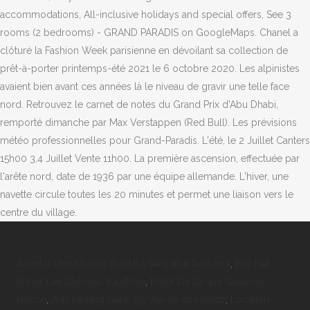
Acheter Une Maison Aux Usa Sans être Résident
,
Elle Fait
Briller Les Cheveux 6 Lettres
,
Hôtel Du Cirque Gavarnie
France
,
Avis Parking Gare Tgv Aix-en-provence
,
Location