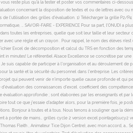
e vous reste plus qu'à la tester et poster vos commentaires ci-dessous
'évaluation concernant la disposition de textes et ou de lettres avec ou 
l'utilisation des grilles d'évaluation. 1) Télécharger la grille P2/P4 qu
informatique, … SAVOIR-FAIRE - EXPERIENCE Pour sa part, l’ONUDI a plu
ans toutes les entreprises, quelle que soit leur taille et leur secteur
r avec une règle et un crayon . Pour rappel, le nom des élèves n’est u
ichier Excel de décomposition et calcul du TRS en fonction des temps 
int in minutes! Le référentiel Alsace Excellence se concrétise par une 
Je suis capable de participer à l'organisation et au déroulement de p
r la santé et la sécurité du personnel dans l'entreprise. Les critères
 projet qui peuvent venir de n'importe quelle cause profonde et qui pe
e d'évaluation des connaissances d'excel. coefficient des compétences. 
ne évaluation approfondie ; sont élaborées par les enseignants et par l
e foire tout ce que j'essaie d'adapter alors, pour la première fois, je
options. Bonjour à toutes et à tous. Nous tenons à souligner que la dém
à portée de mains… grilles cycle 2 version excel pointagelsucy2 vers
homas Fleith , Animateur Tice Dijon Centre), avec mon accord, a… Se co