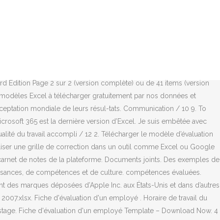
luation p2) C’est l’inventaire des principaux risques identifiés de
t. nombre d’élèves. La mise en page de la feuille Excel « Grille
 sélection des candidats. octobre 2020. liste des élèves. 4. S'inscrire.
bilité du magazine de l'entreprise. Fiche d'auto-évaluation. Bilan des
 d’avoir un plan simple. Cette grille de dépistage fut développée pour
e pratiques internationales reconnues dans le camp de l'ÉIS. Grilles
3rd Edition Page 2 sur 2 (version complète) ou de 41 items (version
es modèles Excel à télécharger gratuitement par nos données et
ac-ceptation mondiale de leurs résul-tats. Communication / 10 9. To
crosoft 365 est la dernière version d’Excel. Je suis embêtée avec
alité du travail accompli / 12 2. Télécharger le modèle d’évaluation
iliser une grille de correction dans un outil comme Excel ou Google
 carnet de notes de la plateforme. Documents joints. Des exemples de
issances, de compétences et de culture. compétences évaluées.
ont des marques déposées d’Apple Inc. aux États-Unis et dans d’autres
ok 2007.xlsx. Fiche d'évaluation d'un employé . Horaire de travail du
dépistage. Fiche d'évaluation d'un employé Template – Download Now. 4