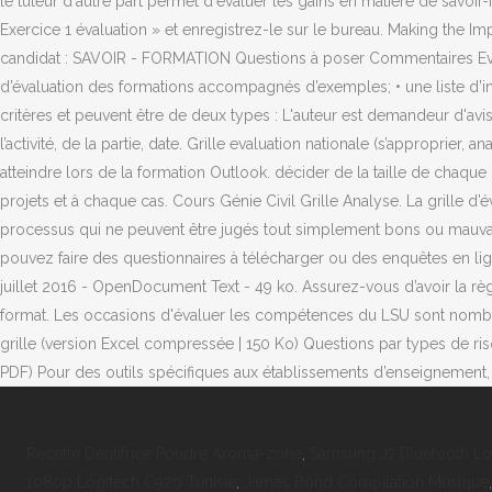
le tuteur d'autre part permet d'évaluer les gains en matière de savoi
Exercice 1 évaluation » et enregistrez-le sur le bureau. Making the 
candidat : SAVOIR - FORMATION Questions à poser Commentaires Evalua
d’évaluation des formations accompagnés d’exemples; • une liste d’
critères et peuvent être de deux types : L'auteur est demandeur d'av
l’activité, de la partie, date. Grille evaluation nationale (s’approprier, 
atteindre lors de la formation Outlook. décider de la taille de chaque
projets et à chaque cas. Cours Génie Civil Grille Analyse. La grille 
processus qui ne peuvent être jugés tout simplement bons ou mauvai
pouvez faire des questionnaires à télécharger ou des enquêtes en lign
juillet 2016 - OpenDocument Text - 49 ko. Assurez-vous d’avoir la rè
format. Les occasions d'évaluer les compétences du LSU sont nombreu
grille (version Excel compressée | 150 Ko) Questions par types de 
PDF) Pour des outils spécifiques aux établissements d’enseignement,
Recette Dentifrice Poudre Aroma-zone
,
Samsung J7 Bluetooth L
1080p Logitech C920 Tunisie
,
James Bond Compilation Musique