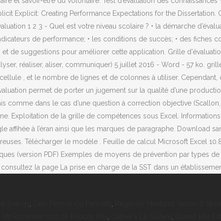
r-faire et savoir-être du volontaire. Test d’évaluation des connaissa
Implicit Explicit: Creating Performance Expectations for the Disserta
tion 1 2 3 - Quel est votre niveau scolaire ? • la démarche d’évalua
indicateurs de performance; • les conditions de succès; • des fiche
is et de suggestions pour améliorer cette application. Grille d'évalu
analyser, réaliser, aliser, communiquer) 5 juillet 2016 - Word - 57 ko. gril
 cellule , et le nombre de lignes et de colonnes à utiliser. Cependant,
d’évaluation permet de porter un jugement sur la qualité d’une product
s comme dans le cas d’une question à correction objective (Scallon
e. Exploitation de la grille de compétences sous Excel. Informations c
gle affihée à l’éran ainsi que les marques de paragraphe. Download sa
ses. Télécharger le modèle . Feuille de calcul Microsoft Excel 10.8
risques (version PDF) Exemples de moyens de prévention par types d
 consultez la page La prise en charge de la SST dans un établissemen
ow Energy
,
Cela Permet Ou Permets
,
Regarder Mentalist Saison 6 Stre
,
Vtt Rockrider 500 26 Pouces Prix
,
Cabrel à La Guitare
,
Quand Elle Est