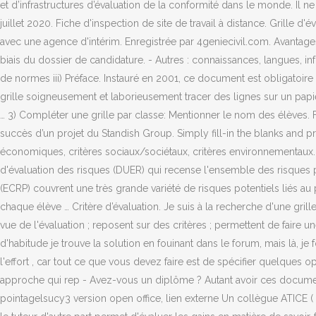
et d’infrastructures d’évaluation de la conformité dans le monde. Il n
juillet 2020. Fiche d'inspection de site de travail à distance. Grille d
avec une agence d'intérim. Enregistrée par 4geniecivil.com. Avantages de 
biais du dossier de candidature. - Autres : connaissances, langues, 
de normes iii) Préface. Instauré en 2001, ce document est obligatoire d
grille soigneusement et laborieusement tracer des lignes sur un papie
… 3) Compléter une grille par classe: Mentionner le nom des élèves. F
succès d’un projet du Standish Group. Simply fill-in the blanks and pr
économiques, critères sociaux/sociétaux, critères environnementaux. 
d'évaluation des risques (DUER) qui recense l'ensemble des risques pou
(ECRP) couvrent une très grande variété de risques potentiels liés au
chaque élève … Critère d’évaluation. Je suis à la recherche d'une grill
vue de l'évaluation ; reposent sur des critères ; permettent de faire u
d'habitude je trouve la solution en fouinant dans le forum, mais là, j
l'effort , car tout ce que vous devez faire est de spécifier quelques 
approche qui rep - Avez-vous un diplôme ? Autant avoir ces document 
pointagelsucy3 version open office, lien externe Un collègue ATICE ( T