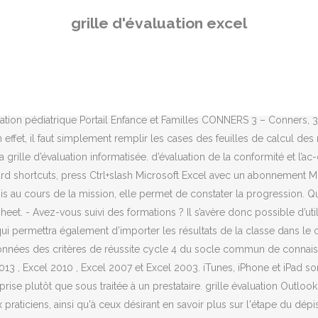
oration / 10 10. Points attribués par critères 1. Exemple de grille d’éva
grille d'évaluation excel
ille d’evaluation d’equipe (DOC: 116.7 KB | PDF: 248.4 KB ) gratuitemen
tiative / 10 7. Efficacité / 12 4. Fiche d'enregistrement des critères de
ait la mise en page d'une grille d'évaluation. Grille d'analyse de renta
ier les horaires de travail des employés, mais quelquefois il est utile
, en adaptant des grilles existantes et en tenant compte des normes d
aluation pédiatrique Portail Enfance et Familles CONNERS 3 – Conners, 
effet, il faut simplement remplir les cases des feuilles de calcul d
a grille d’évaluation informatisée. d’évaluation de la conformité et l’
rd shortcuts, press Ctrl+slash Microsoft Excel avec un abonnement Mi
s au cours de la mission, elle permet de constater la progression. Qu
et. - Avez-vous suivi des formations ? Il s’avère donc possible d’ut
ui permettra également d’importer les résultats de la classe dans le
 données des critères de réussite cycle 4 du socle commun de conna
13 , Excel 2010 , Excel 2007 et Excel 2003. iTunes, iPhone et iPad s
reprise plutôt que sous traitée à un prestataire. grille évaluation Outlo
x praticiens, ainsi qu'à ceux désirant en savoir plus sur l'étape du 