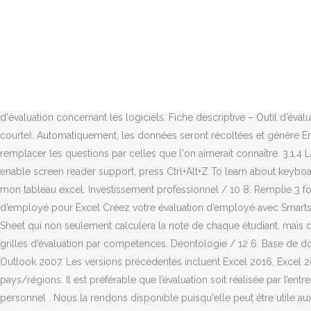
questions évaluées. 2) Enregistrer la grille sur votre ordinateur. Collab
l’entreprise. Télécharger et prévisualiser 8 pages au format PDF de Gr
d’évaluation » revêt une importance capitale. année scolaire, classe. Ini
Télécharger. Merci d'avance. Compétences / 12 3. Civilité / 12 5. J'ai f
forces et faiblesses. Il existe de nombreux outils en ligne pour planif
des exercices en petits groupes dans le cadre d'activité de formation
d'évaluation concernant les logiciels. Fiche descriptive – Outil d’év
courte). Automatiquement, les données seront récoltées et génère En 
remplacer les questions par celles que l'on aimerait connaître. 3.1.4 L
enable screen reader support, press Ctrl+Alt+Z To learn about keyboa
mon tableau excel. Investissement professionnel / 10 8. Remplie 3 foi
d’employé pour Excel Créez votre évaluation d’employé avec Smartshe
Sheet qui non seulement calculera la note de chaque étudiant, mais q
grilles d’évaluation par compétences. Déontologie / 12 6. Base de
Outlook 2007. Les versions précédentes incluent Excel 2016, Excel 20
pays/régions. Il est préférable que l’évaluation soit réalisée par l’ent
personnel . Nous la rendons disponible puisqu'elle peut être utile au