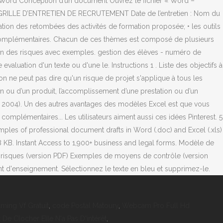
nces Word Conception d’un document Ouvrez le fichier « Word –
tion. GRILLE D’ENTRETIEN DE RECRUTEMENT Date de l’entretien : Nom du
tion des retombées des activités de formation proposée; • les outils
s complémentaires. Chacun de ces thèmes est composé de plusieurs
ation des risques avec exemples. gestion des élèves - numéro de
le evaluation d'un texte ou d'une le. Instructions 1 . Liste des objectifs à
 on ne peut pas dire qu'un risque de projet s'applique à tous les
ion ou d’un produit, l’accomplissement d’une prestation ou d’un
, 2004). Un des autres avantages des modèles Excel est que vous
omplémentaires... Les utilisateurs aiment aussi ces idées Pinterest. 5
mples of professional document drafts in Word (.doc) and Excel (.xls)
 KB. Instant Access to 1,900+ business and legal forms. Modèle de
e risques (version PDF) Exemples de moyens de contrôle (version
t d'enseignement. Sélectionnez le texte en bleu et supprimez-le.
aming Vf Gratuit
,
code Postal Matoury
,
Webcam Pro Full Hd
 De Clocher Elle N'a Pas D'intérêt
,